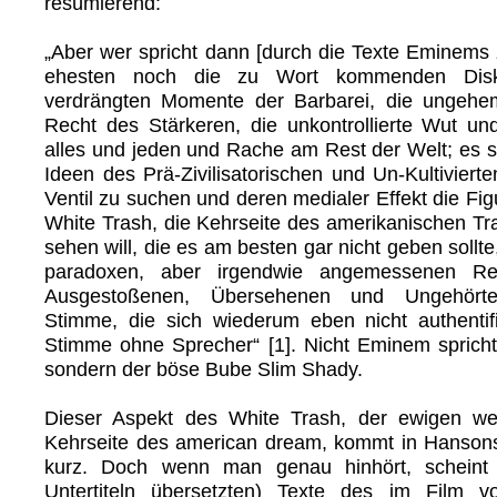
resümierend:
„Aber wer spricht dann [durch die Texte Eminems z
ehesten noch die zu Wort kommenden Disku
verdrängten Momente der Barbarei, die ungehe
Recht des Stärkeren, die unkontrollierte Wut u
alles und jeden und Rache am Rest der Welt; es si
Ideen des Prä-Zivilisatorischen und Un-Kultivierten
Ventil zu suchen und deren medialer Effekt die Fi
White Trash, die Kehrseite des amerikanischen T
sehen will, die es am besten gar nicht geben sollte,
paradoxen, aber irgendwie angemessenen Rep
Ausgestoßenen, Übersehenen und Ungehörte
Stimme, die sich wiederum eben nicht authentifi
Stimme ohne Sprecher“ [1]. Nicht Eminem spricht
sondern der böse Bube Slim Shady.
Dieser Aspekt des White Trash, der ewigen wei
Kehrseite des american dream, kommt in Hansons 
kurz. Doch wenn man genau hinhört, scheint 
Untertiteln übersetzten) Texte des im Film v