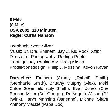
8 Mile
(8 Mile)
USA 2002, 110 Minuten
Regie: Curtis Hanson
Drehbuch: Scott Silver
Musik: Dr. Dre, Eminem, Jay-Z, Kid Rock, Xzibit
Director of Photography: Rodrigo Prieto
Montage: Jay Rabinowitz, Craig Kitson
Produktionsdesign: Philip J. Messina, Kevon Kava
Darsteller:
Eminem (Jimmy „Rabbit“ Smith)
(Stephanie Smith), Brittany Murphy (Alex), Mekh
Chloe Greenfield (Lily Smith), Evan Jones (C
Benson Miller (Sol George), De’Angelo Wilson (D
(Wink), Taryn Manning (Janeane), Michael Shan
Anthony Mackie (Papa Doc)