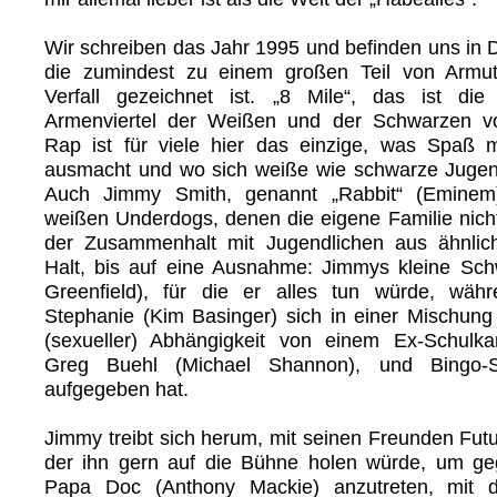
Wir schreiben das Jahr 1995 und befinden uns in De
die zumindest zu einem großen Teil von Armut,
Verfall gezeichnet ist. „8 Mile“, das ist di
Armenviertel der Weißen und der Schwarzen vo
Rap ist für viele hier das einzige, was Spaß
ausmacht und wo sich weiße wie schwarze Jugend
Auch Jimmy Smith, genannt „Rabbit“ (Eminem
weißen Underdogs, denen die eigene Familie nicht 
der Zusammenhalt mit Jugendlichen aus ähnlich
Halt, bis auf eine Ausnahme: Jimmys kleine Schw
Greenfield), für die er alles tun würde, wäh
Stephanie (Kim Basinger) sich in einer Mischung 
(sexueller) Abhängigkeit von einem Ex-Schulk
Greg Buehl (Michael Shannon), und Bingo-S
aufgegeben hat.
Jimmy treibt sich herum, mit seinen Freunden Futu
der ihn gern auf die Bühne holen würde, um g
Papa Doc (Anthony Mackie) anzutreten, mit