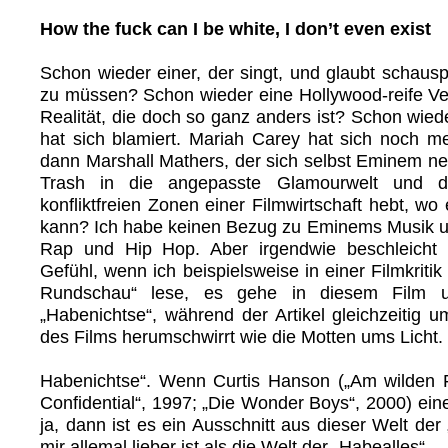
How the fuck can I be white, I don’t even exist
Schon wieder einer, der singt, und glaubt schausp
zu müssen? Schon wieder eine Hollywood-reife Ve
Realität, die doch so ganz anders ist? Schon wied
hat sich blamiert. Mariah Carey hat sich noch m
dann Marshall Mathers, der sich selbst Eminem n
Trash in die angepasste Glamourwelt und di
konfliktfreien Zonen einer Filmwirtschaft hebt, wo 
kann? Ich habe keinen Bezug zu Eminems Musik u
Rap und Hip Hop. Aber irgendwie beschleicht 
Gefühl, wenn ich beispielsweise in einer Filmkritik 
Rundschau“ lese, es gehe in diesem Film 
„Habenichtse“, während der Artikel gleichzeitig u
des Films herumschwirrt wie die Motten ums Licht.
Habenichtse“. Wenn Curtis Hanson („Am wilden Fl
Confidential“, 1997; „Die Wonder Boys“, 2000) eines
ja, dann ist es ein Ausschnitt aus dieser Welt der
mir allemal lieber ist als die Welt der „Habealles“.