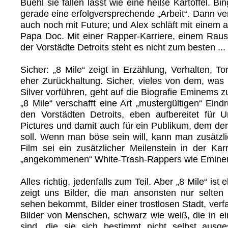
Buehl sie fallen lässt wie eine heiße Kartoffel. Bi
gerade eine erfolgversprechende „Arbeit“. Dann ve
auch noch mit Future; und Alex schläft mit einem
Papa Doc. Mit einer Rapper-Karriere, einem Raus
der Vorstädte Detroits steht es nicht zum besten ...
Sicher: „8 Mile“ zeigt in Erzählung, Verhalten, T
eher Zurückhaltung. Sicher, vieles von dem, was
Silver vorführen, geht auf die Biografie Eminems z
„8 Mile“ verschafft eine Art „mustergültigen“ Ein
den Vorstädten Detroits, eben aufbereitet für Un
Pictures und damit auch für ein Publikum, dem der
soll. Wenn man böse sein will, kann man zusätzl
Film sei ein zusätzlicher Meilenstein in der Karr
„angekommenen“ White-Trash-Rappers wie Emine
Alles richtig, jedenfalls zum Teil. Aber „8 Mile“ is
zeigt uns Bilder, die man ansonsten nur selten 
sehen bekommt, Bilder einer trostlosen Stadt, verfal
Bilder von Menschen, schwarz wie weiß, die in e
sind, die sie sich bestimmt nicht selbst ausg