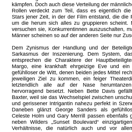
kämpfen. Doch auch diese Verteilung der männlich
Rollen verdeckt zum Teil, dass es eigentlich die
Stars jener Zeit, in der der Film entstand, die di
um die herum sich alles zu gruppieren scheint. Mi
versuchen sie, Konkurrentinnen auszuschalten, ma
Männer scheinen so auf der anderen Seite nur Zus
Dem Zynismus der Handlung und der Beteiligte
Sarkasmus der Inszenierung. Dem System, das 
entsprechen die Charaktere der Hauptbeteiligte
Margo, eine krankhaft ehrgeizige Eve und ein 
gefühlloser de Witt, denen beiden jedes Mittel rech
jeweiligen Ziel zu kommen, ein feiger Theaterd
letztendlich alle auf der Nase herumtanze
hervorragend besetzt. Neben Bette Davis gefäll
Baxter, weil sie das Wechselspiel zwischen unschu
und gerissener Intrigantin nahezu perfekt in Szen
Daneben glänzt George Sanders als gefühllose
Celeste Holm und Gary Merrill passen ebenfalls gu
neben Wilders „Sunset Boulevard“ einzigartigen
Verhältnisse, die natürlich auch und vor all