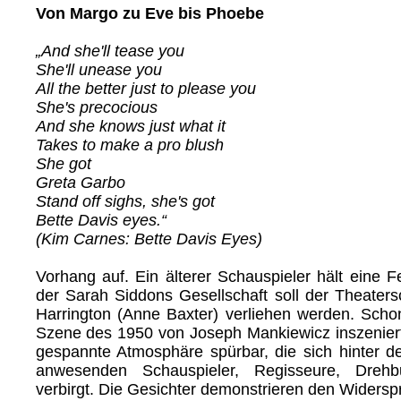
Von Margo zu Eve bis Phoebe
„And she'll tease you
She'll unease you
All the better just to please you
She's precocious
And she knows just what it
Takes to make a pro blush
She got
Greta Garbo
Stand off sighs, she's got
Bette Davis eyes.“
(Kim Carnes: Bette Davis Eyes)
Vorhang auf. Ein älterer Schauspieler hält eine F
der Sarah Siddons Gesellschaft soll der Theaters
Harrington (Anne Baxter) verliehen werden. Schon
Szene des 1950 von Joseph Mankiewicz inszeniert
gespannte Atmosphäre spürbar, die sich hinter d
anwesenden Schauspieler, Regisseure, Drehb
verbirgt. Die Gesichter demonstrieren den Widersp