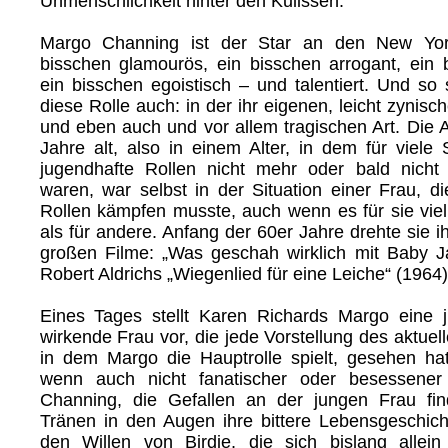
Unmenschlichkeit hinter den Kulissen.
Margo Channing ist der Star an den New Yor
bisschen glamourös, ein bisschen arrogant, ein b
ein bisschen egoistisch – und talentiert. Und so 
diese Rolle auch: in der ihr eigenen, leicht zynisc
und eben auch und vor allem tragischen Art. Die A
Jahre alt, also in einem Alter, in dem für viele 
jugendhafte Rollen nicht mehr oder bald nicht
waren, war selbst in der Situation einer Frau,
Rollen kämpfen musste, auch wenn es für sie viell
als für andere. Anfang der 60er Jahre drehte sie ih
großen Filme: „Was geschah wirklich mit Baby J
Robert Aldrichs „Wiegenlied für eine Leiche“ (1964)
Eines Tages stellt Karen Richards Margo eine j
wirkende Frau vor, die jede Vorstellung des aktuel
in dem Margo die Hauptrolle spielt, gesehen hat
wenn auch nicht fanatischer oder besessene
Channing, die Gefallen an der jungen Frau fin
Tränen in den Augen ihre bittere Lebensgeschic
den Willen von Birdie, die sich bislang allei