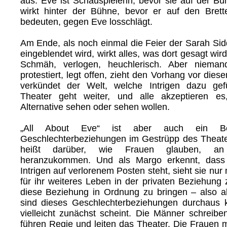
aus. Eve ist Schauspielerin, bevor sie auf der Bü
wirkt hinter der Bühne, bevor er auf den Brett
bedeuten, gegen Eve losschlägt.
Am Ende, als noch einmal die Feier der Sarah Sid
eingeblendet wird, wirkt alles, was dort gesagt wir
Schmäh, verlogen, heuchlerisch. Aber nieman
protestiert, legt offen, zieht den Vorhang vor die
verkündet der Welt, welche Intrigen dazu ge
Theater geht weiter, und alle akzeptieren es
Alternative sehen oder sehen wollen.
„All About Eve“ ist aber auch ein Bei
Geschlechterbeziehungen im Gestrüpp des Theate
heißt darüber, wie Frauen glauben, an
heranzukommen. Und als Margo erkennt, dass
Intrigen auf verlorenem Posten steht, sieht sie nu
für ihr weiteres Leben in der privaten Beziehung z
diese Beziehung in Ordnung zu bringen – also a
sind dieses Geschlechterbeziehungen durchaus k
vielleicht zunächst scheint. Die Männer schreibe
führen Regie und leiten das Theater. Die Frauen