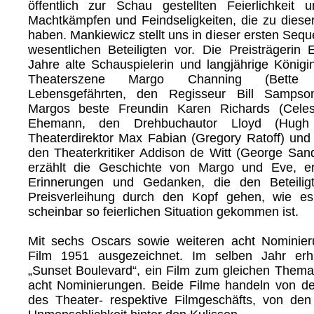
öffentlich zur Schau gestellten Feierlichkeit 
Machtkämpfen und Feindseligkeiten, die zu dieser 
haben. Mankiewicz stellt uns in dieser ersten Sequ
wesentlichen Beteiligten vor. Die Preisträgerin
Jahre alte Schauspielerin und langjährige König
Theaterszene Margo Channing (Bette 
Lebensgefährten, den Regisseur Bill Sampson
Margos beste Freundin Karen Richards (Celes
Ehemann, den Drehbuchautor Lloyd (Hugh
Theaterdirektor Max Fabian (Gregory Ratoff) und l
den Theaterkritiker Addison de Witt (George San
erzählt die Geschichte von Margo und Eve, erz
Erinnerungen und Gedanken, die den Beteilig
Preisverleihung durch den Kopf gehen, wie e
scheinbar so feierlichen Situation gekommen ist.
Mit sechs Oscars sowie weiteren acht Nominie
Film 1951 ausgezeichnet. Im selben Jahr erhie
„Sunset Boulevard“, ein Film zum gleichen Thema
acht Nominierungen. Beide Filme handeln von der
des Theater- respektive Filmgeschäfts, von den