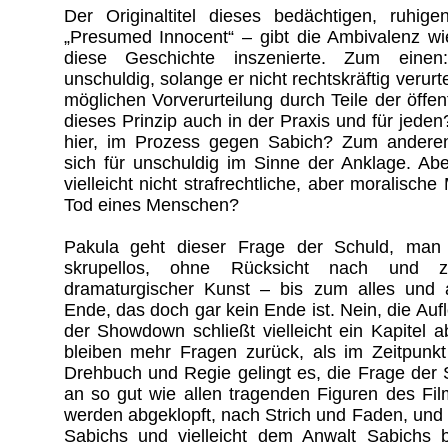
Der Originaltitel dieses bedächtigen, ruhig
„Presumed Innocent“ – gibt die Ambivalenz wi
diese Geschichte inszenierte. Zum einen
unschuldig, solange er nicht rechtskräftig verurtei
möglichen Vorverurteilung durch Teile der öffen
dieses Prinzip auch in der Praxis und für jeden
hier, im Prozess gegen Sabich? Zum andere
sich für unschuldig im Sinne der Anklage. Aber 
vielleicht nicht strafrechtliche, aber moralisch
Tod eines Menschen?
Pakula geht dieser Frage der Schuld, man 
skrupellos, ohne Rücksicht nach und zi
dramaturgischer Kunst – bis zum alles und 
Ende, das doch gar kein Ende ist. Nein, die Auf
der Showdown schließt vielleicht ein Kapitel a
bleiben mehr Fragen zurück, als im Zeitpunkt
Drehbuch und Regie gelingt es, die Frage der
an so gut wie allen tragenden Figuren des Fi
werden abgeklopft, nach Strich und Faden, un
Sabichs und vielleicht dem Anwalt Sabichs bl