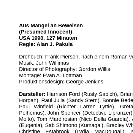
Aus Mangel an Beweisen
(Presumed Innocent)
USA 1990, 127 Minuten
Regie: Alan J. Pakula
Drehbuch: Frank Pierson, nach einem Roman v
Musik: John Willimas
Director of Photography: Gordon Willis
Montage: Evan A. Lottman
Produktionsdesign: George Jenkins
Darsteller:
Harrison Ford (Rusty Sabich), Bri
Horgan), Raul Julia (Sandy Stern), Bonnie Bede
Paul Winfield (Richter Larren Lyttle), Gret
Polhemus), John Spencer (Detective Lipranzer)
Molto), Tom Mardirosian (Nico Della Guardia),
(Eugenia), Sab Shimono (Kumagai), Bradley Wh
Christine Estabrook (Lydia MacDougall), 