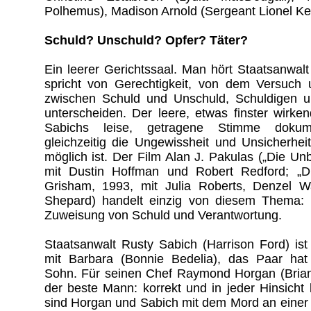
Polhemus), Madison Arnold (Sergeant Lionel Ke
Schuld? Unschuld? Opfer? Täter?
Ein leerer Gerichtssaal. Man hört Staatsanwal
spricht von Gerechtigkeit, von dem Versuch u
zwischen Schuld und Unschuld, Schuldigen 
unterscheiden. Der leere, etwas finster wirke
Sabichs leise, getragene Stimme dokumen
gleichzeitig die Ungewissheit und Unsicherhei
möglich ist. Der Film Alan J. Pakulas („Die Un
mit Dustin Hoffman und Robert Redford; „D
Grisham, 1993, mit Julia Roberts, Denzel 
Shepard) handelt einzig von diesem Thema:
Zuweisung von Schuld und Verantwortung.
Staatsanwalt Rusty Sabich (Harrison Ford) ist 
mit Barbara (Bonnie Bedelia), das Paar hat
Sohn. Für seinen Chef Raymond Horgan (Brian
der beste Mann: korrekt und in jeder Hinsicht
sind Horgan und Sabich mit dem Mord an einer K