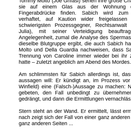
Tommy Molto (Joe Grifasi) sehen ihre große C
sie auf einem Glas aus der Wohnung d
Fingerabdrücke finden. Sabich wird zum 
verhaftet, auf Kaution wider freigelass
schwierigsten Prozessgegner, Rechtsanwalt
Julia), mit seiner Verteidigung beauftra
Angelegenheit, zumal die Analyse des Spermas
dieselbe Blutgruppe ergibt, die auch Sabich 
Molto und Della Guardia nachweisen, dass S
Trennung von Caroline immer wieder bei ihr
hatte – zuletzt angeblich am Abend des Mordes.
Am schlimmsten für Sabich allerdings ist, da
aussagen will: Er kündigt an, im Prozess vor 
Winfield) eine (Falsch-)Aussage zu machen: N
gebeten, den Fall unbedingt zu übernehme
gedrängt, und dann die Ermittlungen vernachläss
Stern steht an der Wand. Er ermittelt, lässt er
nach zeigt sich der Fall von einer ganz andere
ganz anderen Seiten ...