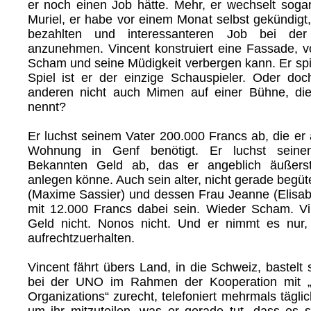
er noch einen Job hätte. Mehr, er wechselt sogar
Muriel, er habe vor einem Monat selbst gekündigt
bezahlten und interessanteren Job bei d
anzunehmen. Vincent konstruiert eine Fassade, vo
Scham und seine Müdigkeit verbergen kann. Er spi
Spiel ist er der einzige Schauspieler. Oder doc
anderen nicht auch Mimen auf einer Bühne, die
nennt?
Er luchst seinem Vater 200.000 Francs ab, die er 
Wohnung in Genf benötigt. Er luchst sein
Bekannten Geld ab, das er angeblich äußerst
anlegen könne. Auch sein alter, nicht gerade begü
(Maxime Sassier) und dessen Frau Jeanne (Elisabe
mit 12.000 Francs dabei sein. Wieder Scham. Vi
Geld nicht. Nonos nicht. Und er nimmt es nur
aufrechtzuerhalten.
Vincent fährt übers Land, in die Schweiz, bastelt s
bei der UNO im Rahmen der Kooperation mit 
Organizations“ zurecht, telefoniert mehrmals täglic
um ihr mitzuteilen, was er gerade tut, dass es s