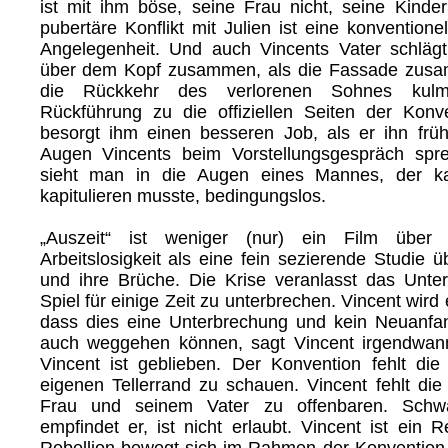
ist mit ihm böse, seine Frau nicht, seine Kinder
pubertäre Konflikt mit Julien ist eine konvention
Angelegenheit. Und auch Vincents Vater schläg
über dem Kopf zusammen, als die Fassade zusam
die Rückkehr des verlorenen Sohnes kulmi
Rückführung zu die offiziellen Seiten der Konv
besorgt ihm einen besseren Job, als er ihn früh
Augen Vincents beim Vorstellungsgespräch sp
sieht man in die Augen eines Mannes, der kapi
kapitulieren musste, bedingungslos.
„Auszeit“ ist weniger (nur) ein Film über
Arbeitslosigkeit als eine fein sezierende Studie ü
und ihre Brüche. Die Krise veranlasst das Unte
Spiel für einige Zeit zu unterbrechen. Vincent wird
dass dies eine Unterbrechung und kein Neuanfang
auch weggehen können, sagt Vincent irgendwann
Vincent ist geblieben. Der Konvention fehlt die 
eigenen Tellerrand zu schauen. Vincent fehlt die 
Frau und seinem Vater zu offenbaren. Schw
empfindet er, ist nicht erlaubt. Vincent ist ein 
Rebellion bewegt sich im Rahmen der Konvention. 