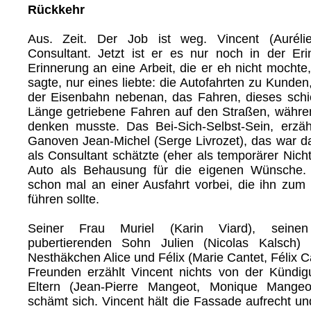
Rückkehr
Aus. Zeit. Der Job ist weg. Vincent (Auréli
Consultant. Jetzt ist er es nur noch in der Er
Erinnerung an eine Arbeit, die er eh nicht mochte,
sagte, nur eines liebte: die Autofahrten zu Kunden
der Eisenbahn nebenan, das Fahren, dieses schie
Länge getriebene Fahren auf den Straßen, währe
denken musste. Das Bei-Sich-Selbst-Sein, erzä
Ganoven Jean-Michel (Serge Livrozet), das war da
als Consultant schätzte (eher als temporärer Nich
Auto als Behausung für die eigenen Wünsche.
schon mal an einer Ausfahrt vorbei, die ihn zu
führen sollte.
Seiner Frau Muriel (Karin Viard), seine
pubertierenden Sohn Julien (Nicolas Kalsch)
Nesthäkchen Alice und Félix (Marie Cantet, Félix C
Freunden erzählt Vincent nichts von der Kündi
Eltern (Jean-Pierre Mangeot, Monique Mangeot
schämt sich. Vincent hält die Fassade aufrecht un