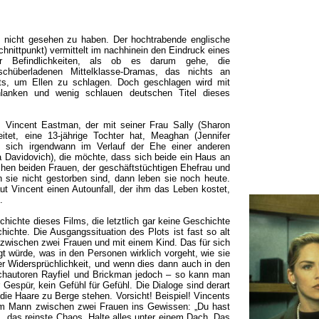
 nicht gesehen zu haben. Der hochtrabende englische
Schnittpunkt) vermittelt im nachhinein den Eindruck eines
r Befindlichkeiten, als ob es darum gehe, die
schüberladenen Mittelklasse-Dramas, das nichts an
hts, um Ellen zu schlagen. Doch geschlagen wird mit
hlanken und wenig schlauen deutschen Titel dieses
n, Vincent Eastman, der mit seiner Frau Sally (Sharon
et, eine 13-jährige Tochter hat, Meaghan (Jennifer
d sich irgendwann im Verlauf der Ehe einer anderen
ita Davidovich), die möchte, dass sich beide ein Haus an
hen beiden Frauen, der geschäftstüchtigen Ehefrau und
 sie nicht gestorben sind, dann leben sie noch heute.
t Vincent einen Autounfall, der ihm das Leben kostet,
.
hichte dieses Films, die letztlich gar keine Geschichte
hichte. Die Ausgangssituation des Plots ist fast so alt
 zwischen zwei Frauen und mit einem Kind. Das für sich
 würde, was in den Personen wirklich vorgeht, wie sie
hrer Widersprüchlichkeit, und wenn dies dann auch in den
chautoren Rayfiel und Brickman jedoch – so kann man
Gespür, kein Gefühl für Gefühl. Die Dialoge sind derart
die Haare zu Berge stehen. Vorsicht! Beispiel! Vincents
dem Mann zwischen zwei Frauen ins Gewissen: „Du hast
... das reinste Chaos. Halte alles unter einem Dach. Das