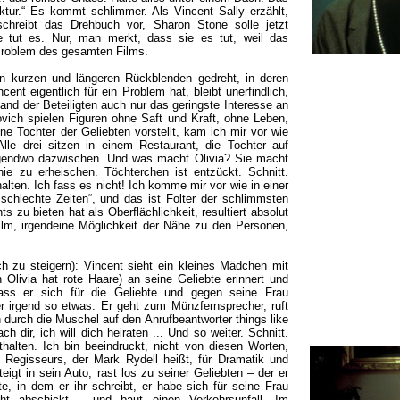
ektur.“ Es kommt schlimmer. Als Vincent Sally erzählt,
schreibt das Drehbuch vor, Sharon Stone solle jetzt
ie tut es. Nur, man merkt, dass sie es tut, weil das
 Problem des gesamten Films.
on kurzen und längeren Rückblenden gedreht, in deren
ent eigentlich für ein Problem hat, bleibt unerfindlich,
and der Beteiligten auch nur das geringste Interesse an
vich spielen Figuren ohne Saft und Kraft, ohne Leben,
ne Tochter der Geliebten vorstellt, kam ich mir vor wie
Alle drei sitzen in einem Restaurant, die Tochter auf
irgendwo dazwischen. Und was macht Olivia? Sie macht
 zu erheischen. Töchterchen ist entzückt. Schnitt.
lten. Ich fass es nicht! Ich komme mir vor wie in einer
schlechte Zeiten“, und das ist Folter der schlimmsten
s zu bieten hat als Oberflächlichkeit, resultiert absolut
Film, irgendeine Möglichkeit der Nähe zu den Personen,
h zu steigern): Vincent sieht ein kleines Mädchen mit
h Olivia hat rote Haare) an seine Geliebte erinnert und
ass er sich für die Geliebte und gegen seine Frau
er irgend so etwas. Er geht zum Münzfernsprecher, ruft
 durch die Muschel auf den Anrufbeantworter things like
ach dir, ich will dich heiraten ... Und so weiter. Schnitt.
alten. Ich bin beeindruckt, nicht von diesen Worten,
Regisseurs, der Mark Rydell heißt, für Dramatik und
eigt in sein Auto, rast los zu seiner Geliebten – der er
te, in dem er ihr schreibt, er habe sich für seine Frau
ht abschickt – und baut einen Verkehrsunfall. Im