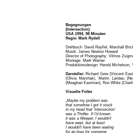
Begegnungen
(Intersection)
USA 1994, 98 Minuten
Regie: Mark Rydell
Drehbuch: David Rayfiel, Marshall Br
Musik: James Newton Howard
Director of Photography: Vilmos Zsig
Montage: Mark Warner
Produktionsdesign: Harold Michelson, 
Darsteller:
Richard Gere (Vincent East
(Olivia Marshak), Martin Landau (Ne
(Meaghan Eastman), Ron White (Charli
Visuelle Folter
„Maybe my problem was
that somehow I got it stuck
in my head that ‘Intersection’
was a Thriller. If I'd known
it was a Weeper, I wouldn't
have wept, but at least
I wouldn't have been waiting
for an hour for someone