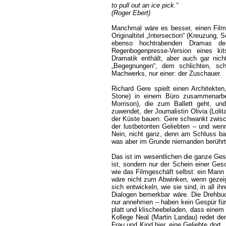
to pull out an ice pick.“
(Roger Ebert)
Manchmal wäre es besser, einen Film
Originaltitel „Intersection“ (Kreuzung, 
ebenso hochtrabenden Dramas de
Regenbogenpresse-Version eines kit
Dramatik enthält, aber auch gar nic
„Begegnungen“, dem schlichten, sc
Machwerks, nur einer: der Zuschauer.
Richard Gere spielt einen Architekte
Stone) in einem Büro zusammenarbeit
Morrison), die zum Ballett geht, un
zuwendet, der Journalistin Olivia (Lol
der Küste bauen. Gere schwankt zwisc
der lustbetonten Geliebten – und wenn
Nein, nicht ganz, denn am Schluss bau
was aber im Grunde niemanden berührt
Das ist im wesentlichen die ganze Gesc
ist, sondern nur der Schein einer Gesc
wie das Filmgeschäft selbst: ein Mann
wäre nicht zum Abwinken, wenn gezeigt
sich entwickeln, wie sie sind, in all i
Dialogen bemerkbar wäre. Die Drehbu
nur annehmen – haben kein Gespür für 
platt und klischeebeladen, dass einem 
Kollege Neal (Martin Landau) redet 
Frau und Kind hier, eine Geliebte dort 