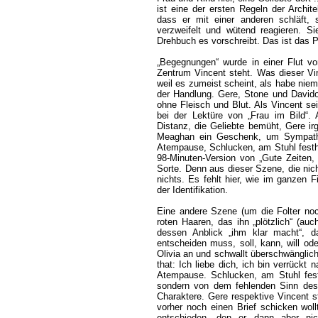
ist eine der ersten Regeln der Archit
dass er mit einer anderen schläft, 
verzweifelt und wütend reagieren. S
Drehbuch es vorschreibt. Das ist das
„Begegnungen“ wurde in einer Flut v
Zentrum Vincent steht. Was dieser Vinc
weil es zumeist scheint, als habe niem
der Handlung. Gere, Stone und Davido
ohne Fleisch und Blut. Als Vincent sei
bei der Lektüre von „Frau im Bild“. 
Distanz, die Geliebte bemüht, Gere 
Meaghan ein Geschenk, um Sympathie
Atempause, Schlucken, am Stuhl festha
98-Minuten-Version von „Gute Zeiten, 
Sorte. Denn aus dieser Szene, die nicht
nichts. Es fehlt hier, wie im ganzen 
der Identifikation.
Eine andere Szene (um die Folter noc
roten Haaren, das ihn „plötzlich“ (auc
dessen Anblick „ihm klar macht“, d
entscheiden muss, soll, kann, will od
Olivia an und schwallt überschwänglich
that: Ich liebe dich, ich bin verrückt n
Atempause. Schlucken, am Stuhl festh
sondern von dem fehlenden Sinn des 
Charaktere. Gere respektive Vincent st
vorher noch einen Brief schicken woll
entschieden, den er dann aber nic