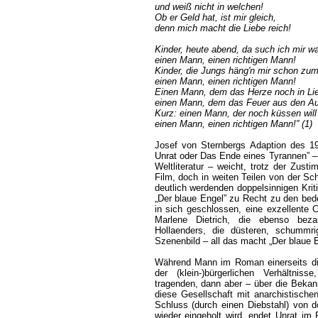
und weiß nicht in welchen!
Ob er Geld hat, ist mir gleich,
denn mich macht die Liebe reich!
Kinder, heute abend, da such ich mir w
einen Mann, einen richtigen Mann!
Kinder, die Jungs häng'n mir schon zum
einen Mann, einen richtigen Mann!
Einen Mann, dem das Herze noch in Lieb
einen Mann, dem das Feuer aus den Au
Kurz: einen Mann, der noch küssen will
einen Mann, einen richtigen Mann!” (1)
Josef von Sternbergs Adaption des 1
Unrat oder Das Ende eines Tyrannen” –
Weltliteratur – weicht, trotz der Zus
Film, doch in weiten Teilen von der Sc
deutlich werdenden doppelsinnigen Krit
„Der blaue Engel” zu Recht zu den bed
in sich geschlossen, eine exzellente 
Marlene Dietrich, die ebenso beza
Hollaenders, die düsteren, schummr
Szenenbild – all das macht „Der blaue E
Während Mann im Roman einerseits die
der (klein-)bürgerlichen Verhältnis
tragenden, dann aber – über die Bekan
diese Gesellschaft mit anarchistischen
Schluss (durch einen Diebstahl) von 
wieder eingeholt wird, endet Unrat im