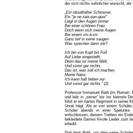
der sich nichts sehnlicher wünscht, als
„Ein rätselhafter Schimmer,
Ein "je ne sais-pas-quoi"
Liegt in den Augen immer
Bei einer schönen Frau.
Doch wenn sich meine Augen
Bei einem vis-à-vis
Ganz tief in seine saugen
Was sprechen dann sie?:
Ich bin von Kopf bis Fuß
Auf Liebe eingestellt,
Denn das ist meine Welt.
Und sonst gar nichts.
Das ist, was soll ich machen,
Meine Natur,
Ich kann halt lieben nur
Und sonst gar nichts.” (2)
Professor Immanuel Rath (im Roman: R
und lebt in „seiner” bis ins kleinste 
führt er ein hartes Regiment in seiner
Unrat trägt. Als er von einem Schüler
Schüler abends in einer Spelunke 
entschlossen, diesem Treiben ein Ende z
bekleidete Damen frivole Lieder zum be
erlaubt.
Dort lernt Rath, vor dem seine Schül