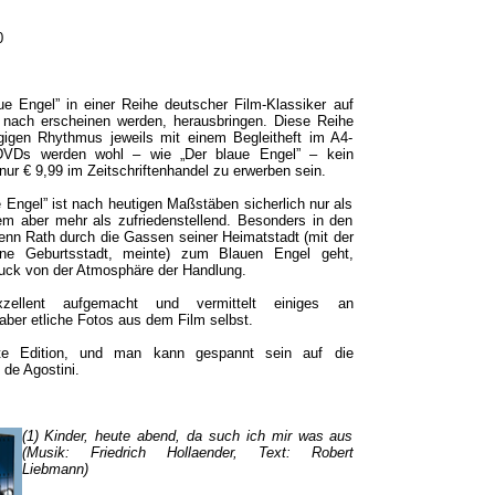
0
ue Engel” in einer Reihe deutscher Film-Klassiker auf
nach erscheinen werden, herausbringen. Diese Reihe
igen Rhythmus jeweils mit einem Begleitheft im A4-
 DVDs werden wohl – wie „Der blaue Engel” – kein
 nur € 9,99 im Zeitschriftenhandel zu erwerben sein.
e Engel” ist nach heutigen Maßstäben sicherlich nur als
dem aber mehr als zufriedenstellend. Besonders in den
nn Rath durch die Gassen seiner Heimatstadt (mit der
ine Geburtsstadt, meinte) zum Blauen Engel geht,
ruck von der Atmosphäre der Handlung.
xzellent aufgemacht und vermittelt einiges an
aber etliche Fotos aus dem Film selbst.
rte Edition, und man kann gespannt sein auf die
 de Agostini.
(1) Kinder, heute abend, da such ich mir was aus
(Musik: Friedrich Hollaender, Text: Robert
Liebmann)