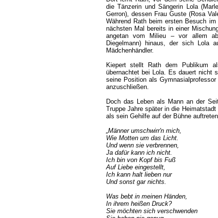
die Tänzerin und Sängerin Lola (Marle
Gerron), dessen Frau Guste (Rosa Val
Während Rath beim ersten Besuch im B
nächsten Mal bereits in einer Mischung
angetan vom Milieu – vor allem ab
Diegelmann) hinaus, der sich Lola a
Mädchenhändler.
Kiepert stellt Rath dem Publikum al
übernachtet bei Lola. Es dauert nicht 
seine Position als Gymnasialprofessor
anzuschließen.
Doch das Leben als Mann an der Seite
Truppe Jahre später in die Heimatstadt 
als sein Gehilfe auf der Bühne auftret
„Männer umschwirr'n mich,
Wie Motten um das Licht.
Und wenn sie verbrennen,
Ja dafür kann ich nicht.
Ich bin von Kopf bis Fuß
Auf Liebe eingestellt,
Ich kann halt lieben nur
Und sonst gar nichts.
Was bebt in meinen Händen,
In ihrem heißen Druck?
Sie möchten sich verschwenden