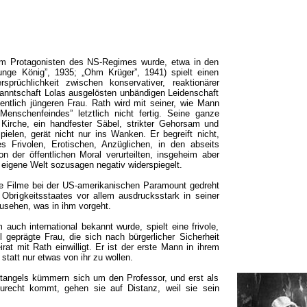
em Protagonisten des NS-Regimes wurde, etwa in den
unge König”, 1935; „Ohm Krüger”, 1941) spielt einen
sprüchlichkeit zwischen konservativer, reaktionärer
anntschaft Lolas ausgelösten unbändigen Leidenschaft
entlich jüngeren Frau. Rath wird mit seiner, wie Mann
 Menschenfeindes” letztlich nicht fertig. Seine ganze
e Kirche, ein handfester Säbel, strikter Gehorsam und
spielen, gerät nicht nur ins Wanken. Er begreift nicht,
s Frivolen, Erotischen, Anzüglichen, in den abseits
n der öffentlichen Moral verurteilten, insgeheim aber
 eigene Welt sozusagen negativ widerspiegelt.
che Filme bei der US-amerikanischen Paramount gedreht
 Obrigkeitsstaates vor allem ausdrucksstark in seiner
usehen, was in ihm vorgeht.
 auch international bekannt wurde, spielt eine frivole,
 geprägte Frau, die sich nach bürgerlicher Sicherheit
at mit Rath einwilligt. Er ist der erste Mann in ihrem
 statt nur etwas von ihr zu wollen.
ltangels kümmern sich um den Professor, und erst als
recht kommt, gehen sie auf Distanz, weil sie sein