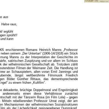
as aus
 Halse raus,
' erglüht
gen sprüht!!
 und kann
905 erschienenen Romans Heinrich Manns „Professor
 neben seinem „Der Untertan” (1906-14/1918) ein Stück
timmung Manns zu der Interpretation der Geschichte im
härfe, satirischen Zuspitzung und vor allem im Schluss
ik der wilhelminischen Gesellschaft ab. Trotzdem zählt
eutendsten Filmen der Weimarer Zeit. Die Handlung ist
Crew an Schauspielern, allen voran Emil Jannings und
ubernde, längst weltberühmte Filmmusik Friedrich
igen Bilder Günther Rittaus, das dementsprechende
ngel” zu einem frühen „Kultfilm”.
 dekadente, brüchige Doppelmoral und Engstirnigkeit
se, andererseits einen diese Verhältnisse zunächst
ntschaft mit der Tänzerin Rosa (im Film Lola) – gegen
 Mitteln rebellierenden Professor Unrat zeigt, der am
den Mechanismen der wilhelminischen Sozialstrukturen
 Film als der Lächerlichkeit preisgegebener Dummkopf,