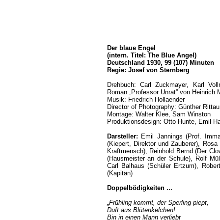
Der blaue Engel
(intern. Titel: The Blue Angel)
Deutschland 1930, 99 (107) Minuten
Regie: Josef von Sternberg
Drehbuch: Carl Zuckmayer, Karl Vol
Roman „Professor Unrat” von Heinrich
Musik: Friedrich Hollaender
Director of Photography: Günther Rittau
Montage: Walter Klee, Sam Winston
Produktionsdesign: Otto Hunte, Emil Ha
Darsteller:
Emil Jannings (Prof. Imman
(Kiepert, Direktor und Zauberer), Rosa
Kraftmensch), Reinhold Bernd (Der Clow
(Hausmeister an der Schule), Rolf Mül
Carl Balhaus (Schüler Ertzum), Rober
(Kapitän)
Doppelbödigkeiten ...
„Frühling kommt, der Sperling piept,
Duft aus Blütenkelchen!
Bin in einen Mann verliebt