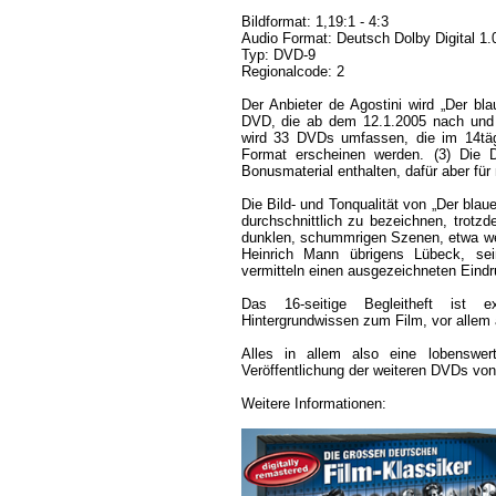
Bildformat: 1,19:1 - 4:3
Audio Format: Deutsch Dolby Digital 1.
Typ: DVD-9
Regionalcode: 2
Der Anbieter de Agostini wird „Der bla
DVD, die ab dem 12.1.2005 nach und 
wird 33 DVDs umfassen, die im 14täg
Format erscheinen werden. (3) Die
Bonusmaterial enthalten, dafür aber für
Die Bild- und Tonqualität von „Der blau
durchschnittlich zu bezeichnen, trotz
dunklen, schummrigen Szenen, etwa we
Heinrich Mann übrigens Lübeck, se
vermitteln einen ausgezeichneten Eind
Das 16-seitige Begleitheft ist e
Hintergrundwissen zum Film, vor allem 
Alles in allem also eine lobenswe
Veröffentlichung der weiteren DVDs von
Weitere Informationen: