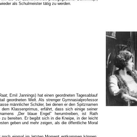
 wieder als Schulmeister tätig zu werden.
aat; Emil Jannings) hat einen geordneten Tagesablauf
Detail geordneten Welt. Als strenger Gymnasialprofessor
 Klasse männlicher Schüler, bei denen er den Spitznamen
, dem Klassenprimus, erfährt, dass sich einige seiner
namens „Der blaue Engel” herumtreiben, ist Rath
u bereiten. Er begibt sich in die Kneipe, in der leicht
sten geben und mehr zeigen, als die öffentliche Moral
er noch einmal im letzten Moment entkommen können,