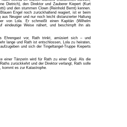
ne Dietrich), den Direktor und Zauberer Kiepert (Kurt
etti) und den stummen Clown (Reinhold Bernt) kennen.
lauen Engel noch zurückhaltend reagiert, ist er beim
 aus Neugier und nur noch leicht distanzierter Haltung
er von Lola. Er schmeißt einen Kapitän (Wilhelm
uf eindeutige Weise nähert, und beschimpft ihn als
s Ehrengast vor, Rath trinkt, amüsiert sich – und
sehr lange und Rath ist entschlossen, Lola zu heiraten,
 aufzugeben und sich der Tingeltangel-Truppe Kieperts
 einer Tänzerin wird für Rath zu einer Qual. Als die
Raths zurückkehrt und der Direktor verlangt, Rath solle
en, kommt es zur Katastrophe.