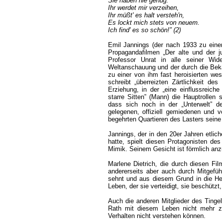
Sie haben nie genug.
Ihr werdet mir verzeihen,
Ihr müßt' es halt versteh'n,
Es lockt mich stets von neuem.
Ich find' es so schön!” (2)
Emil Jannings (der nach 1933 zu ein
Propagandafilmen „Der alte und der j
Professor Unrat in alle seiner Wider
Weltanschauung und der durch die Bek
zu einer von ihm fast heroisierten wes
schreibt „überreizten Zärtlichkeit des
Erziehung, in der „eine einflussreich
starre Sitten” (Mann) die Hauptrollen 
dass sich noch in der „Unterwelt” de
gelegenen, offiziell gemiedenen und vo
begehrten Quartieren des Lasters seine
Jannings, der in den 20er Jahren etli
hatte, spielt diesen Protagonisten des
Mimik. Seinem Gesicht ist förmlich anz
Marlene Dietrich, die durch diesen Film
andererseits aber auch durch Mitgefühl
sehnt und aus diesem Grund in die Heir
Leben, der sie verteidigt, sie beschützt,
Auch die anderen Mitglieder des Tinge
Rath mit diesem Leben nicht mehr zu
Verhalten nicht verstehen können.