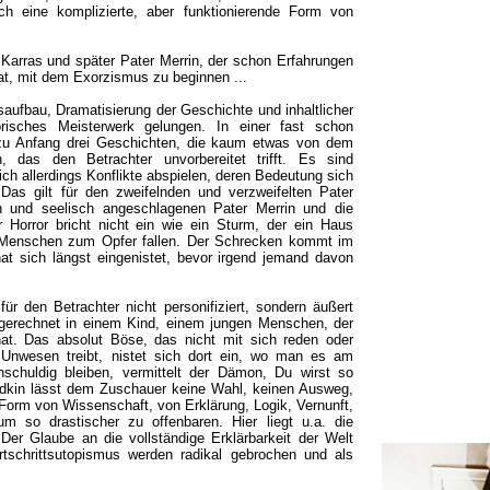
ich eine komplizierte, aber funktionierende Form von
er Karras und später Pater Merrin, der schon Erfahrungen
t, mit dem Exorzismus zu beginnen ...
saufbau, Dramatisierung der Geschichte und inhaltlicher
orisches Meisterwerk gelungen. In einer fast schon
 zu Anfang drei Geschichten, die kaum etwas von dem
 das den Betrachter unvorbereitet trifft. Es sind
ich allerdings Konflikte abspielen, deren Bedeutung sich
Das gilt für den zweifelnden und verzweifelten Pater
h und seelisch angeschlagenen Pater Merrin und die
 Horror bricht nicht ein wie ein Sturm, der ein Haus
 Menschen zum Opfer fallen. Der Schrecken kommt im
hat sich längst eingenistet, bevor irgend jemand davon
für den Betrachter nicht personifiziert, sondern äußert
sgerechnet in einem Kind, einem jungen Menschen, der
hat. Das absolut Böse, das nicht mit sich reden oder
n Unwesen treibt, nistet sich dort ein, wo man es am
nschuldig bleiben, vermittelt der Dämon, Du wirst so
iedkin lässt dem Zuschauer keine Wahl, keinen Ausweg,
 Form von Wissenschaft, von Erklärung, Logik, Vernunft,
 so drastischer zu offenbaren. Hier liegt u.a. die
Der Glaube an die vollständige Erklärbarkeit der Welt
rtschrittsutopismus werden radikal gebrochen und als