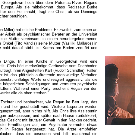
ertel Georgetown hoch über dem Potomac-River. Regans
n Europa. Als sie mitbekommt, dass Regisseur Burke
ter den Hof macht, fragt sie Chris, ob sie Dennings
chter beruhigen.
 Miller) hat etliche Probleme. Er zweifelt zum einen an
r Arbeit als psychiatrischer Berater an der Universität
seine Mutter vereinsamt in einem heruntergekommenen
n Onkel (Tito Vandis) seine Mutter (Vasiliki Mallaros) in
ie bald darauf stirbt, ist Karras am Boden zerstört und
 Dinge. In einer Kirche in Georgetown wird eine
ellt. Chris hört merkwürdige Geräusche vom Dachboden
tragt ihren Angestellten Karl (Rudolf Schindler), Fallen
r ist das plötzlich auftretende merkwürdige Verhalten
benutzt unflätige Worte und reagiert aggressiv, als die
ine körperlichen Schädigungen und vermuten psychische
Eltern. Während einer Party erscheint Regan vor den
erdet alle da oben sterben.“
 Tochter und beobachtet, wie Regan im Bett liegt, das
in und her geschüttelt wird. Weitere Experten werden
ungsmittel, aber nichts hilft. Als Chris ihre Assistentin
Regan aufzupassen, und später nach Hause zurückkehrt,
 das Gesicht mit brutaler Gewalt in den Nacken gedreht.
ie Ermittlungen auf, ein Psychiater vermutet etwas
h in Regan festgesetzt hat. Die Ärzte empfehlen
glauben, dass sie besessen sind, hilft manchmal ein