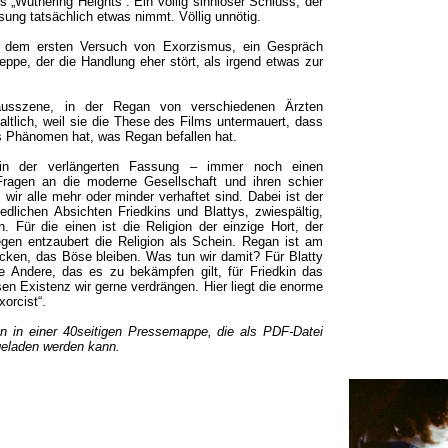
 „Wuthering Heights“. Ein völlig sinnloser Schluss, der
ung tatsächlich etwas nimmt. Völlig unnötig.
h dem ersten Versuch von Exorzismus, ein Gespräch
eppe, der die Handlung eher stört, als irgend etwas zur
ausszene, in der Regan von verschiedenen Ärzten
haltlich, weil sie die These des Films untermauert, dass
s Phänomen hat, was Regan befallen hat.
 in der verlängerten Fassung – immer noch einen
 Fragen an die moderne Gesellschaft und ihren schier
wir alle mehr oder minder verhaftet sind. Dabei ist der
edlichen Absichten Friedkins und Blattys, zwiespältig,
n. Für die einen ist die Religion der einzige Hort, der
gen entzaubert die Religion als Schein. Regan ist am
ecken, das Böse bleiben. Was tun wir damit? Für Blatty
te Andere, das es zu bekämpfen gilt, für Friedkin das
en Existenz wir gerne verdrängen. Hier liegt die enorme
orcist“.
nen in einer 40seitigen Pressemappe, die als PDF-Datei
geladen werden kann.