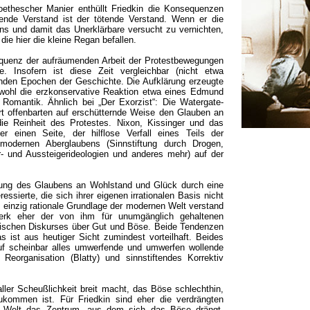
oethescher Manier enthüllt Friedkin die Konsequenzen
rende Verstand ist der tötende Verstand. Wenn er die
s und damit das Unerklärbare versucht zu vernichten,
die hier die kleine Regan befallen.
equenz der aufräumenden Arbeit der Protestbewegungen
 Insofern ist diese Zeit vergleichbar (nicht etwa
nden Epochen der Geschichte. Die Aufklärung erzeugte
ohl die erzkonservative Reaktion etwa eines Edmund
 Romantik. Ähnlich bei „Der Exorzist“: Die Watergate-
rt offenbarten auf erschütternde Weise den Glauben an
die Reinheit des Protestes. Nixon, Kissinger und das
r einen Seite, der hilflose Verfall eines Teils der
odernen Aberglaubens (Sinnstiftung durch Drogen,
- und Aussteigerideologien und anderes mehr) auf der
rung des Glaubens an Wohlstand und Glück durch eine
essierte, die sich ihrer eigenen irrationalen Basis nicht
s einzig rationale Grundlage der modernen Welt verstand
merk eher der von ihm für unumgänglich gehaltenen
sischen Diskurses über Gut und Böse. Beide Tendenzen
as ist aus heutiger Sicht zumindest vorteilhaft. Beides
auf scheinbar alles umwerfende und umwerfen wollende
 Reorganisation (Blatty) und sinnstiftendes Korrektiv
aller Scheußlichkeit breit macht, das Böse schlechthin,
ukommen ist. Für Friedkin sind eher die verdrängten
ten Welt das Zentrum, aus dem sich das Böse drängt.