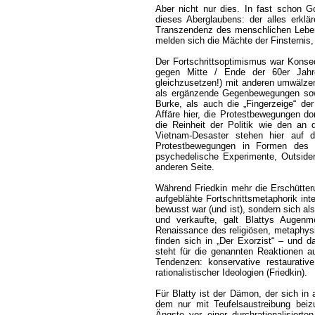
Aber nicht nur dies. In fast schon G
dieses Aberglaubens: der alles erklä
Transzendenz des menschlichen Leben
melden sich die Mächte der Finsternis, 
Der Fortschrittsoptimismus war Kons
gegen Mitte / Ende der 60er Jahre.
gleichzusetzen!) mit anderen umwälze
als ergänzende Gegenbewegungen sow
Burke, als auch die „Fingerzeige“ der
Affäre hier, die Protestbewegungen do
die Reinheit der Politik wie den an 
Vietnam-Desaster stehen hier auf de
Protestbewegungen in Formen des m
psychedelische Experimente, Outsider
anderen Seite.
Während Friedkin mehr die Erschütte
aufgeblähte Fortschrittsmetaphorik inter
bewusst war (und ist), sondern sich al
und verkaufte, galt Blattys Augen
Renaissance des religiösen, metaphy
finden sich in „Der Exorzist“ – und d
steht für die genannten Reaktionen 
Tendenzen: konservative restaurative
rationalistischer Ideologien (Friedkin).
Für Blatty ist der Dämon, der sich in 
dem nur mit Teufelsaustreibung beiz
Ängste vor einer durchrationalisier