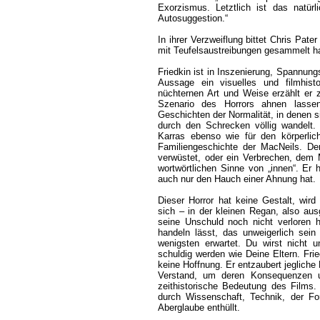
Exorzismus. Letztlich ist das natürl
Autosuggestion.“
In ihrer Verzweiflung bittet Chris Pat
mit Teufelsaustreibungen gesammelt ha
Friedkin ist in Inszenierung, Spannung
Aussage ein visuelles und filmhist
nüchternen Art und Weise erzählt er
Szenario des Horrors ahnen lassen,
Geschichten der Normalität, in denen s
durch den Schrecken völlig wandelt. 
Karras ebenso wie für den körperlic
Familiengeschichte der MacNeils. Der
verwüstet, oder ein Verbrechen, dem
wortwörtlichen Sinne von „innen“. Er 
auch nur den Hauch einer Ahnung hat.
Dieser Horror hat keine Gestalt, wird 
sich – in der kleinen Regan, also au
seine Unschuld noch nicht verloren 
handeln lässt, das unweigerlich sei
wenigsten erwartet. Du wirst nicht u
schuldig werden wie Deine Eltern. Fr
keine Hoffnung. Er entzaubert jegliche
Verstand, um deren Konsequenzen um
zeithistorische Bedeutung des Films. 
durch Wissenschaft, Technik, der Fo
Aberglaube enthüllt.