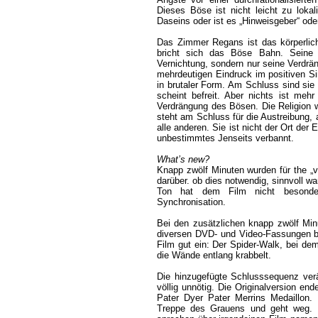
Dieses Böse ist nicht leicht zu lokal
Daseins oder ist es „Hinweisgeber“ ode
Das Zimmer Regans ist das körperlic
bricht sich das Böse Bahn. Seine A
Vernichtung, sondern nur seine Verdrä
mehrdeutigen Eindruck im positiven Si
in brutaler Form. Am Schluss sind sie
scheint befreit. Aber nichts ist mehr
Verdrängung des Bösen. Die Religion w
steht am Schluss für die Austreibung,
alle anderen. Sie ist nicht der Ort der 
unbestimmtes Jenseits verbannt.
What’s new?
Knapp zwölf Minuten wurden für the „v
darüber. ob dies notwendig, sinnvoll wa
Ton hat dem Film nicht besonder
Synchronisation.
Bei den zusätzlichen knapp zwölf Min
diversen DVD- und Video-Fassungen b
Film gut ein: Der Spider-Walk, bei de
die Wände entlang krabbelt.
Die hinzugefügte Schlusssequenz verä
völlig unnötig. Die Originalversion en
Pater Dyer Pater Merrins Medaillon.
Treppe des Grauens und geht weg. In