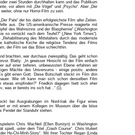
oder zwei Stunden durchhalten kann und das Publikum
te, vor allem mit „Die Vögel“ und „Psycho“. Aber „Der
 weiter, ohne nur Horror-Film zu sein.
Der Pate“ der bis dahin erfolgreichste Film aller Zeiten.
 Welle aus. Die US-amerikanische Presse reagierte mit
ipfel des Wahnsinns und der Blasphemie“ („Washington
ie so verrückt nach dem Teufel?“ („New York Times“).
e „Rehabilitierung des Mittelalters durch das modernste
e katholische Kirche die religiöse Tendenz des Films
aham, der Film sei das Böse schlechthin.
and brachten, war durchaus zwiespältig. Das geht schon
vor. Blatty: „In gewisser Hinsicht ist der Film einfach
ber auf einer tieferen, unbewussten Ebene erfahren wir
igen Mächte des Universums - einige positiv, andere
s gibt einen Gott. Diese Botschaft steckt im Film drin
chauer. Wie oft kann man sich schon denselben Film
etwas empfinden?“ Friedkin dagegen hielt sich eher
, was er bereits ins sich hat...“ (1).
ckt bei Ausgrabungen im Nord-Irak die Figur eines
utiert er mit einem Kollegen im Museum über die böse
as Pendel der Standuhr stehen.
spielerin Chris MacNeil (Ellen Burstyn) in Washington
t spielt, unter dem Titel „Crash Course“. Chris tituliert
 der Ho-Chi-Minh-Story“. Mit ihrer Tochter Regan (Linda