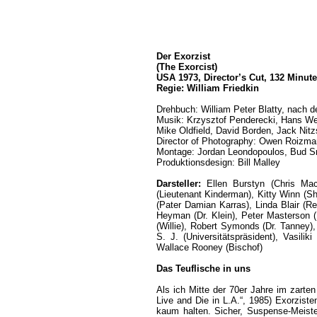
Der Exorzist
(The Exorcist)
USA 1973, Director’s Cut, 132 Minute
Regie: William Friedkin
Drehbuch: William Peter Blatty, nach
Musik: Krzysztof Penderecki, Hans W
Mike Oldfield, David Borden, Jack Nit
Director of Photography: Owen Roizma
Montage: Jordan Leondopoulos, Bud S
Produktionsdesign: Bill Malley
Darsteller:
Ellen Burstyn (Chris Ma
(Lieutenant Kinderman), Kitty Winn (S
(Pater Damian Karras), Linda Blair (Re
Heyman (Dr. Klein), Peter Masterson (K
(Willie), Robert Symonds (Dr. Tanney)
S. J. (Universitätspräsident), Vasilik
Wallace Rooney (Bischof)
Das Teuflische in uns
Als ich Mitte der 70er Jahre im zarten
Live and Die in L.A.“, 1985) Exorzist
kaum halten. Sicher, Suspense-Meiste