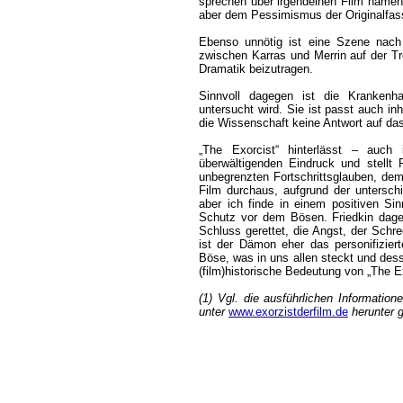
sprechen über irgendeinen Film namens
aber dem Pessimismus der Originalfass
Ebenso unnötig ist eine Szene nac
zwischen Karras und Merrin auf der Tr
Dramatik beizutragen.
Sinnvoll dagegen ist die Krankenh
untersucht wird. Sie ist passt auch in
die Wissenschaft keine Antwort auf da
„The Exorcist“ hinterlässt – auch
überwältigenden Eindruck und stellt
unbegrenzten Fortschrittsglauben, dem 
Film durchaus, aufgrund der unterschi
aber ich finde in einem positiven Sin
Schutz vor dem Bösen. Friedkin dage
Schluss gerettet, die Angst, der Schr
ist der Dämon eher das personifizier
Böse, was in uns allen steckt und dess
(film)historische Bedeutung von „The Ex
(1) Vgl. die ausführlichen Informatio
unter
www.exorzistderfilm.de
herunter 