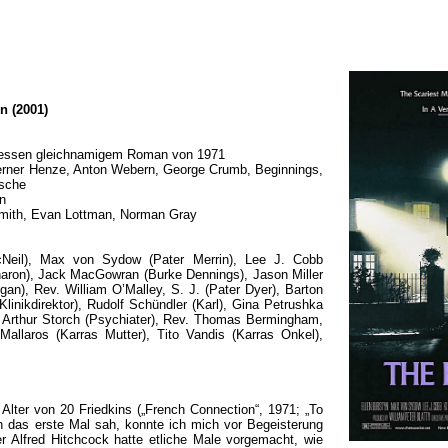
n (2001)
 dessen gleichnamigem Roman von 1971
erner Henze, Anton Webern, George Crumb, Beginnings,
zsche
n
mith, Evan Lottman, Norman Gray
cNeil), Max von Sydow (Pater Merrin), Lee J. Cobb
haron), Jack MacGowran (Burke Dennings), Jason Miller
gan), Rev. William O’Malley, S. J. (Pater Dyer), Barton
linikdirektor), Rudolf Schündler (Karl), Gina Petrushka
, Arthur Storch (Psychiater), Rev. Thomas Bermingham,
i Mallaros (Karras Mutter), Tito Vandis (Karras Onkel),
 Alter von 20 Friedkins („French Connection“, 1971; „To
en das erste Mal sah, konnte ich mich vor Begeisterung
r Alfred Hitchcock hatte etliche Male vorgemacht, wie