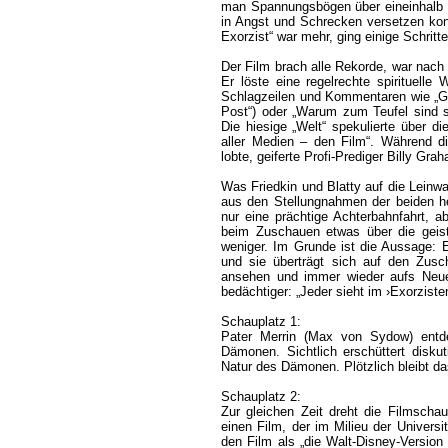
man Spannungsbögen über eineinhalb 
in Angst und Schrecken versetzen konn
Exorzist“ war mehr, ging einige Schritte
Der Film brach alle Rekorde, war nach „
Er löste eine regelrechte spirituelle
Schlagzeilen und Kommentaren wie „G
Post“) oder „Warum zum Teufel sind s
Die hiesige „Welt“ spekulierte über di
aller Medien – den Film“. Während di
lobte, geiferte Profi-Prediger Billy Gr
Was Friedkin und Blatty auf die Leinw
aus den Stellungnahmen der beiden her
nur eine prächtige Achterbahnfahrt, a
beim Zuschauen etwas über die geist
weniger. Im Grunde ist die Aussage: E
und sie überträgt sich auf den Zus
ansehen und immer wieder aufs Neue 
bedächtiger: „Jeder sieht im ›Exorzisten‹
Schauplatz 1:
Pater Merrin (Max von Sydow) entde
Dämonen. Sichtlich erschüttert disk
Natur des Dämonen. Plötzlich bleibt d
Schauplatz 2:
Zur gleichen Zeit dreht die Filmschau
einen Film, der im Milieu der Universitä
den Film als „die Walt-Disney-Version