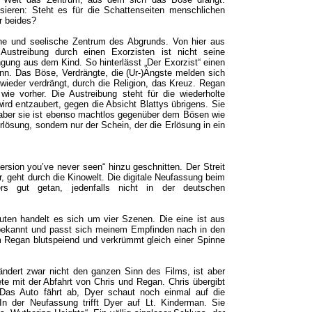
isieren: Steht es für die Schattenseiten menschlichen
r beides?
he und seelische Zentrum des Abgrunds. Von hier aus
ustreibung durch einen Exorzisten ist nicht seine
ngung aus dem Kind. So hinterlässt „Der Exorzist“ einen
nn. Das Böse, Verdrängte, die (Ur-)Ängste melden sich
 wieder verdrängt, durch die Religion, das Kreuz. Regan
 wie vorher. Die Austreibung steht für die wiederholte
ird entzaubert, gegen die Absicht Blattys übrigens. Sie
 aber sie ist ebenso machtlos gegenüber dem Bösen wie
Erlösung, sondern nur der Schein, der die Erlösung in ein
ersion you’ve never seen“ hinzu geschnitten. Der Streit
r, geht durch die Kinowelt. Die digitale Neufassung beim
s gut getan, jedenfalls nicht in der deutschen
uten handelt es sich um vier Szenen. Die eine ist aus
ekannt und passt sich meinem Empfinden nach in den
m Regan blutspeiend und verkrümmt gleich einer Spinne
ndert zwar nicht den ganzen Sinn des Films, ist aber
dete mit der Abfahrt von Chris und Regan. Chris übergibt
 Das Auto fährt ab, Dyer schaut noch einmal auf die
 der Neufassung trifft Dyer auf Lt. Kinderman. Sie