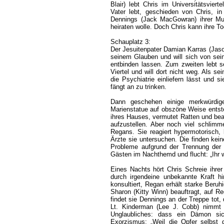
Blair) lebt Chris im Universitätsvi
Vater lebt, geschieden von Chris, i
Dennings (Jack MacGowran) ihrer Mut
heiraten wolle. Doch Chris kann ihre To
Schauplatz 3:
Der Jesuitenpater Damian Karras (Jason
seinem Glauben und will sich von seine
entbinden lassen. Zum zweiten lebt 
Viertel und will dort nicht weg. Als sei
die Psychiatrie einliefern lässt und s
fängt an zu trinken.
Dann geschehen einige merkwürdige
Marienstatue auf obszöne Weise entst
ihres Hauses, vermutet Ratten und beauf
aufzustellen. Aber noch viel schlimme
Regans. Sie reagiert hypermotorisch, 
Ärzte sie untersuchen. Die finden ke
Probleme aufgrund der Trennung der 
Gästen im Nachthemd und flucht: „Ihr w
Eines Nachts hört Chris Schreie ihrer
durch irgendeine unbekannte Kraft h
konsultiert, Regan erhält starke Beruhig
Sharon (Kitty Winn) beauftragt, auf 
findet sie Dennings an der Treppe tot,
Lt. Kinderman (Lee J. Cobb) nimmt d
Unglaubliches: dass ein Dämon sic
Exorzismus: „Weil die Opfer selbst 