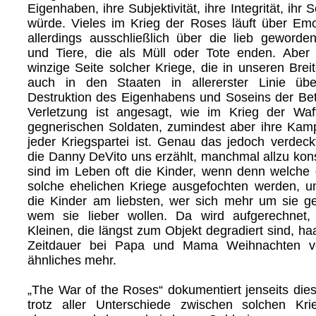
Eigenhaben, ihre Subjektivität, ihre Integrität, ihr
würde. Vieles im Krieg der Roses läuft über Emot
allerdings ausschließlich über die lieb geword
und Tiere, die als Müll oder Tote enden. Aber 
winzige Seite solcher Kriege, die in unseren Breit
auch in den Staaten in allererster Linie übe
Destruktion des Eigenhabens und Soseins der Bete
Verletzung ist angesagt, wie im Krieg der Wa
gegnerischen Soldaten, zumindest aber ihre Kampf
jeder Kriegspartei ist. Genau das jedoch verdeck
die Danny DeVito uns erzählt, manchmal allzu ko
sind im Leben oft die Kinder, wenn denn welche 
solche ehelichen Kriege ausgefochten werden, u
die Kinder am liebsten, wer sich mehr um sie g
wem sie lieber wollen. Da wird aufgerechnet,
Kleinen, die längst zum Objekt degradiert sind, ha
Zeitdauer bei Papa und Mama Weihnachten v
ähnliches mehr.
„The War of the Roses“ dokumentiert jenseits di
trotz aller Unterschiede zwischen solchen Kr