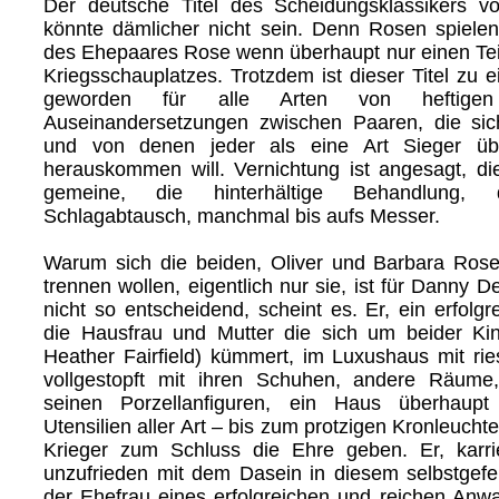
Der deutsche Titel des Scheidungsklassikers 
könnte dämlicher nicht sein. Denn Rosen spielen
des Ehepaares Rose wenn überhaupt nur einen Teil
Kriegsschauplatzes. Trotzdem ist dieser Titel zu 
geworden für alle Arten von heftigen
Auseinandersetzungen zwischen Paaren, die sic
und von denen jeder als eine Art Sieger ü
herauskommen will. Vernichtung ist angesagt, di
gemeine, die hinterhältige Behandlung, 
Schlagabtausch, manchmal bis aufs Messer.
Warum sich die beiden, Oliver und Barbara Ros
trennen wollen, eigentlich nur sie, ist für Danny 
nicht so entscheidend, scheint es. Er, ein erfolgr
die Hausfrau und Mutter die sich um beider Kin
Heather Fairfield) kümmert, im Luxushaus mit ri
vollgestopft mit ihren Schuhen, andere Räume, 
seinen Porzellanfiguren, ein Haus überhaupt 
Utensilien aller Art – bis zum protzigen Kronleucht
Krieger zum Schluss die Ehre geben. Er, karri
unzufrieden mit dem Dasein in diesem selbstgefe
der Ehefrau eines erfolgreichen und reichen Anwalt