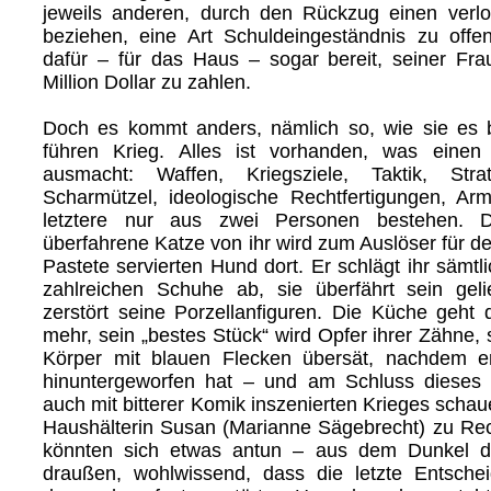
jeweils anderen, durch den Rückzug einen verl
beziehen, eine Art Schuldeingeständnis zu offen
dafür – für das Haus – sogar bereit, seiner Fra
Million Dollar zu zahlen.
Doch es kommt anders, nämlich so, wie sie es b
führen Krieg. Alles ist vorhanden, was einen „
ausmacht: Waffen, Kriegsziele, Taktik, Strat
Scharmützel, ideologische Rechtfertigungen, A
letztere nur aus zwei Personen bestehen. Di
überfahrene Katze von ihr wird zum Auslöser für d
Pastete servierten Hund dort. Er schlägt ihr sämtl
zahlreichen Schuhe ab, sie überfährt sein gel
zerstört seine Porzellanfiguren. Die Küche geht 
mehr, sein „bestes Stück“ wird Opfer ihrer Zähne, 
Körper mit blauen Flecken übersät, nachdem e
hinuntergeworfen hat – und am Schluss dieses e
auch mit bitterer Komik inszenierten Krieges schau
Haushälterin Susan (Marianne Sägebrecht) zu Rech
könnten sich etwas antun – aus dem Dunkel 
draußen, wohlwissend, dass die letzte Entschei