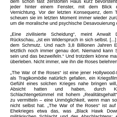
dem schon fast zerstörten Haus kurz bevorsteht
jeder hinter einem Fenster, mit dem Blick 
Vernichtung. Vor der letzten Konsequenz, dem 
scheuen sie im letzten Moment immer wieder zurü
um die moralische und psychische Desavouierung 
„Eine zivilisierte Scheidung“, meint Anwalt
Rückschau, „ist ein Widerspruch in sich selbst. [.
dem Schmutz. Und nach 3,8 Billionen Jahren Ev
letztlich noch immer genau dort. Niemand kann 
sein und das bezweifeln.“ Und trotzdem könne ma
überleben. Nicht immer, wie ihn die Roses belehren
„The War of the Roses“ ist eine jener Hollywood-
als Tragikomödie natürlich gefallen, ein Kriegsfi
Gefühl eines solchen Krieges nahe bringen will
Absicht hatten und haben, durch Kri
Schlachtengetümmel mit hohem „Realitätsgehalt“
zu vermitteln – eine Unmöglichkeit, wenn man so
nicht selbst hat. „The War of the Roses“ ist au
Ehekrieges etwa das, was „Black Hawk Dow
militärischen Schlacht und des Abschlachtens: e