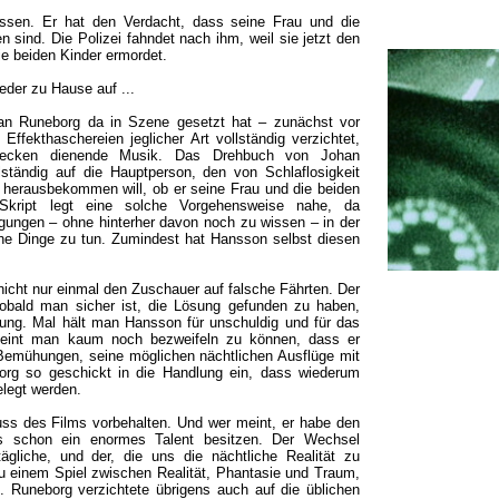
assen. Er hat den Verdacht, dass seine Frau und die
 sind. Die Polizei fahndet nach ihm, weil sie jetzt den
ie beiden Kinder ermordet.
eder zu Hause auf ...
han Runeborg da in Szene gesetzt hat – zunächst vor
Effekthaschereien jeglicher Art vollständig verzichtet,
wecken dienende Musik. Das Drehbuch von Johan
lständig auf die Hauptperson, den von Schlaflosigkeit
t herausbekommen will, ob er seine Frau und die beiden
Skript legt eine solche Vorgehensweise nahe, da
gungen – ohne hinterher davon noch zu wissen – in der
che Dinge zu tun. Zumindest hat Hansson selbst diesen
icht nur einmal den Zuschauer auf falsche Fährten. Der
Sobald man sicher ist, die Lösung gefunden zu haben,
tung. Mal hält man Hansson für unschuldig und für das
heint man kaum noch bezweifeln zu können, dass er
Bemühungen, seine möglichen nächtlichen Ausflüge mit
org so geschickt in die Handlung ein, dass wiederum
elegt werden.
uss des Films vorbehalten. Und wer meint, er habe den
ss schon ein enormes Talent besitzen. Der Wechsel
gliche, und der, die uns die nächtliche Realität zu
u einem Spiel zwischen Realität, Phantasie und Traum,
Runeborg verzichtete übrigens auch auf die üblichen