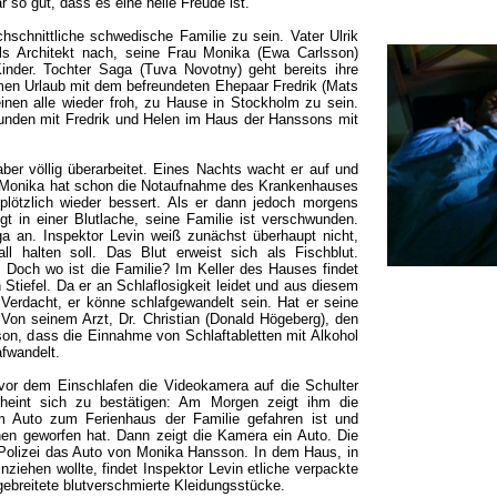
 so gut, dass es eine helle Freude ist.
hschnittliche schwedische Familie zu sein. Vater Ulrik
als Architekt nach, seine Frau Monika (Ewa Carlsson)
inder. Tochter Saga (Tuva Novotny) geht bereits ihre
n Urlaub mit dem befreundeten Ehepaar Fredrik (Mats
inen alle wieder froh, zu Hause in Stockholm zu sein.
tunden mit Fredrik und Helen im Haus der Hanssons mit
, aber völlig überarbeitet. Eines Nachts wacht er auf und
. Monika hat schon die Notaufnahme des Krankenhauses
plötzlich wieder bessert. Als er dann jedoch morgens
gt in einer Blutlache, seine Familie ist verschwunden.
aga an. Inspektor Levin weiß zunächst überhaupt nicht,
 halten soll. Das Blut erweist sich als Fischblut.
 Doch wo ist die Familie? Im Keller des Hauses findet
tiefel. Da er an Schlaflosigkeit leidet und aus diesem
Verdacht, er könne schlafgewandelt sein. Hat er seine
Von seinem Arzt, Dr. Christian (Donald Högeberg), den
on, dass die Einnahme von Schlaftabletten mit Alkohol
afwandelt.
 vor dem Einschlafen die Videokamera auf die Schulter
cheint sich zu bestätigen: Am Morgen zeigt ihm die
m Auto zum Ferienhaus der Familie gefahren ist und
en geworfen hat. Dann zeigt die Kamera ein Auto. Die
 Polizei das Auto von Monika Hansson. In dem Haus, in
ziehen wollte, findet Inspektor Levin etliche verpackte
ebreitete blutverschmierte Kleidungsstücke.