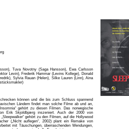
erg
nsson), Tuva Novotny (Saga Hansson), Ewa Carlsson
ktor Levin), Frederik Hammar (Levins Kollege), Donald
redrik), Sylvia Rauan (Helen), Silke Lauren (Linn), Aina
dstücksmakler)
h schrecken können und die bis zum Schluss spannend
inavischen Ländern findet man solche Filme ab und an,
 „Insomnia“ gehört zu diesen Filmen. Das norwegische
von Erik Skjoldbjærg inszeniert. Auch der 2000 von
r „Sleepwalker“ gehört zu den Filmen, auf die Hollywood
cher („Nicht auflegen“, 2002) plant ein Remake von
 arbeitet mit Täuschungen, überraschenden Wendungen,