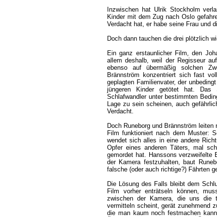
Inzwischen hat Ulrik Stockholm verl
Kinder mit dem Zug nach Oslo gefahren
Verdacht hat, er habe seine Frau und d
Doch dann tauchen die drei plötzlich wi
Ein ganz erstaunlicher Film, den Jo
allem deshalb, weil der Regisseur auf 
ebenso auf übermäßig solchen Z
Brännström konzentriert sich fast vol
geplagten Familienvater, der unbeding
jüngeren Kinder getötet hat. Das 
Schlafwandler unter bestimmten Bedin
Lage zu sein scheinen, auch gefährli
Verdacht.
Doch Runeborg und Brännström leiten n
Film funktioniert nach dem Muster: 
wendet sich alles in eine andere Rich
Opfer eines anderen Täters, mal sc
gemordet hat. Hanssons verzweifelte 
der Kamera festzuhalten, baut Runeb
falsche (oder auch richtige?) Fährten g
Die Lösung des Falls bleibt dem Schl
Film vorher enträtseln können, mu
zwischen der Kamera, die uns die tä
vermitteln scheint, gerät zunehmend z
die man kaum noch festmachen kann. 