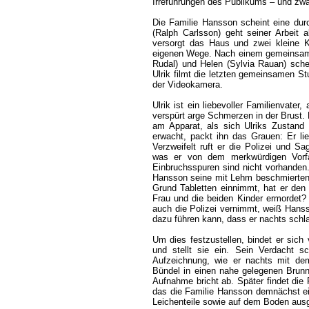
Irreführungen des Publikums – und zwar
Die Familie Hansson scheint eine durc
(Ralph Carlsson) geht seiner Arbeit 
versorgt das Haus und zwei kleine K
eigenen Wege. Nach einem gemeinsame
Rudal) und Helen (Sylvia Rauan) sche
Ulrik filmt die letzten gemeinsamen S
der Videokamera.
Ulrik ist ein liebevoller Familienvater
verspürt arge Schmerzen in der Brust
am Apparat, als sich Ulriks Zustand 
erwacht, packt ihn das Grauen: Er lie
Verzweifelt ruft er die Polizei und S
was er von dem merkwürdigen Vorfall
Einbruchsspuren sind nicht vorhanden.
Hansson seine mit Lehm beschmierten S
Grund Tabletten einnimmt, hat er den 
Frau und die beiden Kinder ermordet? 
auch die Polizei vernimmt, weiß Hanss
dazu führen kann, dass er nachts schl
Um dies festzustellen, bindet er sich
und stellt sie ein. Sein Verdacht s
Aufzeichnung, wie er nachts mit de
Bündel in einen nahe gelegenen Brunn
Aufnahme bricht ab. Später findet die
das die Familie Hansson demnächst ein
Leichenteile sowie auf dem Boden ausg