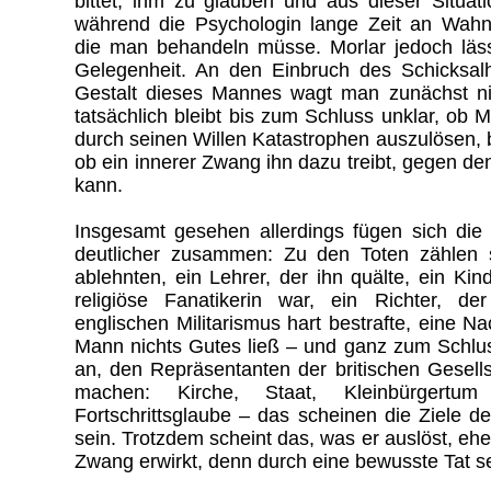
bittet, ihm zu glauben und aus dieser Situat
während die Psychologin lange Zeit an Wahnv
die man behandeln müsse. Morlar jedoch läss
Gelegenheit. An den Einbruch des Schicksal
Gestalt dieses Mannes wagt man zunächst ni
tatsächlich bleibt bis zum Schluss unklar, ob M
durch seinen Willen Katastrophen auszulösen, 
ob ein innerer Zwang ihn dazu treibt, gegen de
kann.
Insgesamt gesehen allerdings fügen sich die
deutlicher zusammen: Zu den Toten zählen s
ablehnten, ein Lehrer, der ihn quälte, ein Ki
religiöse Fanatikerin war, ein Richter, de
englischen Militarismus hart bestrafte, eine N
Mann nichts Gutes ließ – und ganz zum Schlus
an, den Repräsentanten der britischen Gesell
machen: Kirche, Staat, Kleinbürgertu
Fortschrittsglaube – das scheinen die Ziele 
sein. Trotzdem scheint das, was er auslöst, eh
Zwang erwirkt, denn durch eine bewusste Tat s