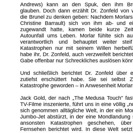
Andrews) kann an den Spuk, den ihm Brune
glauben. Doch dann erzählt Dr. Zonfeld von w
die Brunel zu denken geben: Nachdem Morlars 
Christine Barrault) sich von ihm ab- und
zugewandt hatte, kamen beide kurze Zei
Autounfall ums Leben. Morlar fühlte sich au
verantwortlich und behauptet weiter stei
Katastrophen nur mit seinem Willen herbeif
habe ihr, Dr. Zonfeld, auch verzweifelt berichte
Gabe offenbar nur Schreckliches auslösen könn
Und schließlich berichtet Dr. Zonfeld über e
zutiefst erschüttert habe. Sie sei selbst 
Katastrophe geworden – in Anwesenheit Morlars
Jack Gold, der nach „The Medusa Touch” fast
TV-Filme inszenierte, führt uns in eine völlig „n
sich genommen alltägliche Welt, in der ein Mor
Jumbo-Jet abstürzt, in der eine Mondlandung 
ansonsten Katastrophen geschehen, über
Fernsehen berichtet wird. In diese Welt setz