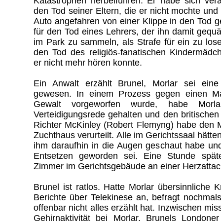
Katastrophen herbeiführen. Er habe sich veran
den Tod seiner Eltern, die er nicht mochte und
Auto angefahren von einer Klippe in den Tod g
für den Tod eines Lehrers, der ihn damit gequäl
im Park zu sammeln, als Strafe für ein zu lo
den Tod des religiös-fanatischen Kindermäd
er nicht mehr hören konnte.
Ein Anwalt erzählt Brunel, Morlar sei eine 
gewesen. In einem Prozess gegen einen Ma
Gewalt vorgeworfen wurde, habe Morl
Verteidigungsrede gehalten und den britischen Mi
Richter McKinley (Robert Flemyng) habe den
Zuchthaus verurteilt. Alle im Gerichtssaal hätt
ihm daraufhin in die Augen geschaut habe und
Entsetzen geworden sei. Eine Stunde spät
Zimmer im Gerichtsgebäude an einer Herzattac
Brunel ist ratlos. Hatte Morlar übersinnliche 
Berichte über Telekinese an, befragt nochmals
offenbar nicht alles erzählt hat. Inzwischen mi
Gehirnaktivität bei Morlar. Brunels Londoner