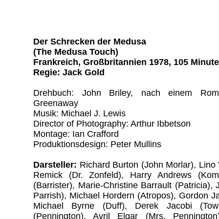
Der Schrecken der Medusa
(The Medusa Touch)
Frankreich, Großbritannien 1978, 105 Minut
Regie: Jack Gold
Drehbuch: John Briley, nach einem Ro
Greenaway
Musik: Michael J. Lewis
Director of Photography: Arthur Ibbetson
Montage: Ian Crafford
Produktionsdesign: Peter Mullins
Darsteller:
Richard Burton (John Morlar), Lino 
Remick (Dr. Zonfeld), Harry Andrews (Kom
(Barrister), Marie-Christine Barrault (Patricia)
Parrish), Michael Hordern (Atropos), Gordon J
Michael Byrne (Duff), Derek Jacobi (Tow
(Pennington), Avril Elgar (Mrs. Penningto