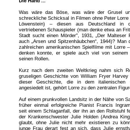
Die Hand ...
Was wäre das Böse, was wäre der Grusel u
schreckliche Schicksal in Filmen ohne Peter Lorre 
Löwenstein) – diesen aus Deutschland in 
vertriebenen Schauspieler (man denke etwa an Fri
Stadt sucht einen Mörder”, 1931, „Der Malteser 
auch „Arsen und Spitzenhäubchen“, 1944)? Man 
zahlreichen amerikanischen Spielfilme mit Lorre
denken konnte, er spiele auch viel von seinem
seinen Rollen.
Kurz nach dem zweiten Weltkrieg nahm sich Ro
gruseligen Geschichte von William Fryer Harvey
dieser Geschichte, die in dem italienischen
angesiedelt ist, gehört Lorre zu den zentralen Figur
Auf einem prunkvollen Landsitz in der Nähe von Sa
früher einmal erfolgreiche Pianist Francis Ingra
seit einem Schlaganfall, der ihn an den Rollstuhl f
der Krankenschwester Julie Holden (Andrea King)
glaubt, ohne Julie nicht mehr existieren zu kön
junge Frau derart fest an sich, dass Julie ernsth