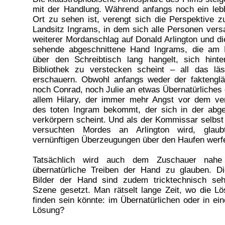
mit der Handlung. Während anfangs noch ein lebha
Ort zu sehen ist, verengt sich die Perspektive 
Landsitz Ingrams, in dem sich alle Personen ver
weiterer Mordanschlag auf Donald Arlington und d
sehende abgeschnittene Hand Ingrams, die am Fl
über den Schreibtisch lang hangelt, sich hint
Bibliothek zu verstecken scheint – all das läss
erschauern. Obwohl anfangs weder der faktengl
noch Conrad, noch Julie an etwas Übernatürliches g
allem Hilary, der immer mehr Angst vor dem ver
des toten Ingram bekommt, der sich in der abg
verkörpern scheint. Und als der Kommissar selbs
versuchten Mordes an Arlington wird, glaub
vernünftigen Überzeugungen über den Haufen wer
Tatsächlich wird auch dem Zuschauer nahe
übernatürliche Treiben der Hand zu glauben. D
Bilder der Hand sind zudem tricktechnisch se
Szene gesetzt. Man rätselt lange Zeit, wo die L
finden sein könnte: im Übernatürlichen oder in ein
Lösung?