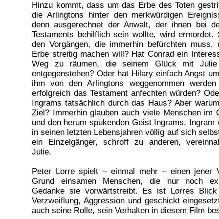
Hinzu kommt, dass um das Erbe des Toten gestrit
die Arlingtons hinter den merkwürdigen Ereign
denn ausgerechnet der Anwalt, der ihnen bei d
Testaments behilflich sein wollte, wird ermordet. 
den Vorgängen, die immerhin befürchten muss,
Erbe streitig machen will? Hat Conrad ein Intere
Weg zu räumen, die seinem Glück mit Julie
entgegenstehen? Oder hat Hilary einfach Angst um
ihm von den Arlingtons weggenommen werden 
erfolgreich das Testament anfechten würden? Ode
Ingrams tatsächlich durch das Haus? Aber waru
Ziel? Immerhin glauben auch viele Menschen im O
und den herum spukenden Geist Ingrams. Ingram w
in seinen letzten Lebensjahren völlig auf sich sel
ein Einzelgänger, schroff zu anderen, verein
Julie.
Peter Lorre spielt – einmal mehr – einen jener 
Grund einsamen Menschen, die nur noch exis
Gedanke sie vorwärtstreibt. Es ist Lorres Blick
Verzweiflung, Aggression und geschickt eingesetzte
auch seine Rolle, sein Verhalten in diesem Film be