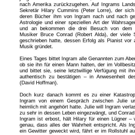
nach Amerika zurückzugehen. Auf Ingrams Landsi
Sekretär Hilary Cummins (Peter Lorre), der sich 
deren Bücher ihm von Ingram nach und nach ge
Astrologie und einer speziellen Art der Wahrsager
und an bekommen die drei Besuch von dem 
Musiker Bruce Conrad (Robert Alda), der viele 
geschrieben hatte, dessen Erfolg als Pianist vor
Musik gründet.
Eines Tages bittet Ingram alle Genannten zum Aben
ob sie ihn für einen Mann halten, der im Vollbesitz
und bittet sie, seine letztwillige Verfügung mit ihr
authentisch zu bestätigen – in Anwesenheit d
(David Hoffman).
Doch kurz danach kommt es zu einer Katastroph
Ingram von einem Gespräch zwischen Julie u
heimlich mit angehört hatte. Julie will Ingram verlas
zu sehr in dessen Leben eingezwängt, und Conrad w
Ingram ist erbost, hält Hilary für einen Lügner – 
genau, dass alles der Wahrheit entspricht. Als I
ein Gewitter geweckt wird, fährt er im Rollstuhl 