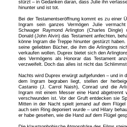
stürzt – in Gedanken daran, dass Julie ihn verlasse
hinunter und ist tot.
Bei der Testamentseröffnung kommt es zu einer Ü
Ingram sein ganzes Vermögen Julie vermacht 
Schwager Raymond Arlington (Charles Dingle)
Donald (John Alvin) das Testament anfechten, beh
könne Ingram die Treppe hinunter gestürzt haben. 
seine geliebten Bücher, die ihm die Arlingtons nic
verkaufen wollen. Duprex bietet sich den Arlingtons 
des Vermögens als Honorar das Testament anzuf
verzweifelt. Doch das alles ist nicht das Schlimmst
Nachts wird Duprex erwürgt aufgefunden – und in
dem Ingram begraben liegt, stellen der herbei
Castanio (J. Carrol Naish), Conrad und die Arli
Ingram mit einem Messer eine Hand abgetrennt w
verschwunden ist. Vor der Gruft entdecken sie S
Mitten in der Nacht spielt jemand auf dem Flüge
auch sein Ring deponiert wurde – und Hilary behaup
er habe gesehen, wie die Hand auf dem Flügel gespi
Die klaustrophobische Atmosphäre des Films steig