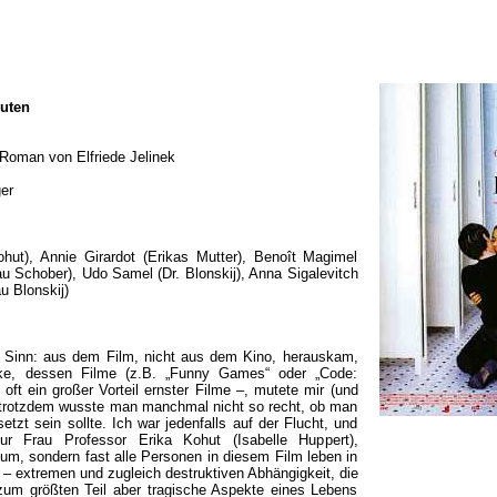
nuten
Roman von Elfriede Jelinek
er
hut), Annie Girardot (Erikas Mutter), Benoît Magimel
u Schober), Udo Samel (Dr. Blonskij), Anna Sigalevitch
u Blonskij)
n Sinn: aus dem Film, nicht aus dem Kino, herauskam,
e, dessen Filme (z.B. „Funny Games“ oder „Code:
oft ein großer Vorteil ernster Filme –, mutete mir (und
nd trotzdem wusste man manchmal nicht so recht, ob man
etzt sein sollte. Ich war jedenfalls auf der Flucht, und
 Frau Professor Erika Kohut (Isabelle Huppert),
ium, sondern fast alle Personen in diesem Film leben in
 – extremen und zugleich destruktiven Abhängigkeit, die
zum größten Teil aber tragische Aspekte eines Lebens