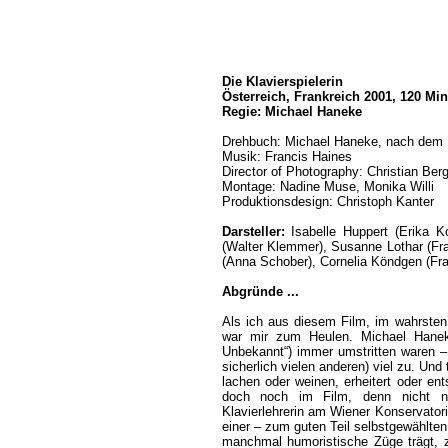
Die Klavierspielerin
Österreich, Frankreich 2001, 120 Mi
Regie: Michael Haneke
Drehbuch: Michael Haneke, nach dem 
Musik: Francis Haines
Director of Photography: Christian Berg
Montage: Nadine Muse, Monika Willi
Produktionsdesign: Christoph Kanter
Darsteller:
Isabelle Huppert (Erika Ko
(Walter Klemmer), Susanne Lothar (Fra
(Anna Schober), Cornelia Köndgen (Fra
Abgründe ...
Als ich aus diesem Film, im wahrste
war mir zum Heulen. Michael Hanek
Unbekannt“) immer umstritten waren – 
sicherlich vielen anderen) viel zu. U
lachen oder weinen, erheitert oder ents
doch noch im Film, denn nicht nur
Klavierlehrerin am Wiener Konservator
einer – zum guten Teil selbstgewählten
manchmal humoristische Züge trägt, 