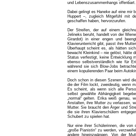
und Lebenszusammenhangs offenbart.
Dabei gelingt es Haneke auf eine mir 
Huppert –, zugleich Mitgefühl mit d
geschaffen haben, hervorzurufen.
Der Streifen, der auf einem gleich
Jelineks beruht, handelt von der Wiener
Girardot) in einer engen und been
Klavierunterricht gibt, passt ihre Mutte
Überhaupt scheint es, als hätten sich
bewacht Kleinkind – nie gelöst, hätte
Status verfestigt, keine Entwicklung 
ebenso selbstverständlich wie für E
während sie sich Blow-Jobs betrachte
einem kopulierenden Paar beim Autokin
Doch schon in diesen Szenen wird die
die der Film lockt, zweideutig, wenn m
Es scheint, als wenn sich alle Perso
selbst gewählte Abhängigkeit begeb
„normal“ gelten. Erika weiß genau, w
Anstalten, ihre Mutter zu verlassen, w
Mutter. Sie braucht den Ärger und Strei
die sie ihren Klavierschülern entgege
Schubert zu spielen hat.
Nur eine ihrer Schülerinnen, die von
„große Pianistin“ zu werden, verzweifelt
andere hineinzwängen. Von der Mutter