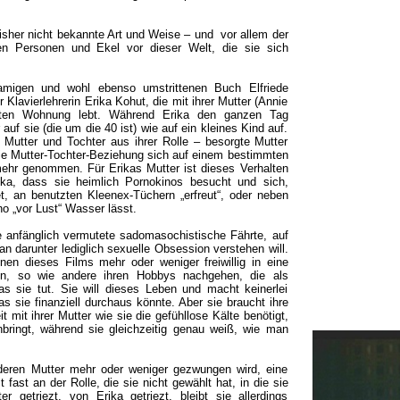
bisher nicht bekannte Art und Weise – und vor allem der
en Personen und Ekel vor dieser Welt, die sie sich
namigen und wohl ebenso umstrittenen Buch Elfriede
 Klavierlehrerin Erika Kohut, die mit ihrer Mutter (Annie
gten Wohnung lebt. Während Erika den ganzen Tag
r auf sie (die um die 40 ist) wie auf ein kleines Kind auf.
 Mutter und Tochter aus ihrer Rolle – besorgte Mutter
 die Mutter-Tochter-Beziehung sich auf einem bestimmten
mehr genommen. Für Erikas Mutter ist dieses Verhalten
rika, dass sie heimlich Pornokinos besucht und sich,
t, an benutzten Kleenex-Tüchern „erfreut“, oder neben
o „vor Lust“ Wasser lässt.
 anfänglich vermutete sadomasochistische Fährte, auf
an darunter lediglich sexuelle Obsession verstehen will.
nen dieses Films mehr oder weniger freiwillig in eine
en, so wie andere ihren Hobbys nachgehen, die als
as sie tut. Sie will dieses Leben und macht keinerlei
as sie finanziell durchaus könnte. Aber sie braucht ihre
t mit ihrer Mutter wie sie die gefühllose Kälte benötigt,
nbringt, während sie gleichzeitig genau weiß, wie man
 deren Mutter mehr oder weniger gezwungen wird, eine
 fast an der Rolle, die sie nicht gewählt hat, in die sie
 getriezt, von Erika getriezt, bleibt sie allerdings