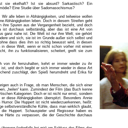
Ist sie ekelhaft? Ist sie absurd? Sarkastisch? Ein
omödie? Eine Studie über Sadomasochismus?
ir alle leben in Abhängigkeiten, und teilweise wollen
ne Abhängigkeiten leben. Doch in diesem Streifen geht
ch ihre Spuren aus der Vergangenheit bezieht, und doch
a ist durchaus selbständig, aber das ist eine Art von
s ganz nahe ist. Die Welt ist nur ihre Welt; sie gehört
dere und sich, sie ist im Grunde außer sich selbst und
, ohne dass dies ihm so richtig bewusst wird, in diesen
h in diese Welt, wenn er nicht schon vorher mit einem
cht, ihn zu funktionalisieren, scheitert, greift sie zum
h von ihr fernzuhalten, kehrt er immer wieder zu ihr
 ist, und doch begibt er sich immer wieder in diese Art
echend zuschlägt, den Spieß herumdreht und Erika für
 übrigen auch in Frage, ob man Menschen, die sich einer
en, „heilen“ kann. Zumindest der Film (das Buch kenne
tischen Kategorien. Doch er ist nicht nur ernst, sondern
l er diese Abhängigkeiten überspitzt. Besonders Annie
n Humor. Die Huppert ist nicht wiederzuerkennen, heißt:
tige selbstverständliche Kühle, dass man wirklich glaubt,
t die Huppert. Schauspieler und Regisseur haben es
che Härte zu verpassen, die der Geschichte durchaus
überwog (jedenfalls bei mir) am Schluss des Films das