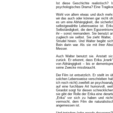
Ist diese Geschichte realistisch? 
psychologisches Drama? Eine Tragik
Wohl von allem etwas und doch mehr. W
wir das auch oder können gar nicht oh
es um eine Abhängigkeit, die sicherli
selbstgewählte Lebensweise ist. Erik
Selbständigkeit, die dem Egozentrismu
ihr – sonst niemandem. Sie benutzt an
zugleich sie selbst. Sie zieht Walter
Strudel hinein. Und Walter begibt sic
Bein darin war. Als sie mit ihrer Absi
Messer.
Auch Walter benutzt sie. Anstatt sic
zurück. Er erkennt, dass Erika „krank“
von Abhängigkeit – bis er dementspr
seine Zwecke missbraucht.
Der Film ist entsetzlich. Er stellt im
solchen Lebensweise verschrieben hab
ich noch nicht) zweifelt an psychoanaly
auf eine furchbare Art humorvoll, wei
Girardot sorgt für diesen schreckliche
sie gibt der Rolle der Erika eine derar
„Erika“ vor sich zu haben und nich
vermocht, dem Film die naturalistis
angemessen ist.
Und trotzdem (oder gerade deswegen?) 