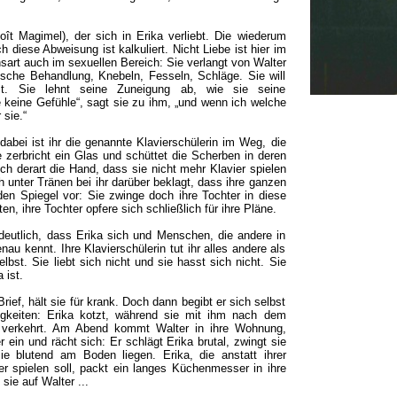
ît Magimel), der sich in Erika verliebt. Die wiederum
 diese Abweisung ist kalkuliert. Nicht Liebe ist hier im
nsart auch im sexuellen Bereich: Sie verlangt von Walter
tische Behandlung, Knebeln, Fesseln, Schläge. Sie will
st. Sie lehnt seine Zuneigung ab, wie sie seine
e keine Gefühle“, sagt sie zu ihm, „und wenn ich welche
 sie.“
 dabei ist ihr die genannte Klavierschülerin im Weg, die
ie zerbricht ein Glas und schüttet die Scherben in deren
ich derart die Hand, dass sie nicht mehr Klavier spielen
h unter Tränen bei ihr darüber beklagt, dass ihre ganzen
 den Spiegel vor: Sie zwinge doch ihre Tochter in diese
ten, ihre Tochter opfere sich schließlich für ihre Pläne.
deutlich, dass Erika sich und Menschen, die andere in
nau kennt. Ihre Klavierschülerin tut ihr alles andere als
selbst. Sie liebt sich nicht und sie hasst sich nicht. Sie
 ist.
rief, hält sie für krank. Doch dann begibt er sich selbst
igkeiten: Erika kotzt, während sie mit ihm nach dem
l verkehrt. Am Abend kommt Walter in ihre Wohnung,
ein und rächt sich: Er schlägt Erika brutal, zwingt sie
e blutend am Boden liegen. Erika, die anstatt ihrer
r spielen soll, packt ein langes Küchenmesser in ihre
ie auf Walter ...