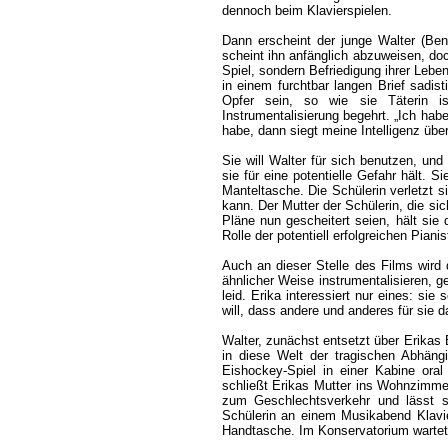
dennoch beim Klavierspielen.
Dann erscheint der junge Walter (Beno
scheint ihn anfänglich abzuweisen, doch
Spiel, sondern Befriedigung ihrer Lebe
in einem furchtbar langen Brief sadis
Opfer sein, so wie sie Täterin i
Instrumentalisierung begehrt. „Ich hab
habe, dann siegt meine Intelligenz über
Sie will Walter für sich benutzen, und
sie für eine potentielle Gefahr hält. S
Manteltasche. Die Schülerin verletzt s
kann. Der Mutter der Schülerin, die sic
Pläne nun gescheitert seien, hält sie
Rolle der potentiell erfolgreichen Pianis
Auch an dieser Stelle des Films wird 
ähnlicher Weise instrumentalisieren, ge
leid. Erika interessiert nur eines: sie 
will, dass andere und anderes für sie da
Walter, zunächst entsetzt über Erikas B
in diese Welt der tragischen Abhäng
Eishockey-Spiel in einer Kabine ora
schließt Erikas Mutter ins Wohnzimmer 
zum Geschlechtsverkehr und lässt si
Schülerin an einem Musikabend Klavie
Handtasche. Im Konservatorium wartet s