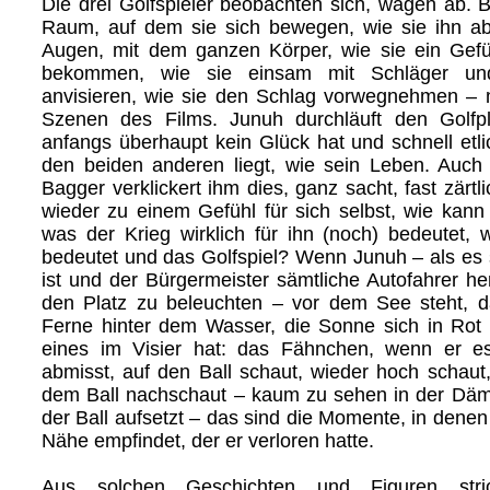
Die drei Golfspieler beobachten sich, wägen ab. B
Raum, auf dem sie sich bewegen, wie sie ihn a
Augen, mit dem ganzen Körper, wie sie ein Gef
bekommen, wie sie einsam mit Schläger und
anvisieren, wie sie den Schlag vorwegnehmen – 
Szenen des Films. Junuh durchläuft den Golfp
anfangs überhaupt kein Glück hat und schnell etli
den beiden anderen liegt, wie sein Leben. Auch
Bagger verklickert ihm dies, ganz sacht, fast zärt
wieder zu einem Gefühl für sich selbst, wie kan
was der Krieg wirklich für ihn (noch) bedeutet, 
bedeutet und das Golfspiel? Wenn Junuh – als es 
ist und der Bürgermeister sämtliche Autofahrer her
den Platz zu beleuchten – vor dem See steht, da
Ferne hinter dem Wasser, die Sonne sich in Rot 
eines im Visier hat: das Fähnchen, wenn er 
abmisst, auf den Ball schaut, wieder hoch schaut,
dem Ball nachschaut – kaum zu sehen in der Däm
der Ball aufsetzt – das sind die Momente, in dene
Nähe empfindet, der er verloren hatte.
Aus solchen Geschichten und Figuren str