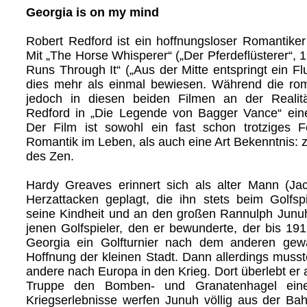
Georgia is on my mind
Robert Redford ist ein hoffnungsloser Romantiker 
Mit „The Horse Whisperer“ („Der Pferdeflüsterer“, 
Runs Through It“ („Aus der Mitte entspringt ein Fl
dies mehr als einmal bewiesen. Während die rom
jedoch in diesen beiden Filmen an der Realität
Redford in „Die Legende von Bagger Vance“ ei
Der Film ist sowohl ein fast schon trotziges F
Romantik im Leben, als auch eine Art Bekenntnis: 
des Zen.
Hardy Greaves erinnert sich als alter Mann (J
Herzattacken geplagt, die ihn stets beim Golfspi
seine Kindheit und an den großen Rannulph Junu
jenen Golfspieler, den er bewunderte, der bis 19
Georgia ein Golfturnier nach dem anderen ge
Hoffnung der kleinen Stadt. Dann allerdings musst
andere nach Europa in den Krieg. Dort überlebt er a
Truppe den Bomben- und Granatenhagel eine
Kriegserlebnisse werfen Junuh völlig aus der Bahn