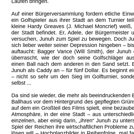
Laufen bringen.
Auf einer Bürgerversammlung fordern etliche Ein
ein Golfspieler aus ihrer Stadt an dem Turnier te
kleine Hardy Greaves (J. Michael Moncrief) weiß,
der Stadt befindet. Er, Adele, der Bürgermeister 
versuchen, Junuh zum Spiel zu bewegen. Doch Junuh
sich lieber weiter seiner Depression hingeben – b
auftaucht: Bagger Vance (Will Smith), der Junuh
überrascht, wie der doch seine Golfschläger au
einen Ball nach dem anderen in den Sand setzt. B
Junuh als Caddy an – für fünf Dollar. Es beginnt 
– nicht so sehr um den Sieg im Golfturnier, sond
selbst ...
Da sind sie wieder, die mehr als beeindruckenden 
Ballhaus vor dem Hintergrund des gepflegten Grüns
auf dem ein Großteil des Films spielt, eine bezau
Atmosphäre, in der eine Stadt – aus unterschied
einzelnen, aber einig darin, „ihren“ Junuh zu unter
Spiel der Reichen ihre wirtschaftlichen Probleme z
lösen will – Hochglanzbilder in Reihenfolge, mal f