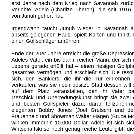
erst Jahre nach dem Krieg nach Savannah zurück
Verlobte, Adele (Charlize Theron), die seit 1916
von Junuh gehört hat.
Irgendwann taucht Junuh wieder in Savannah au
abseits gelegenen Haus, spielt Karten und trinkt. 
einen Golfschläger anrühren.
Ende der 20er Jahre erreicht die große Depressi
Adeles Vater, ein bis dahin reicher Mann, der sic
Lebens gerade erfüllt hat – einen riesigen Golfplat
gesamtes Vermögen und erschießt sich. Die resol
sich, den Bankiers, die ihr die Tür einrennen,
verkaufen, was sie noch besitzt. Statt dessen will s
auf dem Platz veranstalten, den ihr Vater b
Geschick und Überredungskunst bringt sie zwei 
und besten Golfspieler dazu, daran teilzunehm
eleganten Bobby Jones (Joel Gretsch) und de
Frauenheld und Showman Walter Hagen (Bruce McG
winken immerhin 10.000 Dollar. Adele ist sich sic
Wirtschaftskrise noch genug reiche Leute gibt, di