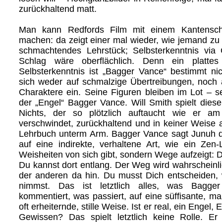
zurückhaltend matt.
Man kann Redfords Film mit einem Kantensc
machen: da zeigt einer mal wieder, wie jemand zu s
schmachtendes Lehrstück; Selbsterkenntnis via 
Schlag wäre oberflächlich. Denn ein plattes
Selbsterkenntnis ist „Bagger Vance“ bestimmt nic
sich weder auf schmalzige Übertreibungen, noch a
Charaktere ein. Seine Figuren bleiben im Lot – s
der „Engel“ Bagger Vance. Will Smith spielt di
Nichts, der so plötzlich auftaucht wie er a
verschwindet, zurückhaltend und in keiner Weise
Lehrbuch unterm Arm. Bagger Vance sagt Junuh d
auf eine indirekte, verhaltene Art, wie ein Zen-
Weisheiten von sich gibt, sondern Wege aufzeigt: 
Du kannst dort entlang. Der Weg wird wahrscheinli
der anderen da hin. Du musst Dich entscheiden
nimmst. Das ist letztlich alles, was Bagge
kommentiert, was passiert, auf eine süffisante, m
oft erheiternde, stille Weise. Ist er real, ein Engel,
Gewissen? Das spielt letztlich keine Rolle. Er