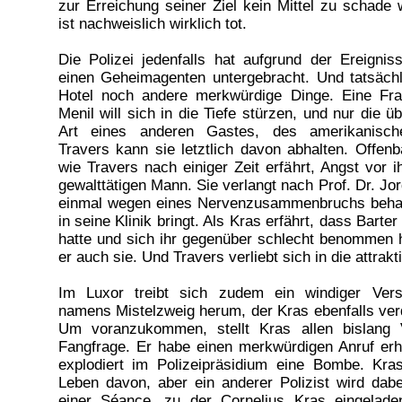
zur Erreichung seiner Ziel kein Mittel zu schad
ist nachweislich wirklich tot.
Die Polizei jedenfalls hat aufgrund der Ereigni
einen Geheimagenten untergebracht. Und tatsäch
Hotel noch andere merkwürdige Dinge. Eine Fr
Menil will sich in die Tiefe stürzen, und nur die ü
Art eines anderen Gastes, des amerikanischen
Travers kann sie letztlich davon abhalten. Offenb
wie Travers nach einiger Zeit erfährt, Angst vor 
gewalttätigen Mann. Sie verlangt nach Prof. Dr. Jo
einmal wegen eines Nervenzusammenbruchs behand
in seine Klinik bringt. Als Kras erfährt, dass Barte
hatte und sich ihr gegenüber schlecht benommen h
er auch sie. Und Travers verliebt sich in die attrakt
Im Luxor treibt sich zudem ein windiger Versi
namens Mistelzweig herum, der Kras ebenfalls ve
Um voranzukommen, stellt Kras allen bislang 
Fangfrage. Er habe einen merkwürdigen Anruf erh
explodiert im Polizeipräsidium eine Bombe. K
Leben davon, aber ein anderer Polizist wird dabe
einer Séance, zu der Cornelius Kras eingelade