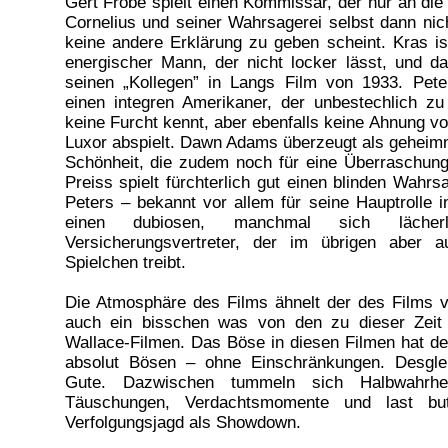
Gert Fröbe spielt einen Kommissar, der nur an die 
Cornelius und seiner Wahrsagerei selbst dann nic
keine andere Erklärung zu geben scheint. Kras ist
energischer Mann, der nicht locker lässt, und da
seinen „Kollegen” in Langs Film von 1933. Pete
einen integren Amerikaner, der unbestechlich zu
keine Furcht kennt, aber ebenfalls keine Ahnung v
Luxor abspielt. Dawn Adams überzeugt als geheimni
Schönheit, die zudem noch für eine Überraschung
Preiss spielt fürchterlich gut einen blinden Wahr
Peters – bekannt vor allem für seine Hauptrolle i
einen dubiosen, manchmal sich lächer
Versicherungsvertreter, der im übrigen aber 
Spielchen treibt.
Die Atmosphäre des Films ähnelt der des Films v
auch ein bisschen was von den zu dieser Zeit
Wallace-Filmen. Das Böse in diesen Filmen hat 
absolut Bösen – ohne Einschränkungen. Desglei
Gute. Dazwischen tummeln sich Halbwahrhe
Täuschungen, Verdachtsmomente und last bu
Verfolgungsjagd als Showdown.