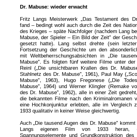
Dr. Mabuse: wieder erwacht
Fritz Langs Meisterwerk „Das Testament des D
fand – bedingt wohl auch durch die Zeit des Natio
des Krieges – späte Nachfolger (nachdem Lang ber
Mabuse, der Spieler – Ein Bild der Zeit” der Gesch
gesetzt hatte). Lang selbst drehte (sein letzte
Fortsetzung der Geschichte um den absonderli
mit Weltbeherrschungsabsichten in „Die tause
Mabuse”. Es folgten fünf weitere Filme unter de
Reinl („Die unsichtbaren Krallen des Dr. Mabus
Stahlnetz des Dr. Mabuse”, 1961), Paul May („Scot
Mabuse”, 1963), Hugo Fregonese („Die Todes
Mabuse”, 1964) und Werner Klingler (Remake v
des Dr. Mabuse”, 1962), alle in einer Zeit gedreht
die bekannten Filme nach den Kriminalromanen 
eine Hochkonjunktur erlebten, alle im Vergleich
1933 qualitativ in keiner Weise gleichwertig.
Auch „Die tausend Augen des Dr. Mabuse” kommt s
Langs eigenen Film von 1933 heran, g
Spannungselemente und Grundkonstruktion des 