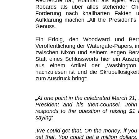
Recherche hat, Hoffman als agiler, ew
Robards als über alles stehender Ch
Forderung nach knallharten Fakten 
Aufklärung machen „All the President’s
Genuss.
Ein Erfolg, den Woodward und Berns
Veröffentlichung der Watergate-Papers, i
zwischen Nixon und seinem engen Berat
Statt eines Schlussworts hier ein Aus
aus einem Artikel der „Washington 
nachzulesen ist und die Skrupellosigkei
zum Ausdruck bringt:
„At one point in the celebrated March 21
President and his then-counsel, Joh
responds to the question of raising $1 
saying:
‚We could get that. On the money, if yo
get that. You could get a million dollars.