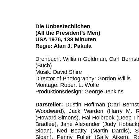
Die Unbestechlichen
(All the President’s Men)
USA 1976, 138 Minuten
Regie: Alan J. Pakula
Drehbuch: William Goldman, Carl Berns
(Buch)
Musik: David Shire
Director of Photography: Gordon Willis
Montage: Robert L. Wolfe
Produktionsdesign: George Jenkins
Darsteller:
Dustin Hoffman (Carl Bernst
Woodward), Jack Warden (Harry M. Ro
(Howard Simons), Hal Holbrook (Deep Th
Bradlee), Jane Alexander (Judy Hoback)
Sloan), Ned Beatty (Martin Dardis), 
Sloan), Penny Fuller (Sally Aiken), 