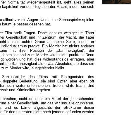
er Normalität wiederhergestellt ist, geht alles seinen
kapituliert vor dem Eigenen der Macht, indem sie sich
knallhart vor die Augen. Und seine Schauspieler spielen
an kaum je besser gesehen hat.
Der Film stellt Fragen. Dabei geht es weniger um Täter
ner Gesellschaft und ihr Zentrum, die Macht, die Täter
ieht seine Tochter Grace auf seine Seite, indem er
Individualismus predigt. Ein Mörder hat nichts anderes
ann mit ihrer Position der „Barmherzigkeit“, der
r denen jemand zum Mörder wird, nicht punkten. Denn
igt worden und hat dies widerstandslos ertragen, aber
rt sie Barmherzigkeit als etwas Absolutes, so dass die
. zum Mörder wird, ausgeblendet bleibt.
Schlussbilder des Films mit Protagonisten des
 doppelte Bedeutung: sie sind Opfer, aber eben oft
die noch weiter unten stehen, treten: white trash. Und
walt und Kriminalität ergehen.
prechen, nicht so sehr ein Mittel der „herrschenden
rum einer Gesellschaft, um das wir uns alle gruppieren.
n, und es käme angesichts der Strukturen dieser
n für den untersten nicht noch jemand gefunden werden