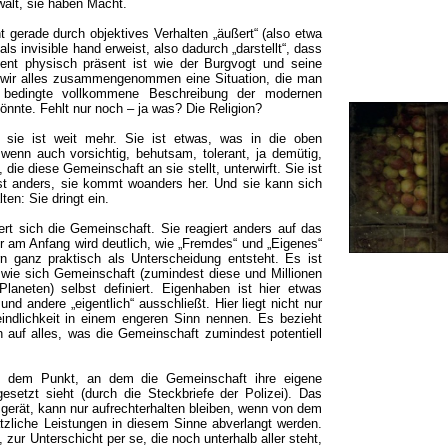
alt, sie haben Macht.
 gerade durch objektives Verhalten „äußert“ (also etwa
s invisible hand erweist, also dadurch „darstellt“, dass
anent physisch präsent ist wie der Burgvogt und seine
n wir alles zusammengenommen eine Situation, die man
g bedingte vollkommene Beschreibung der modernen
önnte. Fehlt nur noch – ja was? Die Religion?
 sie ist weit mehr. Sie ist etwas, was in die oben
wenn auch vorsichtig, behutsam, tolerant, ja demütig,
die diese Gemeinschaft an sie stellt, unterwirft. Sie ist
st anders, sie kommt woanders her. Und sie kann sich
en: Sie dringt ein.
rt sich die Gemeinschaft. Sie reagiert anders auf das
r am Anfang wird deutlich, wie „Fremdes“ und „Eigenes“
ern ganz praktisch als Unterscheidung entsteht. Es ist
, wie sich Gemeinschaft (zumindest diese und Millionen
laneten) selbst definiert. Eigenhaben ist hier etwas
nd andere „eigentlich“ ausschließt. Hier liegt nicht nur
indlichkeit in einem engeren Sinn nennen. Es bezieht
n auf alles, was die Gemeinschaft zumindest potentiell
 an dem Punkt, an dem die Gemeinschaft ihre eigene
setzt sieht (durch die Steckbriefe der Polizei). Das
 gerät, kann nur aufrechterhalten bleiben, wenn von dem
zliche Leistungen in diesem Sinne abverlangt werden.
 zur Unterschicht per se, die noch unterhalb aller steht,