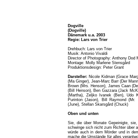
Dogville
(Dogville)
Dänemark u.a. 2003
Regie: Lars von Trier
Drehbuch: Lars von Trier
Musik: Antonio Vivaldi
Director of Photography: Anthony Dod 
Montage: Molly Marlene Stensgård
Produktionsdesign: Peter Grant
Darsteller:
Nicole Kidman (Grace Margar
(Ma Ginger), Jean-Marc Barr (Der Mann
Brown (Mrs. Henson), James Caan (Der
(Bill Henson), Ben Gazzara (Jack McKa
(Martha), Zeljko Ivanek (Ben), Udo K
Purinton (Jason), Bill Raymond (Mr
(June), Stellan Skarsgård (Chuck)
Oben und unten
Sie, die über Monate Gepeinigte, sie, 
schwinge sich nicht zum Richter über an
würde auch in dem Mörder und in dem 
mache die Umstände für alles verantwo