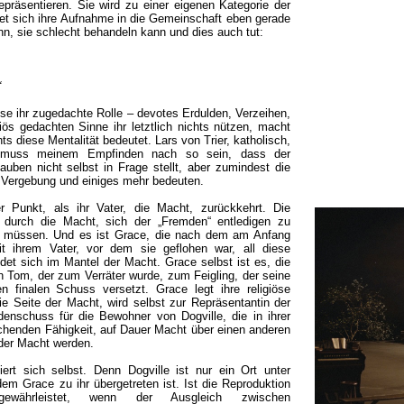
epräsentieren. Sie wird zu einer eigenen Kategorie der
et sich ihre Aufnahme in die Gemeinschaft eben gerade
n, sie schlecht behandeln kann und dies auch tut:
“
se ihr zugedachte Rolle – devotes Erdulden, Verzeihen,
ös gedachten Sinne ihr letztlich nichts nützen, macht
ts diese Mentalität bedeutet. Lars von Trier, katholisch,
s muss meinem Empfinden nach so sein, dass der
auben nicht selbst in Frage stellt, aber zumindest die
 Vergebung und einiges mehr bedeuten.
 Punkt, als ihr Vater, die Macht, zurückkehrt. Die
 durch die Macht, sich der „Fremden“ entledigen zu
u müssen. Und es ist Grace, die nach dem am Anfang
 ihrem Vater, vor dem sie geflohen war, all diese
det sich im Mantel der Macht. Grace selbst ist es, die
n Tom, der zum Verräter wurde, zum Feigling, der seine
 finalen Schuss versetzt. Grace legt ihre religiöse
ie Seite der Macht, wird selbst zur Repräsentantin der
nschuss für die Bewohner von Dogville, die in ihrer
ichenden Fähigkeit, auf Dauer Macht über einen anderen
der Macht werden.
iert sich selbst. Denn Dogville ist nur ein Ort unter
em Grace zu ihr übergetreten ist. Ist die Reproduktion
 gewährleistet, wenn der Ausgleich zwischen