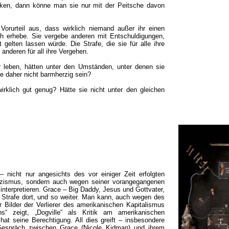
cken, dann könne man sie nur mit der Peitsche davon
orurteil aus, dass wirklich niemand außer ihr einen
 erhebe. Sie vergebe anderen mit Entschuldigungen,
 gelten lassen würde. Die Strafe, die sie für alle ihre
anderen für all ihre Vergehen.
r leben, hätten unter den Umständen, unter denen sie
ie daher nicht barmherzig sein?
wirklich gut genug? Hätte sie nicht unter den gleichen
– nicht nur angesichts des vor einiger Zeit erfolgten
lizismus, sondern auch wegen seiner vorangegangenen
 interpretieren. Grace – Big Daddy, Jesus und Gottvater,
Strafe dort, und so weiter. Man kann, auch wegen des
 Bilder der Verlierer des amerikanischen Kapitalismus
“ zeigt, „Dogville“ als Kritik am amerikanischen
s hat seine Berechtigung. All dies greift – insbesondere
Gespräch zwischen Grace (Nicole Kidman) und ihrem