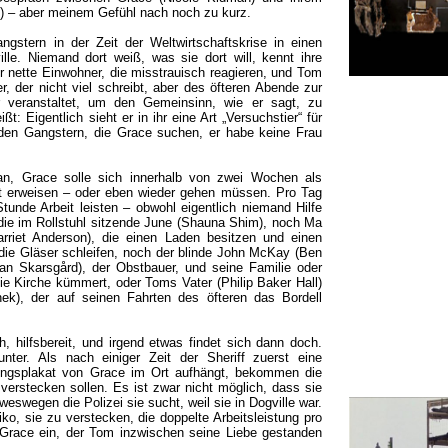
 – aber meinem Gefühl nach noch zu kurz.
gstern in der Zeit der Weltwirtschaftskrise in einen
lle. Niemand dort weiß, was sie dort will, kennt ihre
er nette Einwohner, die misstrauisch reagieren, und Tom
er, der nicht viel schreibt, aber des öfteren Abende zur
 veranstaltet, um den Gemeinsinn, wie er sagt, zu
t: Eigentlich sieht er in ihr eine Art „Versuchstier“ für
den Gangstern, die Grace suchen, er habe keine Frau
an, Grace solle sich innerhalb von zwei Wochen als
t erweisen – oder eben wieder gehen müssen. Pro Tag
Stunde Arbeit leisten – obwohl eigentlich niemand Hilfe
 die im Rollstuhl sitzende June (Shauna Shim), noch Ma
arriet Anderson), die einen Laden besitzen und einen
die Gläser schleifen, noch der blinde John McKay (Ben
an Skarsgård), der Obstbauer, und seine Familie oder
ie Kirche kümmert, oder Toms Vater (Philip Baker Hall)
ek), der auf seinen Fahrten des öfteren das Bordell
, hilfsbereit, und irgend etwas findet sich dann doch.
nter. Als nach einiger Zeit der Sheriff zuerst eine
ungsplakat von Grace im Ort aufhängt, bekommen die
verstecken sollen. Es ist zwar nicht möglich, dass sie
swegen die Polizei sie sucht, weil sie in Dogville war.
iko, sie zu verstecken, die doppelte Arbeitsleistung pro
t Grace ein, der Tom inzwischen seine Liebe gestanden