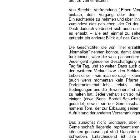
erst zu verheimlichen.
Von Brechts Verfremdung („Einen Vor
einfach, dem Vorgang oder dem C
Einleuchtende zu nehmen und über ihn 
zumindest dies geblieben: der Ort der
Doch dadurch verändert sich auch uns
es erlaubt – alle auf einmal zu sehe
entsteht ein anderer Blick auf das Ges
Die Geschichte, die von Trier erzä
„Normalität“ nennen könnte, damit aber
funktioniert, wäre die wohl passender
Jeder geht irgendeiner Beschäftigung n
Tag für Tag, und so weiter. Dass auch d
den weiteren Verlauf bzw. den Schluss
Leben einer – wie man so sagt – klein
(auch wenn momentan kein Pfarrer 
Dorfgemeinschaft lebt – relativ – ab
Bedingungen und die Bewohner sind au
zu halten hat. Jeder verhält sich so, 
einiger (etwa Bens Bordell-Besuche
geduldet, soweit sie der Gemeinschaf
namens Tom, der zur Erbauung seiner 
Aufrüstung der anderen Versammlungen
Das zunächst nicht Sichtbare, aber 
Gemeinschaft liegende repräsentier
könnten genauso gut statt Gangstern Ve
schweben. Entscheidend ist ihre S