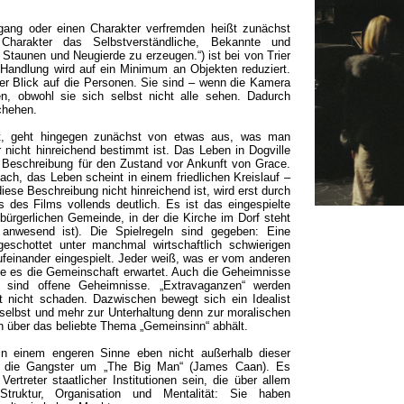
gang oder einen Charakter verfremden heißt zunächst
harakter das Selbstverständliche, Bekannte und
Staunen und Neugierde zu erzeugen.“) ist bei von Trier
 Handlung wird auf ein Minimum an Objekten reduziert.
er Blick auf die Personen. Sie sind – wenn die Kamera
n, obwohl sie sich selbst nicht alle sehen. Dadurch
chehen.
hlt, geht hingegen zunächst von etwas aus, was man
 nicht hinreichend bestimmt ist. Das Leben in Dogville
e Beschreibung für den Zustand vor Ankunft von Grace.
ach, das Leben scheint in einem friedlichen Kreislauf –
iese Beschreibung nicht hinreichend ist, wird erst durch
 des Films vollends deutlich. Es ist das eingespielte
bürgerlichen Gemeinde, in der die Kirche im Dorf steht
anwesend ist). Die Spielregeln sind gegeben: Eine
geschottet unter manchmal wirtschaftlich schwierigen
feinander eingespielt. Jeder weiß, was er vom anderen
wie es die Gemeinschaft erwartet. Auch die Geheimnisse
) sind offene Geheimnisse. „Extravaganzen“ werden
t nicht schaden. Dazwischen bewegt sich ein Idealist
selbst und mehr zur Unterhaltung denn zur moralischen
 über das beliebte Thema „Gemeinsinn“ abhält.
in einem engeren Sinne eben nicht außerhalb dieser
en die Gangster um „The Big Man“ (James Caan). Es
rtreter staatlicher Institutionen sein, die über allem
truktur, Organisation und Mentalität: Sie haben