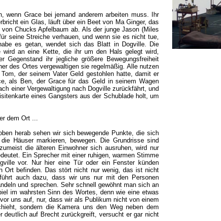
en, wenn Grace bei jemand anderem arbeiten muss. Ihr
rbricht ein Glas, läuft über ein Beet von Ma Ginger, das
Ast von Chucks Apfelbaum ab. Als der junge Jason (Miles
 für seine Streiche verhauen, und wenn sie es nicht tue,
habe es getan, wendet sich das Blatt in Dogville. Die
 wird an eine Kette, die ihr um den Hals gelegt wird,
r Gegenstand ihr jegliche größere Bewegungsfreiheit
er des Ortes vergewaltigen sie regelmäßig. Alle nutzen
h Tom, der seinem Vater Geld gestohlen hatte, damit er
ce, als Ben, der Grace für das Geld in seinem Wagen
nach einer Vergewaltigung nach Dogville zurückfährt, und
sitenkarte eines Gangsters aus der Schublade holt, um
r dem Ort ...
 oben herab sehen wir sich bewegende Punkte, die sich
 die Häuser markieren, bewegen. Die Grundrisse sind
 zumeist die älteren Einwohner sich ausruhen, wird nur
edeutet. Ein Sprecher mit einer ruhigen, warmen Stimme
gville vor. Nur hier eine Tür oder ein Fenster künden
Ort befinden. Das stört nicht nur wenig, das ist nicht
führt auch dazu, dass wir uns nur mit den Personen
handeln und sprechen. Sehr schnell gewöhnt man sich an
el im wahrsten Sinn des Wortes, denn wie eine etwas
 vor uns auf, nur, dass wir als Publikum nicht von einem
schieht, sondern die Kamera uns den Weg neben dem
r deutlich auf Brecht zurückgreift, versucht er gar nicht