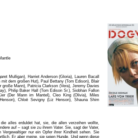
Mantle
et Mulligan), Harriet Anderson (Gloria), Lauren Bacall
 mit dem großen Hut), Paul Bettany (Tom Edison), Blair
 große Mann), Patricia Clarkson (Vera), Jeremy Davies
y), Philip Baker Hall (Tom Edison Sr.), Siobhan Fallon
ier (Der Mann im Mantel), Cleo King (Olivia), Miles
. Henson), Chloë Sevigny (Liz Henson), Shauna Shim
die alles erduldet hat, sie, die allen verzeihen wollte,
dere auf – sagt sie zu ihrem Vater. Sie, sagt der Vater,
Vergewaltiger nur ein Opfer ihrer Kindheit sehen. Sie
rtlich. Er aber meine, sie seien Hunde. Und wenn diese