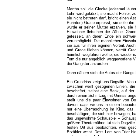
Martha soll die Glocke jedesmal läut
Lohn wird gekürzt, sie macht Fehler, ze
sie nicht betreten darf, bricht einen 
Purinton) Grace erpresst, sie solle ihn
würde er seiner Mutter erzählen, sie 
Einwohner fletschen die Zähne. Grace
gefesselt, an deren Ende ein schwere
verunmöglicht. Die männlichen Einwohn
sie aus für ihren eigenen Vorteil. Auc
und Grace fliehen können, verrät Gra
heimlich wegfahren wollte, sie wieder 
Tom die nur angeblich weggeworfene Vi
die Gangster anzurufen.
Dann nähern sich die Autos der Gangste
Ein Grundriss zeigt uns Dogville. Von
zwischen weiß gezogenen Linien, die
beschriftet, selbst eine Bank, auf der
durch einen Schriftzug mit Umriss ang
stellt uns die paar Einwohner von Do
davon, dass wir uns in einem bebauten 
nur eine Überraschung im Kino, das 
beschäftigen, die sich hier bewegen, 
das ungewohnte Schauspiel – Schauspi
größere Theaterbühne tut sich Dogville
festen Ort aus beobachten, was ge
Erzähler weist. Dass Lars von Trier hie