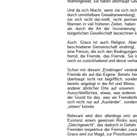
Waffengewalt, sie haben überhaupt Gew
Und da sich Macht, wenn sie sich nicht
durch unmittelbare Gewaltanwendung), al
sie sich nicht dar-stellt, nicht perm
Mannen in viel früheren Zeiten, habe
als durch die Art der Inszenierun
bürgerlichen Gesellschaft bezeichnen k
Auch. Grace ist auch Religion. Aber
beschriebene Gemeinschaft eindringt, 
eine Person, die sich den Bedingungen, 
fremd, die Fremde, das Fremde. Sie i
noch so zurückhaltend und devot verhalt
Schon mit diesem „Eindringen“ verände
Fremde als auf das Eigene. Bereits hie
überhaupt nicht nur begrifflich, sond
bereits angelegt in der Art und Weise
anderer ähnlicher Orte auf unserem P
Ausschließliches, etwas, was anderes u
der Grund für das, was wir Fremdenfe
sich nicht nur auf „Ausländer“, sonder
„stören“ könnte.
Relevant wird dies allerdings erst
Existenz einem gewissen Risiko ausge
„Gleichgewicht“, das dadurch in Gefahr
Fremden respektive der Fremden zusät
Grace wird zur Magd, zur Prostituierten,