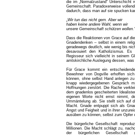
die im „Normalzustand“ Unterschicht r
Gemeinschaft. Paradoxerweise vollend
dadurch, dass man auf sie spucken kan
„Wir tun das nicht gern. Aber wir
haben keine andere Wahl, wenn wir
unsere Gemeinschaft schützen wollen.
Dass die Reaktionen von Grace auf die
Gnadendenken – selbst in einem religi
geradewegs deutlich, wie wenig bis nich
desavouiert den Katholizismus. E
Regisseur sich vielleicht in seinem Gl
amtskirchliche Auslegung dessen, was
Für Grace kommt ein entscheidender
Bewohner von Dogville erhoffen sich
können, ohne selbst Hand anlegen z
knapp wiedergegebenen Gespräch mit
Hoffnungen zerstört. Die Rache verklei
dem gnadenlos gescheiterten Idealiste
eigenen Worte nicht ernst nimmt, den
Ummäntelung ab. Sie stellt sich auf d
Macht. Gnade entpuppt sich als Gnade
Angst und Feigheit und in ihrer unzure
ausüben zu können, selbst zum Opfer 
Die bürgerliche Gesellschaft reproduz
Millionen. Die Macht schlägt zu, nachd
der bürgerlichen Gesellschaft