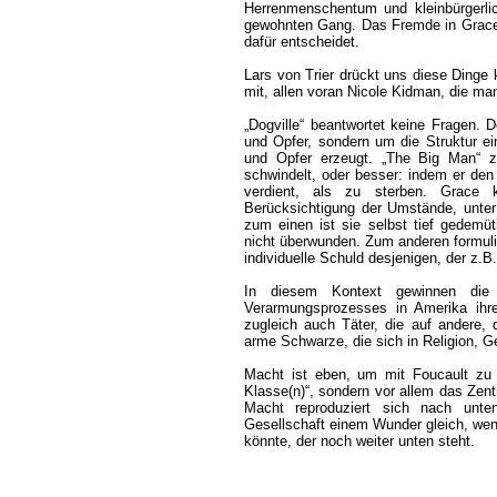
Herrenmenschentum und kleinbürgerlich
gewohnten Gang. Das Fremde in Grace 
dafür entscheidet.
Lars von Trier drückt uns diese Dinge 
mit, allen voran Nicole Kidman, die m
„Dogville“ beantwortet keine Fragen. 
und Opfer, sondern um die Struktur ei
und Opfer erzeugt. „The Big Man“ z
schwindelt, oder besser: indem er den 
verdient, als zu sterben. Grace k
Berücksichtigung der Umstände, unte
zum einen ist sie selbst tief gedemüt
nicht überwunden. Zum anderen formulie
individuelle Schuld desjenigen, der z.B
In diesem Kontext gewinnen die 
Verarmungsprozesses in Amerika ihre
zugleich auch Täter, die auf andere, 
arme Schwarze, die sich in Religion, Ge
Macht ist eben, um mit Foucault zu s
Klasse(n)“, sondern vor allem das Zent
Macht reproduziert sich nach unte
Gesellschaft einem Wunder gleich, wen
könnte, der noch weiter unten steht.