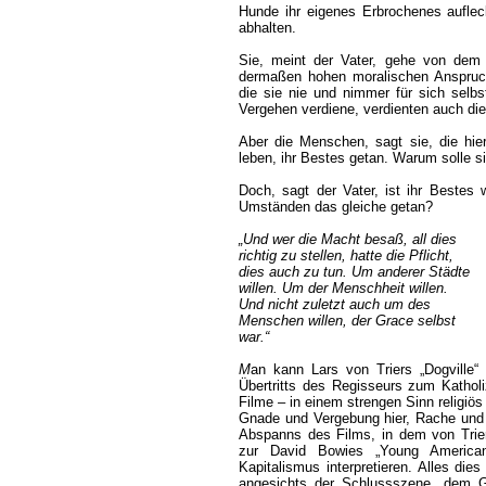
Hunde ihr eigenes Erbrochenes aufle
abhalten.
Sie, meint der Vater, gehe von dem V
dermaßen hohen moralischen Anspruch
die sie nie und nimmer für sich selbst
Vergehen verdiene, verdienten auch die 
Aber die Menschen, sagt sie, die hie
leben, ihr Bestes getan. Warum solle s
Doch, sagt der Vater, ist ihr Bestes 
Umständen das gleiche getan?
„Und wer die Macht besaß, all dies
richtig zu stellen, hatte die Pflicht,
dies auch zu tun. Um anderer Städte
willen. Um der Menschheit willen.
Und nicht zuletzt auch um des
Menschen willen, der Grace selbst
war.“
M
an kann Lars von Triers „Dogville“ 
Übertritts des Regisseurs zum Katho
Filme – in einem strengen Sinn religiös
Gnade und Vergebung hier, Rache und 
Abspanns des Films, in dem von Trier
zur David Bowies „Young Americans
Kapitalismus interpretieren. Alles die
angesichts der Schlussszene, dem 