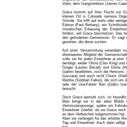
Vater, dem Gangsterboss (James Caan)
Grace kommt auf ihrer Flucht vor Gan
kleinen Ort in Colorado namens Dogvi
Gründe. Sie trifft auf mehr oder wenig
Edison (Paul Bettany), ein Schriftstell
moralischen Erbauung der Einwohner
fördern, will Grace beschützen. Das heiß
den geforderten Gemeinsinn. Er sagt 
gesehen, die diese suchen.
Auf einer Versammlung vereinbart m
ehrenwertes Mitglied der Gemeinschaf
solle sie für jeden Einwohner je eine 
benötigt: weder Olivia (Cleo King) und
Ginger (Lauren Bacall) und Gloria (H
Garten bearbeiten, noch die Hensons, 
Gazzara) und auch nicht Chuck (Stell
Martha (Siobhan Fallon), die sich um d
oder der Lkw-Fahrer Ben (Zeljko Ivan
besucht.
Doch Grace bemüht sich, ist freundlich
Man bringt sie in der alten Mühle u
Vermisstenanzeige, später ein Fahnd
Einwohner Zweifel, ob sie Grace noch 
an dem Verbrechen teilgenommen hat, we
Aber sie verlangen für das erhöhte Ris
Tag und Einwohner. Auch darin willig
hat.