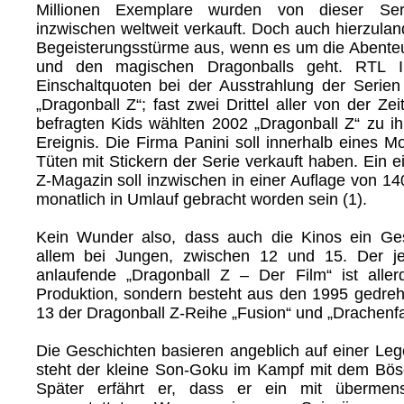
Millionen Exemplare wurden von dieser Se
inzwischen weltweit verkauft. Doch auch hierzula
Begeisterungsstürme aus, wenn es um die Abent
und den magischen Dragonballs geht. RTL II
Einschaltquoten bei der Ausstrahlung der Serien
„Dragonball Z“; fast zwei Drittel aller von der Zei
befragten Kids wählten 2002 „Dragonball Z“ zu ih
Ereignis. Die Firma Panini soll innerhalb eines M
Tüten mit Stickern der Serie verkauft haben. Ein 
Z-Magazin soll inzwischen in einer Auflage von 1
monatlich in Umlauf gebracht worden sein (1).
Kein Wunder also, dass auch die Kinos ein Ges
allem bei Jungen, zwischen 12 und 15. Der je
anlaufende „Dragonball Z – Der Film“ ist alle
Produktion, sondern besteht aus den 1995 gedreh
13 der Dragonball Z-Reihe „Fusion“ und „Drachenfa
Die Geschichten basieren angeblich auf einer Le
steht der kleine Son-Goku im Kampf mit dem Bö
Später erfährt er, dass er ein mit übermens