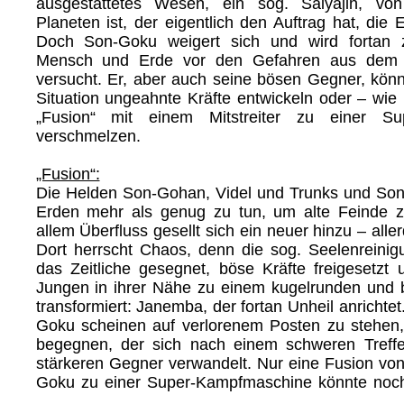
ausgestattetes Wesen, ein sog. Saiyajin, vo
Planeten ist, der eigentlich den Auftrag hat, die 
Doch Son-Goku weigert sich und wird fortan 
Mensch und Erde vor den Gefahren aus dem 
versucht. Er, aber auch seine bösen Gegner, kön
Situation ungeahnte Kräfte entwickeln oder – wie
„Fusion“ mit einem Mitstreiter zu einer Sup
verschmelzen.
„Fusion“:
Die Helden Son-Gohan, Videl und Trunks und So
Erden mehr als genug zu tun, um alte Feinde 
allem Überfluss gesellt sich ein neuer hinzu – alle
Dort herrscht Chaos, denn die sog. Seelenreini
das Zeitliche gesegnet, böse Kräfte freigesetzt 
Jungen in ihrer Nähe zu einem kugelrunden und
transformiert: Janemba, der fortan Unheil anrichte
Goku scheinen auf verlorenem Posten zu stehen
begegnen, der sich nach einem schweren Treff
stärkeren Gegner verwandelt. Nur eine Fusion vo
Goku zu einer Super-Kampfmaschine könnte noch
...