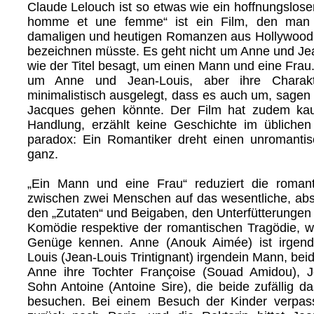
Claude Lelouch ist so etwas wie ein hoffnungslose
homme et une femme“ ist ein Film, den man 
damaligen und heutigen Romanzen aus Hollywood 
bezeichnen müsste. Es geht nicht um Anne und Je
wie der Titel besagt, um einen Mann und eine Frau.
um Anne und Jean-Louis, aber ihre Charakt
minimalistisch ausgelegt, dass es auch um, sagen 
Jacques gehen könnte. Der Film hat zudem ka
Handlung, erzählt keine Geschichte im üblichen
paradox: Ein Romantiker dreht einen unromantis
ganz.
„Ein Mann und eine Frau“ reduziert die roman
zwischen zwei Menschen auf das wesentliche, abstr
den „Zutaten“ und Beigaben, den Unterfütterungen
Komödie respektive der romantischen Tragödie, wie
Genüge kennen. Anne (Anouk Aimée) ist irgend
Louis (Jean-Louis Trintignant) irgendein Mann, bei
Anne ihre Tochter Françoise (Souad Amidou), J
Sohn Antoine (Antoine Sire), die beide zufällig da
besuchen. Bei einem Besuch der Kinder verpa