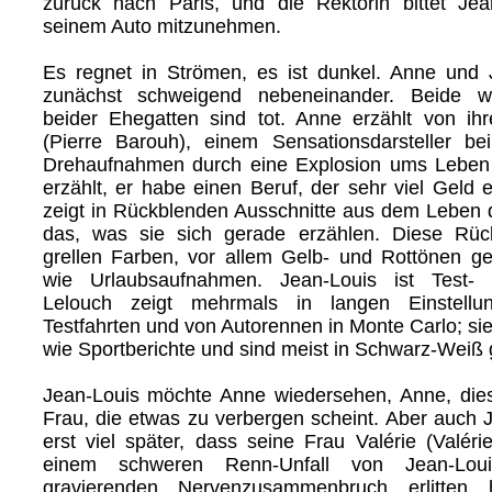
zurück nach Paris, und die Rektorin bittet Jea
seinem Auto mitzunehmen.
Es regnet in Strömen, es ist dunkel. Anne und 
zunächst schweigend nebeneinander. Beide wa
beider Ehegatten sind tot. Anne erzählt von ih
(Pierre Barouh), einem Sensationsdarsteller be
Drehaufnahmen durch eine Explosion ums Leben
erzählt, er habe einen Beruf, der sehr viel Geld 
zeigt in Rückblenden Ausschnitte aus dem Leben 
das, was sie sich gerade erzählen. Diese Rüc
grellen Farben, vor allem Gelb- und Rottönen g
wie Urlaubsaufnahmen. Jean-Louis ist Test- 
Lelouch zeigt mehrmals in langen Einstellu
Testfahrten und von Autorennen in Monte Carlo; si
wie Sportberichte und sind meist in Schwarz-Weiß 
Jean-Louis möchte Anne wiedersehen, Anne, dies
Frau, die etwas zu verbergen scheint. Aber auch J
erst viel später, dass seine Frau Valérie (Valér
einem schweren Renn-Unfall von Jean-Loui
gravierenden Nervenzusammenbruch erlitten 