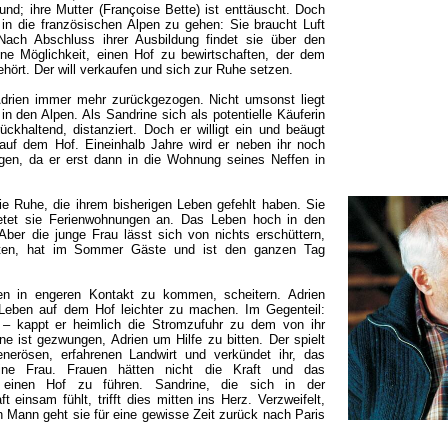
und; ihre Mutter (Françoise Bette) ist enttäuscht. Doch
 in die französischen Alpen zu gehen: Sie braucht Luft
h Abschluss ihrer Ausbildung findet sie über den
ne Möglichkeit, einen Hof zu bewirtschaften, der dem
ehört. Der will verkaufen und sich zur Ruhe setzen.
drien immer mehr zurückgezogen. Nicht umsonst liegt
n den Alpen. Als Sandrine sich als potentielle Käuferin
rückhaltend, distanziert. Doch er willigt ein und beäugt
 auf dem Hof. Eineinhalb Jahre wird er neben ihr noch
gen, da er erst dann in die Wohnung seines Neffen in
e Ruhe, die ihrem bisherigen Leben gefehlt haben. Sie
ietet sie Ferienwohnungen an. Das Leben hoch in den
 Aber die junge Frau lässt sich von nichts erschüttern,
isten, hat im Sommer Gäste und ist den ganzen Tag
ien in engeren Kontakt zu kommen, scheitern. Adrien
Leben auf dem Hof leichter zu machen. Im Gegenteil:
r – kappt er heimlich die Stromzufuhr zu dem von ihr
e ist gezwungen, Adrien um Hilfe zu bitten. Der spielt
enerösen, erfahrenen Landwirt und verkündet ihr, das
eine Frau. Frauen hätten nicht die Kraft und das
 einen Hof zu führen. Sandrine, die sich in der
t einsam fühlt, trifft dies mitten ins Herz. Verzweifelt,
en Mann geht sie für eine gewisse Zeit zurück nach Paris