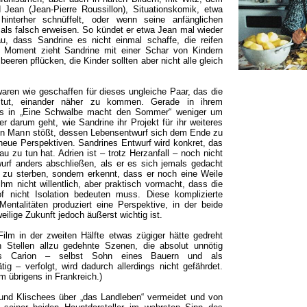
Jean (Jean-Pierre Roussillon), Situationskomik, etwa
interher schnüffelt, oder wenn seine anfänglichen
 als falsch erweisen. So kündet er etwa Jean mal wieder
u, dass Sandrine es nicht einmal schaffe, die reifen
 Moment zieht Sandrine mit einer Schar von Kindern
beeren pflücken, die Kinder sollten aber nicht alle gleich
waren wie geschaffen für dieses ungleiche Paar, das die
 tut, einander näher zu kommen. Gerade in ihrem
es in „Eine Schwalbe macht den Sommer“ weniger um
r darum geht, wie Sandrine ihr Projekt für ihr weiteres
inen Mann stößt, dessen Lebensentwurf sich dem Ende zu
neue Perspektiven. Sandrines Entwurf wird konkret, das
au zu tun hat. Adrien ist – trotz Herzanfall – noch nicht
rf anders abschließen, als er es sich jemals gedacht
um zu sterben, sondern erkennt, dass er noch eine Weile
ihm nicht willentlich, aber praktisch vormacht, dass die
nicht Isolation bedeuten muss. Diese komplizierte
Mentalitäten produziert eine Perspektive, in der beide
weilige Zukunft jedoch äußerst wichtig ist.
ilm in der zweiten Hälfte etwas zügiger hätte gedreht
 Stellen allzu gedehnte Szenen, die absolut unnötig
as Carion – selbst Sohn eines Bauern und als
tig – verfolgt, wird dadurch allerdings nicht gefährdet.
m übrigens in Frankreich.)
s und Klischees über „das Landleben“ vermeidet und von