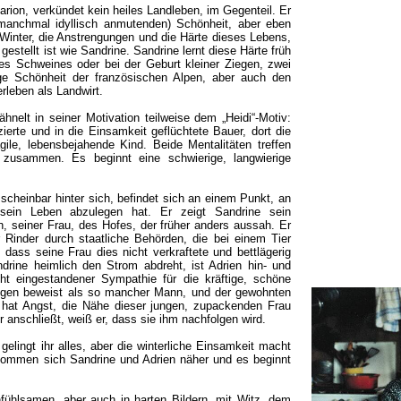
Carion, verkündet kein heiles Landleben, im Gegenteil. Er
 (manchmal idyllisch anmutenden) Schönheit, aber eben
 Winter, die Anstrengungen und die Härte dieses Lebens,
gestellt ist wie Sandrine. Sandrine lernt diese Härte früh
es Schweines oder bei der Geburt kleiner Ziegen, zwei
ige Schönheit der französischen Alpen, aber auch den
leben als Landwirt.
elt in seiner Motivation teilweise dem „Heidi“-Motiv:
nzierte und in die Einsamkeit geflüchtete Bauer, dort die
gile, lebensbejahende Kind. Beide Mentalitäten treffen
n zusammen. Es beginnt eine schwierige, langwierige
scheinbar hinter sich, befindet sich an einem Punkt, an
sein Leben abzulegen hat. Er zeigt Sandrine sein
n, seiner Frau, des Hofes, der früher anders aussah. Er
r Rinder durch staatliche Behörden, die bei einem Tier
 dass seine Frau dies nicht verkraftete und bettlägerig
ndrine heimlich den Strom abdreht, ist Adrien hin- und
ht eingestandener Sympathie für die kräftige, schöne
ögen beweist als so mancher Mann, und der gewohnten
n hat Angst, die Nähe dieser jungen, zupackenden Frau
r anschließt, weiß er, dass sie ihm nachfolgen wird.
lingt ihr alles, aber die winterliche Einsamkeit macht
s kommen sich Sandrine und Adrien näher und es beginnt
nfühlsamen, aber auch in harten Bildern, mit Witz, dem