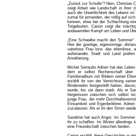
„Zurück zur Scholle“? Nein, Christian 
zeigt Arbeit wie Landschaft in ihrer
auch die Unwirtlichkeit des Lebens im
zumal für jemanden, der völlig auf sich 
kennen, etwa bei der Schlachtung ein
Totgeburten. Carion zeigt die mächt
andauernden Kampf um Leben und Über
„Eine Schwalbe macht den Sommer“ ähn
Hier der grantige, eigensinnige, dista
vaterlose Frau bzw. das elternlose, a
aufeinander, Stadt und Land pralle
Annäherung.
Michel Serraults Adrien hat das Leben 
dem er selbst Rechenschaft über 
Familienalbum mit Bildern seiner Elter
erzählt ihr von der Vernichtung seine
Rinderwahn festgestellt hatten, davon,
wurde, bis sie dann starb. Als er Sa
hergerissen zwischen sich selbst nic
junge Frau, die mehr Durchhalteverm
Einsamkeit und Eigenbrötlerei. Adrie
zuzulassen. Als er ihr den Strom wiede
Sandrine hat auch Angst. Im Sommer ge
ihr zu schaffen. Im Winter allerding
eine Freundschaft zwischen beiden.
Carion erzählt diese Geschichte in ei