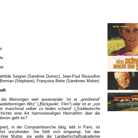
us
le
et
athilde Seigner (Sandrine Dumez), Jean-Paul Roussillon
c Berman (Stéphane), Françoise Bette (Sandrines Mutter)
aft
 die Meinungen weit auseinander. Ist er „anrührend“
„widerborstigen Witz“ („Blickpunkt: Film“) oder ist er „von
 er manchmal selber zu leiden scheint“ („Süddeutsche
hichte eine Art harmonieseligen Heimatfilm über die
 Worum geht es?
ner), in der Computerbranche tätig, lebt in Paris, ist
hst unzufrieden. Sie fühlt sich eingeengt, hat das
ihrer Mutter, sie wolle die Landwirtschaftsakademie