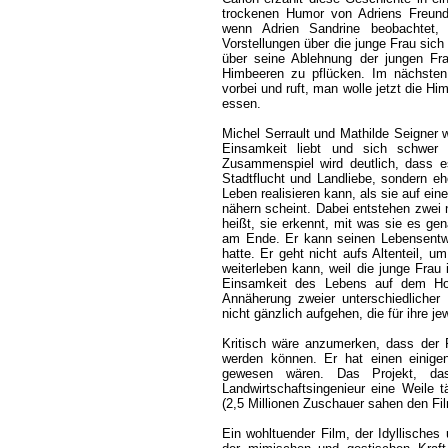
trockenen Humor von Adriens Freund 
wenn Adrien Sandrine beobachtet, h
Vorstellungen über die junge Frau sich
über seine Ablehnung der jungen Fra
Himbeeren zu pflücken. Im nächsten
vorbei und ruft, man wolle jetzt die Him
essen.
Michel Serrault und Mathilde Seigner 
Einsamkeit liebt und sich schwer
Zusammenspiel wird deutlich, dass 
Stadtflucht und Landliebe, sondern ehe
Leben realisieren kann, als sie auf e
nähern scheint. Dabei entstehen zwei 
heißt, sie erkennt, mit was sie es gen
am Ende. Er kann seinen Lebensentwu
hatte. Er geht nicht aufs Altenteil, 
weiterleben kann, weil die junge Frau 
Einsamkeit des Lebens auf dem Hof 
Annäherung zweier unterschiedlicher 
nicht gänzlich aufgehen, die für ihre je
Kritisch wäre anzumerken, dass der F
werden können. Er hat einen einigen
gewesen wären. Das Projekt, d
Landwirtschaftsingenieur eine Weile tä
(2,5 Millionen Zuschauer sahen den Fil
Ein wohltuender Film, der Idyllische