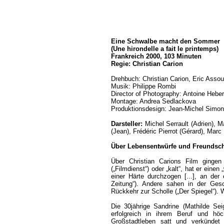
Eine Schwalbe macht den Sommer
(Une hirondelle a fait le printemps)
Frankreich 2000, 103 Minuten
Regie: Christian Carion
Drehbuch: Christian Carion, Eric Asso
Musik: Philippe Rombi
Director of Photography: Antoine Heber
Montage: Andrea Sedlackova
Produktionsdesign: Jean-Michel Simon
Darsteller:
Michel Serrault (Adrien), M
(Jean), Frédéric Pierrot (Gérard), Mar
Über Lebensentwürfe und Freundsch
Über Christian Carions Film gingen
(„Filmdienst“) oder „kalt“, hat er einen 
einer Härte durchzogen [...], an der
Zeitung“). Andere sahen in der Gesc
Rückkehr zur Scholle („Der Spiegel“).
Die 30jährige Sandrine (Mathilde Seig
erfolgreich in ihrem Beruf und höc
Großstadtleben satt und verkündet 