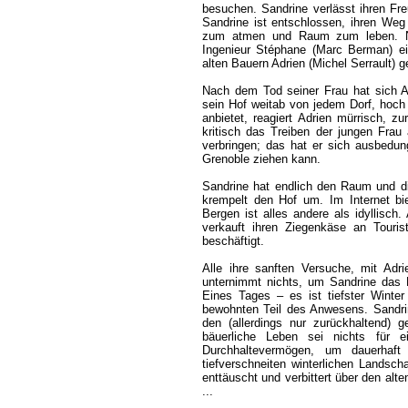
besuchen. Sandrine verlässt ihren Fre
Sandrine ist entschlossen, ihren Weg
zum atmen und Raum zum leben. Nac
Ingenieur Stéphane (Marc Berman) ei
alten Bauern Adrien (Michel Serrault) g
Nach dem Tod seiner Frau hat sich A
sein Hof weitab von jedem Dorf, hoch i
anbietet, reagiert Adrien mürrisch, zu
kritisch das Treiben der jungen Frau
verbringen; das hat er sich ausbedun
Grenoble ziehen kann.
Sandrine hat endlich den Raum und di
krempelt den Hof um. Im Internet b
Bergen ist alles andere als idyllisch.
verkauft ihren Ziegenkäse an Tour
beschäftigt.
Alle ihre sanften Versuche, mit Adr
unternimmt nichts, um Sandrine das 
Eines Tages – es ist tiefster Winte
bewohnten Teil des Anwesens. Sandrin
den (allerdings nur zurückhaltend) g
bäuerliche Leben sei nichts für 
Durchhaltevermögen, um dauerhaft
tiefverschneiten winterlichen Landschaf
enttäuscht und verbittert über den alt
...