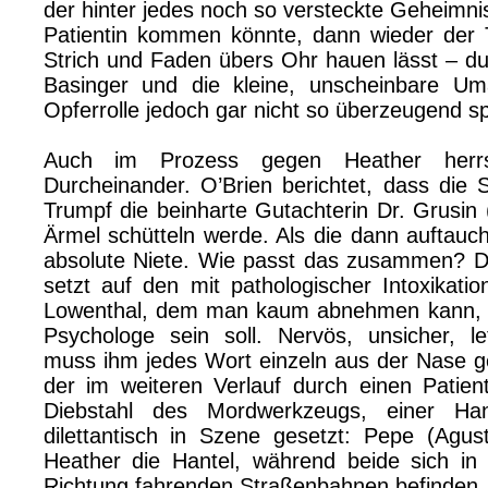
der hinter jedes noch so versteckte Geheimni
Patientin kommen könnte, dann wieder der T
Strich und Faden übers Ohr hauen lässt – d
Basinger und die kleine, unscheinbare Um
Opferrolle jedoch gar nicht so überzeugend spi
Auch im Prozess gegen Heather herrsc
Durcheinander. O’Brien berichtet, dass die S
Trumpf die beinharte Gutachterin Dr. Grusin
Ärmel schütteln werde. Als die dann auftaucht
absolute Niete. Wie passt das zusammen? Di
setzt auf den mit pathologischer Intoxikatio
Lowenthal, dem man kaum abnehmen kann, da
Psychologe sein soll. Nervös, unsicher, le
muss ihm jedes Wort einzeln aus der Nase 
der im weiteren Verlauf durch einen Patie
Diebstahl des Mordwerkzeugs, einer Han
dilettantisch in Szene gesetzt: Pepe (Agus
Heather die Hantel, während beide sich in 
Richtung fahrenden Straßenbahnen befinden.