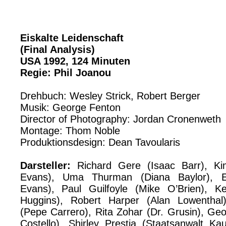
Eiskalte Leidenschaft
(Final Analysis)
USA 1992, 124 Minuten
Regie: Phil Joanou
Drehbuch: Wesley Strick, Robert Berger
Musik: George Fenton
Director of Photography: Jordan Cronenweth
Montage: Thom Noble
Produktionsdesign: Dean Tavoularis
Darsteller:
Richard Gere (Isaac Barr), Ki
Evans), Uma Thurman (Diana Baylor), E
Evans), Paul Guilfoyle (Mike O’Brien), Ke
Huggins), Robert Harper (Alan Lowenthal)
(Pepe Carrero), Rita Zohar (Dr. Grusin), Ge
Costello), Shirley Prestia (Staatsanwalt K