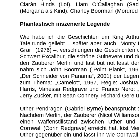
Ciarán Hinds (Lot), Liam O’Callaghan (Sad
(Morgana als Kind), Charley Boorman (Mordred 
Phantastisch inszenierte Legende
Wie habe ich die Geschichten um King Arthur
Tafelrunde geliebt – später aber auch „Monty
Grail“ (1976) –, verschlungen die Geschichten
Schwert Excalibur, die schöne Guinevere und de
den Zauberer Merlin und last but not least de
nahm sich John Boorman („Point Blank“, 196
„Der Schneider von Panama“, 2001) der Legen
zum Thema: „Camelot“, 1967, Regie: Joshua
Harris, Vanessa Redgrave und Franco Nero; „F
Jerry Zucker, mit Sean Connery, Richard Gere 
Uther Pendragon (Gabriel Byrne) beansprucht d
Nachdem Merlin, der Zauberer (Nicol Williamso
einen Waffenstillstand zwischen Uther und 
Cornwall (Corin Redgrave) erreicht hat, löst Me
Uther gegenüber ein und lässt ihn wie Cornwal