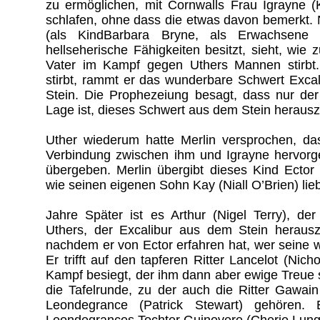
zu ermöglichen, mit Cornwalls Frau Igrayne 
schlafen, ohne dass die etwas davon bemerkt.
(als KindBarbara Bryne, als Erwachsene 
hellseherische Fähigkeiten besitzt, sieht, wie 
Vater im Kampf gegen Uthers Mannen stirbt.
stirbt, rammt er das wunderbare Schwert Excal
Stein. Die Prophezeiung besagt, dass nur de
Lage ist, dieses Schwert aus dem Stein heraus
Uther wiederum hatte Merlin versprochen, da
Verbindung zwischen ihm und Igrayne hervorg
übergeben. Merlin übergibt dieses Kind Ector (
wie seinen eigenen Sohn Kay (Niall O’Brien) lieb
Jahre Später ist es Arthur (Nigel Terry), d
Uthers, der Excalibur aus dem Stein herausz
nachdem er von Ector erfahren hat, wer seine wi
Er trifft auf den tapferen Ritter Lancelot (Nich
Kampf besiegt, der ihm dann aber ewige Treue s
die Tafelrunde, zu der auch die Ritter Gawa
Leondegrance (Patrick Stewart) gehören. E
Leondegrances Tochter Guinevere (Cherie Lunghi)