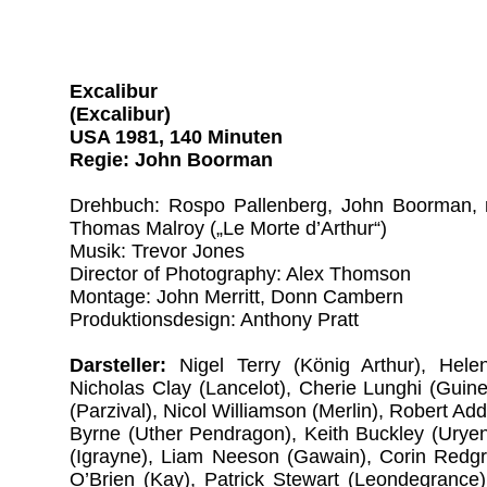
Excalibur
(Excalibur)
USA 1981, 140 Minuten
Regie: John Boorman
Drehbuch: Rospo Pallenberg, John Boorman,
Thomas Malroy („Le Morte d’Arthur“)
Musik: Trevor Jones
Director of Photography: Alex Thomson
Montage: John Merritt, Donn Cambern
Produktionsdesign: Anthony Pratt
Darsteller:
Nigel Terry (König Arthur), Hele
Nicholas Clay (Lancelot), Cherie Lunghi (Guine
(Parzival), Nicol Williamson (Merlin), Robert Ad
Byrne (Uther Pendragon), Keith Buckley (Urye
(Igrayne), Liam Neeson (Gawain), Corin Redgra
O’Brien (Kay), Patrick Stewart (Leondegrance),