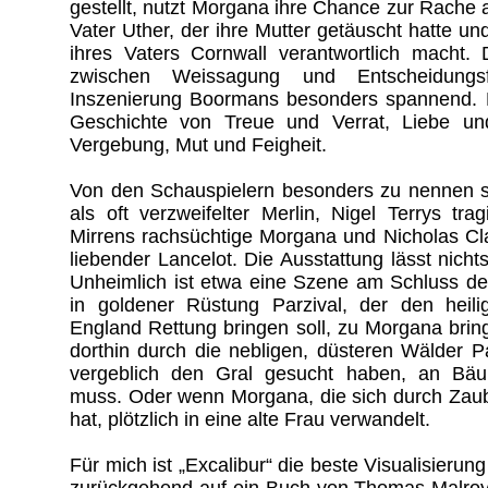
gestellt, nutzt Morgana ihre Chance zur Rache 
Vater Uther, der ihre Mutter getäuscht hatte un
ihres Vaters Cornwall verantwortlich macht.
zwischen Weissagung und Entscheidungsf
Inszenierung Boormans besonders spannend. N
Geschichte von Treue und Verrat, Liebe un
Vergebung, Mut und Feigheit.
Von den Schauspielern besonders zu nennen s
als oft verzweifelter Merlin, Nigel Terrys tra
Mirrens rachsüchtige Morgana und Nicholas Cl
liebender Lancelot. Die Ausstattung lässt nich
Unheimlich ist etwa eine Szene am Schluss de
in goldener Rüstung Parzival, der den heili
England Rettung bringen soll, zu Morgana bri
dorthin durch die nebligen, düsteren Wälder Par
vergeblich den Gral gesucht haben, an Bä
muss. Oder wenn Morgana, die sich durch Zaube
hat, plötzlich in eine alte Frau verwandelt.
Für mich ist „Excalibur“ die beste Visualisierun
zurückgehend auf ein Buch von Thomas Malroy 