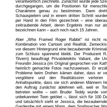
verantwortlich zeichnete. Zunächst wurde jede Sze
durchgegangen, um die Positionen für menschli
Charaktere genau zu bestimmen. Dann dre
Schauspielern und in einem dritten Schritt wurde
per Hand in den Film gezeichnet – eine übera
zeitraubende Arbeit, deren Ergebnis man nur al
bezeichnen kann – auch noch nach 15 Jahren.
Aber „Who Framed Roger Rabbit” ist nicht nu
Kombination von Cartoon und Realität. Zemeckis
vor diesem Hintergrund eine bezaubernde Kriminalg
zum Schluss spannend bleibt. Der Produzent R
Tilvern) beauftragt Privatdetektiv Valiant, die 
Freundin Jessica (im Original gesprochen von Kath
heimlich gemachte Fotos nachzuweisen. Er erzäh
Probleme beim Drehen kämen daher, dass er verl
vergöttere und den Realitätssinn verlore
Anhaltspunkte, dass sie sich anderen Männern hin
den Auftrag zunächst ablehnen will, weil er To
betreten wollte – sein Bruder Teddy wurde vo
unbekannten Toon getötet –, lässt sich für 100 Do
und tatsächlich sieht er Jessica, die bezaubernde
Garderobe mit einem Mann, dem Spaßmacher Ma