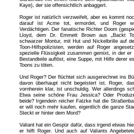
Kaye), der sie offensichtlich anbaggert.
Roger ist natürlich verzweifelt, aber es kommt no
darauf ist Acme tot, ermordet, und Roger w
Verdächtigen. Der fanatische Richter Doom (gespie
Lloyd, dem Dr. Emmett Brown aus „Backt To
schwarzer Montur, mit Hut und Nickelbrille auf d
Toon-Hilfspolizisten, werden auf Roger angeset
spezielle Flüssigkeit zusammen gemixt, in der er 
Bestandteile auflöst, eine Suppe, mit Hilfe derer es
Toons zu töten.
Und Roger? Der flüchtet sich ausgerechnet ins Bür
davon überhaupt nicht begeistert ist. Roger, das
vornherein klar, ist unschuldig. Wer allerdings sch
Etwa seine schöne Frau Jessica? Oder Produz
beide? Irgendein reicher Fatzke hat die Straßenba
er will noch mehr kaufen, eigentlich die ganze St
Steckt er hinter dem Mord?
Valiant hat ein Gespür dafür, dass irgend etwas hie
er hilft Roger. Und auch auf Valiants Angebete