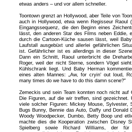
etwas anders – und vor allem schneller.
Toontown grenzt an Hollywood, aber Teile von Toon
auch in Hollywood, etwa wenn Regisseur Raoul (J
Eingangssequenz, die den Beginn eines Zeichent
lässt, den anderen Star des Films neben Eddie, 
durch die Cartoon-Küche sausen lässt, weil Ba
Laufstall ausgebüxt und allerlei gefährlichen Sit
ist. Gefährlicher ist es allerdings in dieser Szen
Dann ein Schnitt, Raoul unterbricht die Dreharbe
Roger, weil der nicht Sterne, sondern Vögel sieht
Kühlschrank liegt. Und Baby Herman kommentie
eines alten Mannes: „Aw, for cryin’ out loud, R
many times do we have to do this damn scene?”
Zemeckis und sein Team konnten noch nicht auf 
Die Figuren, auf die wir treffen, sind gezeichnet. 
viele solcher Figuren: Mickey Mouse, Sylvester,
Bugs Bunny, Bennie das Auto, Daffy und Donald 
Woody Woodpecker, Dumbo, Betty Boop und etli
machte dies die Kooperation zwischen Disney S
Spielberg sowie Richard Williams, der für