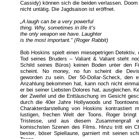
Cassidy) können sich die beiden verlassen. Doom a
nicht untätig. Die Jagdsaison ist eröffnet.
„A laugh can be a very powerful
thing. Why, sometimes in life it’s
the only weapon we have. Laughter
is the most important.” (Roger Rabbit)
Bob Hoskins spielt einen miesepetrigen Detektiv, 
Tod seines Bruders – Valiant & Valiant steht n
Schild seines Büros) keinen Boden unter den 
scheint. No money, no fun scheint die Devi
geworden zu sein. Der 50-Dollar-Scheck, den 
Anzahlung bekommen hat, kann noch nicht einmal
er bei seiner Liebsten Dolores hat, ausgleichen. 
der Zweifel und die Enttäuschung im Gesicht gesc
durch die 40er Jahre Hollywoods und Toontowns.
Charakterdarstellung von Hoskins kontrastiert m
lustigen, frechen Welt der Toons. Roger bringt
Tristesse, und aus diesem Zusammenprall e
komischsten Szenen des Films. Hinzu tritt ein Ch
bester, böser Spiellaune, garniert mit seinen sch