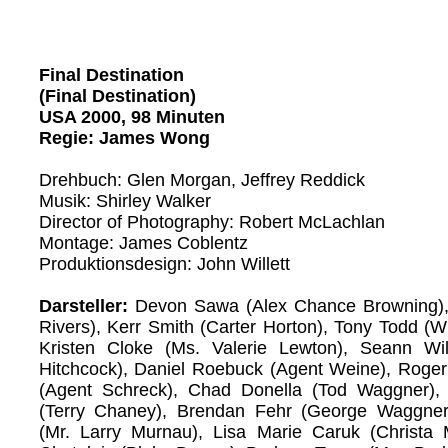
Final Destination
(Final Destination)
USA 2000, 98 Minuten
Regie: James Wong
Drehbuch: Glen Morgan, Jeffrey Reddick
Musik: Shirley Walker
Director of Photography: Robert McLachlan
Montage: James Coblentz
Produktionsdesign: John Willett
Darsteller:
Devon Sawa (Alex Chance Browning), A
Rivers), Kerr Smith (Carter Horton), Tony Todd (Wi
Kristen Cloke (Ms. Valerie Lewton), Seann Will
Hitchcock), Daniel Roebuck (Agent Weine), Roge
(Agent Schreck), Chad Donella (Tod Waggner)
(Terry Chaney), Brendan Fehr (George Waggner
(Mr. Larry Murnau), Lisa Marie Caruk (Christa M