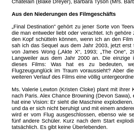
Chatelain (Blake Dreyer), Barbara Tyson (Mrs. Bar
Aus den Niederungen des Filmgeschäfts
„Final Destination” gehört zu jener Sorte von Teen
die man entweder liebt oder verachtet. Ich gehöre 
den Kopf schütteln können, wenn ich an den Film
sah ich das Sequel aus dem Jahr 2003, jetzt erst t
von James Wong („Akte X“, 1993; „The One“, 20
Langweiler aus dem Jahr 2000 an. Die einzige i
dieses Films: Was hat es zu bedeuten, w
Flugzeugunglück im Traum voraussieht? Aber dies
weiteren Verlauf des Films eine völlig untergeordne
Ms. Valerie Lewton (Kristen Cloke) plant mit ihrer
nach Paris. Alex Chance Browning (Devon Sawa), e
hat eine Vision: Er sieht die Maschine explodieren. 
und da er sich nicht beruhigt und mit einem anderen
wird er vom Flug ausgeschlossen, ebenso wie se
fünf andere Schüler. Kurz nach dem Start explod
tatsächlich. Es gibt keine Überlebenden.