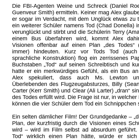
Die FBI-Agenten Weine und Schreck (Daniel Ro
Guenveur Smith) ermitteln. Keiner mag Alex glaube
er sogar im Verdacht, mit dem Unglück etwas zu 
ein weiterer Schüler namens Tod (Chad Donella) 
verunglückt und stirbt und die Schülerin Terry (A
einem Bus überfahren wird, kommt Alex dahin
Visionen offenbar auf einen Plan „des Todes“
immer) hindeuten. Kurz vor Tods Tod (auch 
sprachliche Konstruktion) flog ein zerrissenes Pa
Buchstaben „Tod“ auf seinen Schreibtisch und ku
hatte er ein merkwürdiges Gefühl, als ein Bus an
Alex spekuliert, dass auch Ms. Lewton u
Überlebenden des Flugzeugabsturzes, Billy (Sean
Carter (Kerr Smith) und Clear (Ali Larter) „dran“ si
des Todes erfüllt wird. Die Frage ist nur, in welche
können die vier Schüler dem Tod ein Schnippchen
Ein selten dämlicher Film! Der Grundgedanke – „d
Plan, der kurzfristig durch die Visionen eines Sch
wird – wird im Film selbst ad absurdum geführt
Tod“ wirklich einen Plan hätte, würde er sic