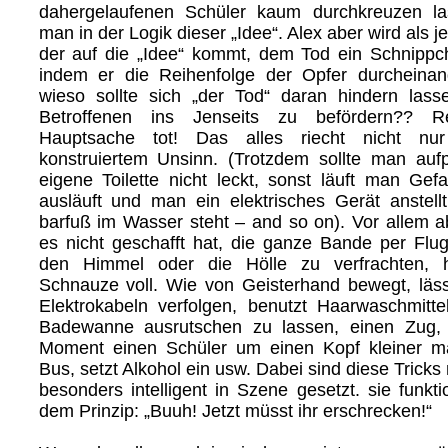
dahergelaufenen Schüler kaum durchkreuzen la
man in der Logik dieser „Idee“. Alex aber wird als j
der auf die „Idee“ kommt, dem Tod ein Schnippc
indem er die Reihenfolge der Opfer durcheinan
wieso sollte sich „der Tod“ daran hindern lasse
Betroffenen ins Jenseits zu befördern?? Re
Hauptsache tot! Das alles riecht nicht nu
konstruiertem Unsinn. (Trotzdem sollte man auf
eigene Toilette nicht leckt, sonst läuft man Ge
ausläuft und man ein elektrisches Gerät anstellt
barfuß im Wasser steht – and so on). Vor allem a
es nicht geschafft hat, die ganze Bande per Flu
den Himmel oder die Hölle zu verfrachten, h
Schnauze voll. Wie von Geisterhand bewegt, läss
Elektrokabeln verfolgen, benutzt Haarwaschmitte
Badewanne ausrutschen zu lassen, einen Zug, 
Moment einen Schüler um einen Kopf kleiner ma
Bus, setzt Alkohol ein usw. Dabei sind diese Tricks
besonders intelligent in Szene gesetzt. sie funkti
dem Prinzip: „Buuh! Jetzt müsst ihr erschrecken!“