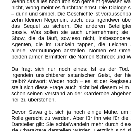
Wenn das alles noch ironisch gemeint gewesen wär
nicht, Wong meint es furchtbar ernst. Die Dialoge 
– dünn und simpel. Die Geschichte ist voraussehba
zehn kleinen Negerlein, auch, das irgendwer üb
das Sequel zu sichern. Die anderen Beteiligte
passiv. Was sollen sie auch unternehmen; sie 
Show, die da läuft, sowieso nicht, insbesondere
Agenten, die im Dunkeln tappen, die Leichen
allerlei Vermutungen anstellen. Nomen est Om
beiden armen Ermittlern die Namen Schreck und W
Da fragt sich nur noch eines: Ist es der Tod,
irgendein unsichtbarer satanischer Geist, der h
treibt? Antwort: Weder noch – es ist der Regisseur
stellt sich diese Frage auch nicht bei diesem Fi
schon seinen Verstand an der Garderobe abgeben
heil zu überstehen.
Devon Sawa gibt sich ja noch einige Mühe, um s
Rolle gerecht zu werden. Aber für ihn wie für die
Darsteller gilt: Sie schlafwandeln mehr durch dies
sie Charaktere darstellen würden. Letztlich sind 