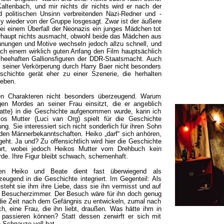
altenbach, und mir nichts dir nichts wird er nach der
politischen Unsinn verbreitenden Nazi-Redner und -
 wieder von der Gruppe losgesagt. Zwar ist der äußere
bei einem Überfall der Neonazis ein junges Mädchen tot
erhaupt nichts ausmacht, obwohl beide das Mädchen aus
nnungen und Motive wechseln jedoch allzu schnell, und
ch einem wirklich guten Anfang den Film hauptsächlich
scheehaften Gallionsfiguren der DDR-Staatsmacht. Auch
n seiner Verkörperung durch Harry Baer nicht besonders
chichte gerät eher zu einer Szenerie, die herhalten
geben.
ren Charakteren nicht besonders überzeugend. Warum
gen Mordes an seiner Frau einsitzt, die er angeblich
 hatte) in die Geschichte aufgenommen wurde, kann ich
os Mutter (Luci van Org) spielt für die Geschichte
g. Sie interessiert sich nicht sonderlich für ihren Sohn
den Männerbekanntschaften. Heiko „darf“ sich anhören,
geht. Ja und? Zu offensichtlich wird hier die Geschichte
hrt, wobei jedoch Heikos Mutter vom Drehbuch kein
de. Ihre Figur bleibt schwach, schemenhaft.
hen Heiko und Beate dient fast überwiegend als
eugend in die Geschichte integriert. Im Gegenteil: Als
teht sie ihm ihre Liebe, dass sie ihn vermisst und auf
as Besucherzimmer. Der Besuch wäre für ihn doch genug
die Zeit nach dem Gefängnis zu entwickeln, zumal nach
, eine Frau, die ihn liebt, draußen. Was hätte ihm in
 passieren können? Statt dessen zerwirft er sich mit
 Schnauze voll hat.