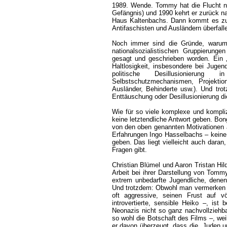
1989. Wende. Tommy hat die Flucht na
Gefängnis) und 1990 kehrt er zurück na
Haus Kaltenbachs. Dann kommt es zu 
Antifaschisten und Ausländern überfalle
Noch immer sind die Gründe, warum
nationalsozialistischen Gruppierunge
gesagt und geschrieben worden. Ein 
Haltlosigkeit, insbesondere bei Juge
politische Desillusionierung
Selbstschutzmechanismen, Projekti
Ausländer, Behinderte usw.). Und trot
Enttäuschung oder Desillusionierung d
Wie für so viele komplexe und kompli
keine letztendliche Antwort geben. Bong
von den oben genannten Motivationen a
Erfahrungen Ingo Hasselbachs – keine 
geben. Das liegt vielleicht auch daran
Fragen gibt.
Christian Blümel und Aaron Tristan Hi
Arbeit bei ihrer Darstellung von Tomm
extrem unbedarfte Jugendliche, denen 
Und trotzdem: Obwohl man vermerken ka
oft aggressive, seinen Frust auf vö
introvertierte, sensible Heiko –, ist
Neonazis nicht so ganz nachvollziehb
so wohl die Botschaft des Films –, weil
er davon überzeugt, dass die „Juden u