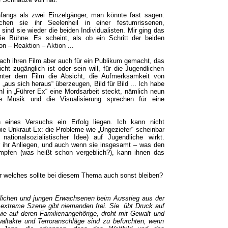
angs als zwei Einzelgänger, man könnte fast sagen:
uchen sie ihr Seelenheil in einer festumrissenen,
sind sie wieder die beiden Individualisten. Mir ging das
die Bühne. Es scheint, als ob ein Schritt der beiden
on – Reaktion – Aktion ...
ach ihren Film aber auch für ein Publikum gemacht, das
icht zugänglich ist oder sein will, für die Jugendlichen
 hinter dem Film die Absicht, die Aufmerksamkeit von
„aus sich heraus“ überzeugen, Bild für Bild ... Ich habe
l in „Führer Ex“ eine Mordsarbeit steckt, nämlich neun
ie Musik und die Visualisierung sprechen für eine
 eines Versuchs ein Erfolg liegen. Ich kann nicht
 wie Unkraut-Ex: die Probleme wie „Ungeziefer“ scheinbar
nationalsozialistischer Idee) auf Jugendliche wirkt.
 ihr Anliegen, und auch wenn sie insgesamt – was den
 kämpfen (was heißt schon vergeblich?), kann ihnen das
er welches sollte bei diesem Thema auch sonst bleiben?
ndlichen und jungen Erwachsenen beim Ausstieg aus der
tsextreme Szene gibt niemanden frei. Sie übt Druck auf
ie auf deren Familienangehörige, droht mit Gewalt und
altakte und Terroranschläge sind zu befürchten, wenn