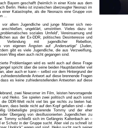
ch Bayern geschafft (heimlich in einer Kiste aus dem
ch Berlin. Heiko ist inzwischen überzeugter Neonazi im
einer Katastrophe, als die Neonazis eine Gruppe von
n ...
 vor allem Jugendliche und junge Männer sich neo-
n anschließen, ungeklärt, umstritten. Vieles dazu ist
„problematisches soziales Umfeld“, Vereinsamung und
ndlichen aus der Ex-DDR, politisches Desinteresse und
 in Verbindung mit jugendlicher Rebellion,
on von eigenen Ängsten auf „Andersartige“ (Juden,
zdem gibt es viele Jugendliche, die aus Verzweiflung,
iesen Weg eben auch nicht gegangen sind.
zierte Problemlagen wird es wohl auch auf diese Frage
engel spricht über die seine beiden Hauptdarsteller viel
n, aber auch er kann – selbst vor dem Hintergrund der
zufriedenstellende Antwort auf diese brennende Fragen
, dass es keine zufriedenstellenden Antworten auf diese
ldebrand, zwei Newcomer im Film, leisten hervorragende
y und Heiko. Sie spielen zwei politisch und auch sonst
die DDR-Welt nicht viel bis gar nichts zu bieten hat.
nn, dass beide nicht auf den Kopf gefallen sind – der
llig Unbeteiligte projizierende Tommy und der eher
 beider Übergang von desillusionierten Jugendlichen zu
ar. Tommy schließt sich im Gefängnis Kaltenbach an –
 er Schutz in der Gruppe sucht. Aber viel zu schnell ist
nser Unglück“ waren und sind. Heiko sucht nach seiner