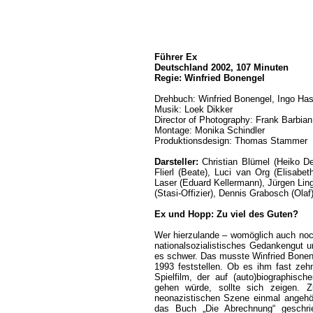
Führer Ex
Deutschland 2002, 107 Minuten
Regie: Winfried Bonengel
Drehbuch: Winfried Bonengel, Ingo Ha
Musik: Loek Dikker
Director of Photography: Frank Barbian
Montage: Monika Schindler
Produktionsdesign: Thomas Stammer
Darsteller:
Christian Blümel (Heiko De
Flierl (Beate), Luci van Org (Elisabe
Laser (Eduard Kellermann), Jürgen Lin
(Stasi-Offizier), Dennis Grabosch (Ola
Ex und Hopp: Zu viel des Guten?
Wer hierzulande – womöglich auch no
nationalsozialistisches Gedankengut u
es schwer. Das musste Winfried Boneng
1993 feststellen. Ob es ihm fast ze
Spielfilm, der auf (auto)biographis
gehen würde, sollte sich zeigen. 
neonazistischen Szene einmal angehö
das Buch „Die Abrechnung“ geschr