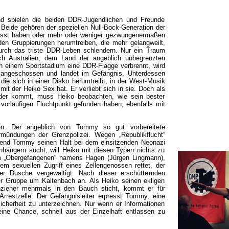
nd spielen die beiden DDR-Jugendlichen und Freunde
Beide gehören der speziellen Null-Bock-Generation der
asst haben oder mehr oder weniger gezwungenermaßen
den Gruppierungen herumtreiben, die mehr gelangweilt,
durch das triste DDR-Leben schlendern. Nur ein Traum
ch Australien, dem Land der angeblich unbegrenzten
n einem Sportstadium eine DDR-Flagge verbrennt, wird
ht angeschossen und landet im Gefängnis. Unterdessen
, die sich in einer Disko herumtreibt, in der West-Musik
 mit der Heiko Sex hat. Er verliebt sich in sie. Doch als
der kommt, muss Heiko beobachten, wie sein bester
vorläufigen Fluchtpunkt gefunden haben, ebenfalls mit
n. Der angeblich von Tommy so gut vorbereitete
mündungen der Grenzpolizei. Wegen „Republikflucht“
rend Tommy seinen Halt bei dem einsitzenden Neonazi
nhängern sucht, will Heiko mit diesen Typen nichts zu
em „Obergefangenen“ namens Hagen (Jürgen Lingmann),
dem sexuellen Zugriff eines Zellengenossen rettet, der
er Dusche vergewaltigt. Nach dieser erschütternden
er Gruppe um Kaltenbach an. Als Heiko seinen ekligen
zieher mehrmals in den Bauch sticht, kommt er für
Arrestzelle. Der Gefängnisleiter erpresst Tommy, eine
sicherheit zu unterzeichnen. Nur wenn er Informationen
eine Chance, schnell aus der Einzelhaft entlassen zu