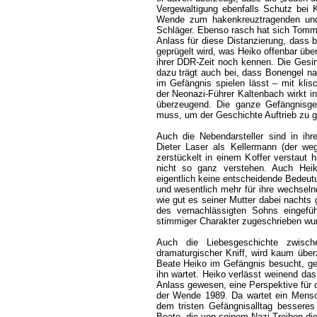
Vergewaltigung ebenfalls Schutz bei K
Wende zum hakenkreuztragenden und 
Schläger. Ebenso rasch hat sich Tommy
Anlass für diese Distanzierung, dass 
geprügelt wird, was Heiko offenbar üb
ihrer DDR-Zeit noch kennen. Die Gesi
dazu trägt auch bei, dass Bonengel na
im Gefängnis spielen lässt – mit kli
der Neonazi-Führer Kaltenbach wirkt i
überzeugend. Die ganze Gefängnisges
muss, um der Geschichte Auftrieb zu 
Auch die Nebendarsteller sind in ih
Dieter Laser als Kellermann (der we
zerstückelt in einem Koffer verstaut
nicht so ganz verstehen. Auch Heik
eigentlich keine entscheidende Bedeutun
und wesentlich mehr für ihre wechseln
wie gut es seiner Mutter dabei nachts 
des vernachlässigten Sohns eingefü
stimmiger Charakter zugeschrieben wur
Auch die Liebesgeschichte zwisc
dramaturgischer Kniff, wird kaum überz
Beate Heiko im Gefängnis besucht, ges
ihn wartet. Heiko verlässt weinend d
Anlass gewesen, eine Perspektive für 
der Wende 1989. Da wartet ein Mensch
dem tristen Gefängnisalltag besseres
Beate, die von seinem Nazi-Treiben die