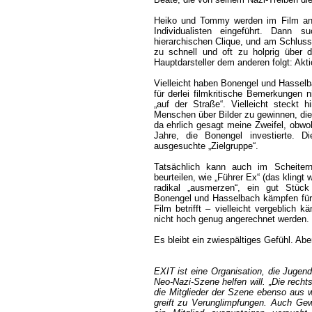
Heiko und Tommy werden im Film anf
Individualisten eingeführt. Dann s
hierarchischen Clique, und am Schluss 
zu schnell und oft zu holprig über 
Hauptdarsteller dem anderen folgt: Akti
Vielleicht haben Bonengel und Hasselb
für derlei filmkritische Bemerkungen n
„auf der Straße“. Vielleicht steckt
Menschen über Bilder zu gewinnen, die 
da ehrlich gesagt meine Zweifel, obwoh
Jahre, die Bonengel investierte. D
ausgesuchte „Zielgruppe“.
Tatsächlich kann auch im Scheitern
beurteilen, wie „Führer Ex“ (das klingt
radikal „ausmerzen“, ein gut Stück 
Bonengel und Hasselbach kämpfen für
Film betrifft – vielleicht vergeblich
nicht hoch genug angerechnet werden.
Es bleibt ein zwiespältiges Gefühl. Ab
EXIT ist eine Organisation, die Juge
Neo-Nazi-Szene helfen will. „Die rech
die Mitglieder der Szene ebenso aus w
greift zu Verunglimpfungen. Auch Gew