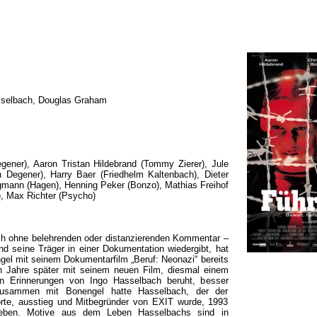
sselbach, Douglas Graham
gener), Aaron Tristan Hildebrand (Tommy Zierer), Jule
th Degener), Harry Baer (Friedhelm Kaltenbach), Dieter
gmann (Hagen), Henning Peker (Bonzo), Mathias Freihof
f), Max Richter (Psycho)
ch ohne belehrenden oder distanzierenden Kommentar –
nd seine Träger in einer Dokumentation wiedergibt, hat
el mit seinem Dokumentarfilm „Beruf: Neonazi“ bereits
hn Jahre später mit seinem neuen Film, diesmal einem
chen Erinnerungen von Ingo Hasselbach beruht, besser
Zusammen mit Bonengel hatte Hasselbach, der der
rte, ausstieg und Mitbegründer von EXIT wurde, 1993
ieben. Motive aus dem Leben Hasselbachs sind in