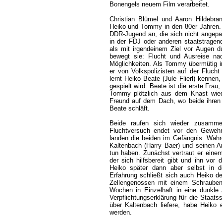
Bonengels neuem Film verarbeitet.
Christian Blümel und Aaron Hildebra
Heiko und Tommy in den 80er Jahren. 
DDR-Jugend an, die sich nicht angep
in der FDJ oder anderen staatstragen
als mit irgendeinem Ziel vor Augen 
bewegt sie: Flucht und Ausreise na
Möglichkeiten. Als Tommy übermütig i
er von Volkspolizisten auf der Fluc
lernt Heiko Beate (Jule Flierl) kennen
gespielt wird. Beate ist die erste Frau,
Tommy plötzlich aus dem Knast wie
Freund auf dem Dach, wo beide ihren 
Beate schläft.
Beide raufen sich wieder zusamme
Fluchtversuch endet vor den Gewehr
landen die beiden im Gefängnis. Wäh
Kaltenbach (Harry Baer) und seinen A
tun haben. Zunächst vertraut er ein
der sich hilfsbereit gibt und ihn vor 
Heiko später dann aber selbst in d
Erfahrung schließt sich auch Heiko d
Zellengenossen mit einem Schrauben
Wochen in Einzelhaft in eine dunkle 
Verpflichtungserklärung für die Staats
über Kaltenbach liefere, habe Heiko 
werden.