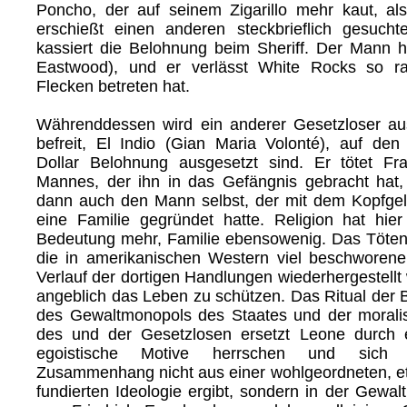
Poncho, der auf seinem Zigarillo mehr kaut, al
erschießt einen anderen steckbrieflich gesuch
kassiert die Belohnung beim Sheriff. Der Mann h
Eastwood), und er verlässt White Rocks so r
Flecken betreten hat.
Währenddessen wird ein anderer Gesetzloser a
befreit, El Indio (Gian Maria Volonté), auf de
Dollar Belohnung ausgesetzt sind. Er tötet F
Mannes, der ihn in das Gefängnis gebracht hat
dann auch den Mann selbst, der mit dem Kopfgeld
eine Familie gegründet hatte. Religion hat hier
Bedeutung mehr, Familie ebensowenig. Das Töten e
die in amerikanischen Western viel beschworen
Verlauf der dortigen Handlungen wiederhergestell
angeblich das Leben zu schützen. Das Ritual der
des Gewaltmonopols des Staates und der morali
des und der Gesetzlosen ersetzt Leone durch e
egoistische Motive herrschen und sich ges
Zusammenhang nicht aus einer wohlgeordneten, eth
fundierten Ideologie ergibt, sondern in der Gewa