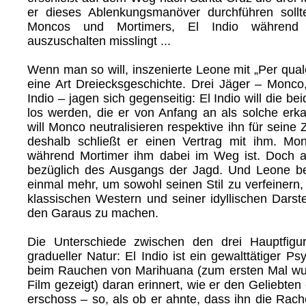
er dieses Ablenkungsmanöver durchführen sollt
Moncos und Mortimers, El Indio während
auszuschalten misslingt ...
Wenn man so will, inszenierte Leone mit „Per qualc
eine Art Dreiecksgeschichte. Drei Jäger – Monco
Indio – jagen sich gegenseitig: El Indio will die b
los werden, die er von Anfang an als solche erka
will Monco neutralisieren respektive ihn für seine
deshalb schließt er einen Vertrag mit ihm. Mon
während Mortimer ihm dabei im Weg ist. Doch all
bezüglich des Ausgangs der Jagd. Und Leone be
einmal mehr, um sowohl seinen Stil zu verfeinern
klassischen Western und seiner idyllischen Darst
den Garaus zu machen.
Die Unterschiede zwischen den drei Hauptfigu
gradueller Natur: El Indio ist ein gewalttätiger Ps
beim Rauchen von Marihuana (zum ersten Mal wu
Film gezeigt) daran erinnert, wie er den Geliebten
erschoss – so, als ob er ahnte, dass ihn die Rac