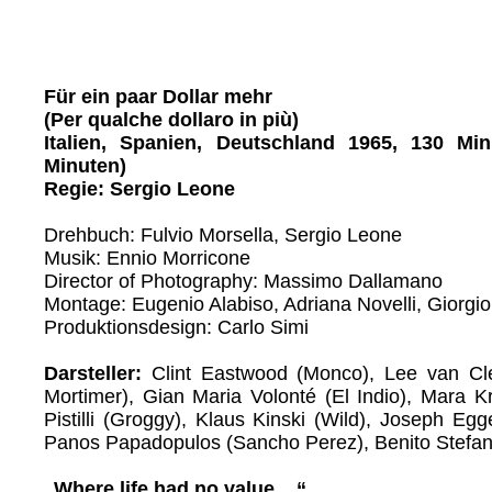
Für ein paar Dollar mehr
(Per qualche dollaro in più)
Italien, Spanien, Deutschland 1965, 130 Mi
Minuten)
Regie: Sergio Leone
Drehbuch: Fulvio Morsella, Sergio Leone
Musik: Ennio Morricone
Director of Photography: Massimo Dallamano
Montage: Eugenio Alabiso, Adriana Novelli, Giorgi
Produktionsdesign: Carlo Simi
Darsteller:
Clint Eastwood (Monco), Lee van Cle
Mortimer), Gian Maria Volonté (El Indio), Mara K
Pistilli (Groggy), Klaus Kinski (Wild), Joseph Egge
Panos Papadopulos (Sancho Perez), Benito Stefanel
„Where life had no value ...“