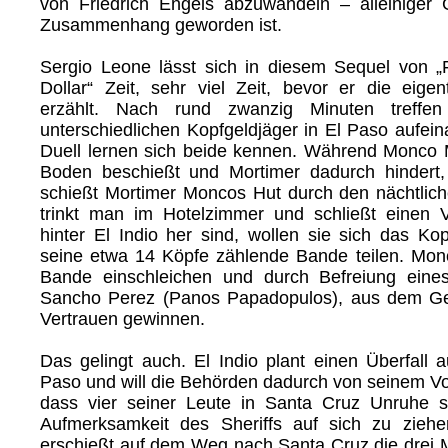
von Friedrich Engels abzuwandeln – alleiniger 
Zusammenhang geworden ist.
Sergio Leone lässt sich in diesem Sequel von „
Dollar“ Zeit, sehr viel Zeit, bevor er die eigen
erzählt. Nach rund zwanzig Minuten treffe
unterschiedlichen Kopfgeldjäger in El Paso aufeina
Duell lernen sich beide kennen. Während Monco
Boden beschießt und Mortimer dadurch hindert,
schießt Mortimer Moncos Hut durch den nächtli
trinkt man im Hotelzimmer und schließt einen 
hinter El Indio her sind, wollen sie sich das Ko
seine etwa 14 Köpfe zählende Bande teilen. Monco
Bande einschleichen und durch Befreiung eines 
Sancho Perez (Panos Papadopulos), aus dem Gef
Vertrauen gewinnen.
Das gelingt auch. El Indio plant einen Überfall 
Paso und will die Behörden dadurch von seinem V
dass vier seiner Leute in Santa Cruz Unruhe s
Aufmerksamkeit des Sheriffs auf sich zu zieh
erschießt auf dem Weg nach Santa Cruz die drei 