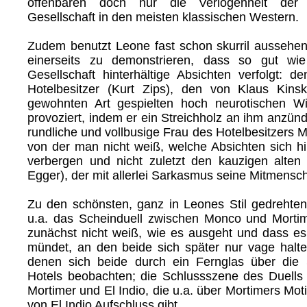
offenbaren doch nur die Verlogenheit der 
Gesellschaft in den meisten klassischen Western.
Zudem benutzt Leone fast schon skurril ausseh
einerseits zu demonstrieren, dass so gut wie
Gesellschaft hinterhältige Absichten verfolgt: de
Hotelbesitzer (Kurt Zips), den von Klaus Kins
gewohnten Art gespielten hoch neurotischen Wi
provoziert, indem er ein Streichholz an ihm anzünde
rundliche und vollbusige Frau des Hotelbesitzers 
von der man nicht weiß, welche Absichten sich hi
verbergen und nicht zuletzt den kauzigen alten
Egger), der mit allerlei Sarkasmus seine Mitmensc
Zu den schönsten, ganz in Leones Stil gedreht
u.a. das Scheinduell zwischen Monco und Morti
zunächst nicht weiß, wie es ausgeht und dass es
mündet, an den beide sich später nur vage halte
denen sich beide durch ein Fernglas über die 
Hotels beobachten; die Schlussszene des Duell
Mortimer und El Indio, die u.a. über Mortimers Mot
von El Indio Aufschluss gibt.