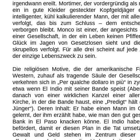
irgendwann ereilt. Mortimer, der vordergründig als 
ein in gute Kleider gesteckter Kopfgeldjäger e
intelligenter, kühl kalkulierender Mann, der mit alle
verfolgt, das bis zum Schluss – dem entsche
verborgen bleibt. Monco ist einer, der angesichts 
einer Gesellschaft, in der ein Leben keinen Pfiffer
Glück im Jagen von Gesetzlosen sieht und di
skrupellos verfolgt. Für alle drei scheint auf jede
der einzige Lebenszweck zu sein.
Die religiösen Motive, die der amerikanische F
Western, zuhauf als tragende Säule der Gesellsc
verkehren sich in „Per qualche dollaro in più“ in 
etwa wenn El Indio mit seiner Bande speist (Ab
danach von einer wirklichen Kanzel einer aller
Kirche, in der die Bande haust, eine „Predigt“ hält
Jünger“). Deren Inhalt: Er habe einen Mann im
gelernt, der ihm erzählt habe, wie man den gut ge
Bank in El Paso knacken könne. El Indio habe 
befördert, damit er diesen Plan in die Tat umset
Gewalt und Geld stehen im Zentrum dieser G