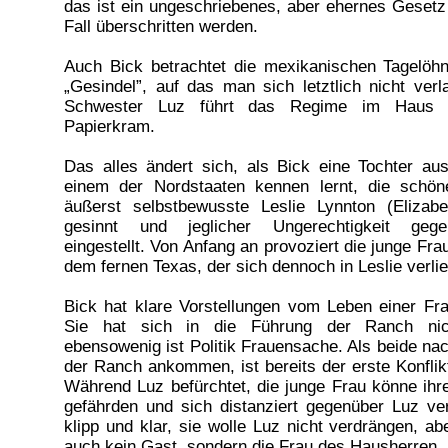
das ist ein ungeschriebenes, aber ehernes Gesetz
Fall überschritten werden.
Auch Bick betrachtet die mexikanischen Tagelöhn
„Gesindel”, auf das man sich letztlich nicht ver
Schwester Luz führt das Regime im Haus u
Papierkram.
Das alles ändert sich, als Bick eine Tochter a
einem der Nordstaaten kennen lernt, die schöne
äußerst selbstbewusste Leslie Lynnton (Elizabet
gesinnt und jeglicher Ungerechtigkeit geg
eingestellt. Von Anfang an provoziert die junge F
dem fernen Texas, der sich dennoch in Leslie verlie
Bick hat klare Vorstellungen vom Leben einer Fra
Sie hat sich in die Führung der Ranch nic
ebensowenig ist Politik Frauensache. Als beide na
der Ranch ankommen, ist bereits der erste Konflik
Während Luz befürchtet, die junge Frau könne ihr
gefährden und sich distanziert gegenüber Luz verh
klipp und klar, sie wolle Luz nicht verdrängen, a
auch kein Gast, sondern die Frau des Hausherren.