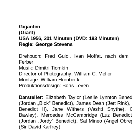
Giganten
(Giant)
USA 1956, 201 Minuten (DVD: 193 Minuten)
Regie: George Stevens
Drehbuch: Fred Guiol, Ivan Moffat, nach de
Ferber
Musik: Dimitri Tiomkin
Director of Photography: William C. Mellor
Montage: William Hornbeck
Produktionsdesign: Boris Leven
Darsteller:
Elizabeth Taylor (Leslie Lynnton Bene
(Jordan „Bick” Benedict), James Dean (Jett Rink),
Benedict II), Jane Withers (Vashti Snythe), C
Bawley), Mercedes McCambridge (Luz Benedict
(Jordan „Jordy” Benedict), Sal Mineo (Angel Obreg
(Sir David Karfrey)