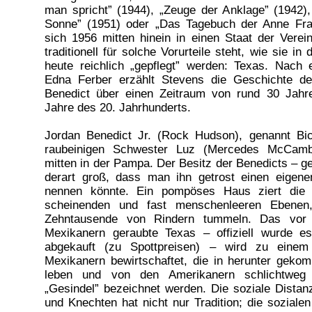
man spricht” (1944), „Zeuge der Anklage” (1942),
Sonne” (1951) oder „Das Tagebuch der Anne Fra
sich 1956 mitten hinein in einen Staat der Verein
traditionell für solche Vorurteile steht, wie sie in
heute reichlich „gepflegt” werden: Texas. Nac
Edna Ferber erzählt Stevens die Geschichte de
Benedict über einen Zeitraum von rund 30 Jahre
Jahre des 20. Jahrhunderts.
Jordan Benedict Jr. (Rock Hudson), genannt Bic
raubeinigen Schwester Luz (Mercedes McCamb
mitten in der Pampa. Der Besitz der Benedicts – g
derart groß, dass man ihn getrost einen eigene
nennen könnte. Ein pompöses Haus ziert die 
scheinenden und fast menschenleeren Ebenen
Zehntausende von Rindern tummeln. Das vor e
Mexikanern geraubte Texas – offiziell wurde es
abgekauft (zu Spottpreisen) – wird zu einem
Mexikanern bewirtschaftet, die in herunter gek
leben und von den Amerikanern schlichtweg
„Gesindel” bezeichnet werden. Die soziale Dista
und Knechten hat nicht nur Tradition; die soziale