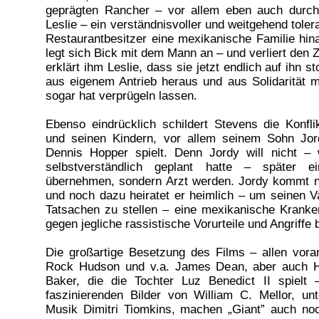
geprägten Rancher – vor allem eben auch durch
Leslie – ein verständnisvoller und weitgehend toler
Restaurantbesitzer eine mexikanische Familie hin
legt sich Bick mit dem Mann an – und verliert den
erklärt ihm Leslie, dass sie jetzt endlich auf ihn sto
aus eigenem Antrieb heraus und aus Solidarität 
sogar hat verprügeln lassen.
Ebenso eindrücklich schildert Stevens die Konfl
und seinen Kindern, vor allem seinem Sohn Jor
Dennis Hopper spielt. Denn Jordy will nicht – 
selbstverständlich geplant hatte – später 
übernehmen, sondern Arzt werden. Jordy kommt n
und noch dazu heiratet er heimlich – um seinen Va
Tatsachen zu stellen – eine mexikanische Kranke
gegen jegliche rassistische Vorurteile und Angriffe 
Die großartige Besetzung des Films – allen voran
Rock Hudson und v.a. James Dean, aber auch H
Baker, die die Tochter Luz Benedict II spielt
faszinierenden Bilder von William C. Mellor, unt
Musik Dimitri Tiomkins, machen „Giant” auch no