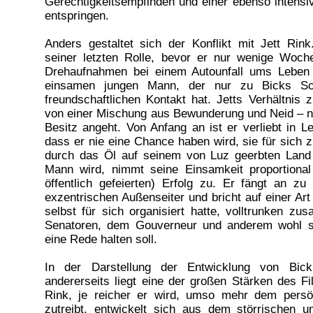
Gerechtigkeitsempfinden und einer ebenso intens
entspringen.
Anders gestaltet sich der Konflikt mit Jett Ri
seiner letzten Rolle, bevor er nur wenige Woc
Drehaufnahmen bei einem Autounfall ums Leben 
einsamen jungen Mann, der nur zu Bicks Sc
freundschaftlichen Kontakt hat. Jetts Verhältnis 
von einer Mischung aus Bewunderung und Neid – n
Besitz angeht. Von Anfang an ist er verliebt in L
dass er nie eine Chance haben wird, sie für sich 
durch das Öl auf seinem von Luz geerbten Land
Mann wird, nimmt seine Einsamkeit proportiona
öffentlich gefeierten) Erfolg zu. Er fängt an zu
exzentrischen Außenseiter und bricht auf einer Art 
selbst für sich organisiert hatte, volltrunken zu
Senatoren, dem Gouverneur und anderem wohl si
eine Rede halten soll.
In der Darstellung der Entwicklung von Bick 
andererseits liegt eine der großen Stärken des F
Rink, je reicher er wird, umso mehr dem persö
zutreibt, entwickelt sich aus dem störrischen u