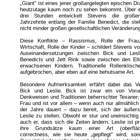
„Giant” ist eines jener großangelegten epischen D
heutzutage kaum noch zu sehen bekommt. Über e
drei Stunden entwickelt Stevens die großen
Jahrzehnte entlang der Familie Benedict, die stel
nicht minder großen gesellschaftlichen Veränderun
Diese Konflikte – Rassismus, Rolle der Fra
Wirtschaft, Rolle der Kinder – schildert Stevens vo
Auseinandersetzungen zwischen Bick und Lesl
Benedicts und Jett Rink sowie zwischen den Elt
erwachsenen Kindern. Traditionelle Rollenklisc
aufgebrochen, aber eben auf eine behutsame Art.
Besondere Aufmerksamkeit erfährt dabei das Ve
Bick und Leslie. Bick ist zwar ein von Vorurt
Denkweisen und Traditionen beherrschter Texaner; 
Frau und ist vor allem – wenn auch nur allmählich
der Jahre dauert – dazu bereit, sich der äußer
Leslie zu stellen. Obwohl er stur und uneinsichtig 
auch er, dass sich die Zeiten ändern. Leslie ist pr
ihre Grundsätze kaum einer Art (oberflächl
correctness, wie sie heute „gepflegt” wird, so