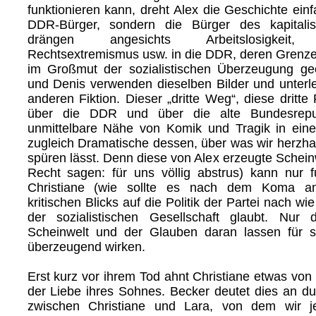
funktionieren kann, dreht Alex die Geschichte ein
DDR-Bürger, sondern die Bürger des kapitali
drängen angesichts Arbeitslosigkeit
Rechtsextremismus usw. in die DDR, deren Grenz
im Großmut der sozialistischen Überzeugung geö
und Denis verwenden dieselben Bilder und unterle
anderen Fiktion. Dieser „dritte Weg“, diese dritte
über die DDR und über die alte Bundesrepubl
unmittelbare Nähe von Komik und Tragik in eine
zugleich Dramatische dessen, über was wir herzhaf
spüren lässt. Denn diese von Alex erzeugte Schei
Recht sagen: für uns völlig abstrus) kann nur fu
Christiane (wie sollte es nach dem Koma and
kritischen Blicks auf die Politik der Partei nach wi
der sozialistischen Gesellschaft glaubt. Nur 
Scheinwelt und der Glauben daran lassen für si
überzeugend wirken.
Erst kurz vor ihrem Tod ahnt Christiane etwas vo
der Liebe ihres Sohnes. Becker deutet dies an d
zwischen Christiane und Lara, von dem wir j