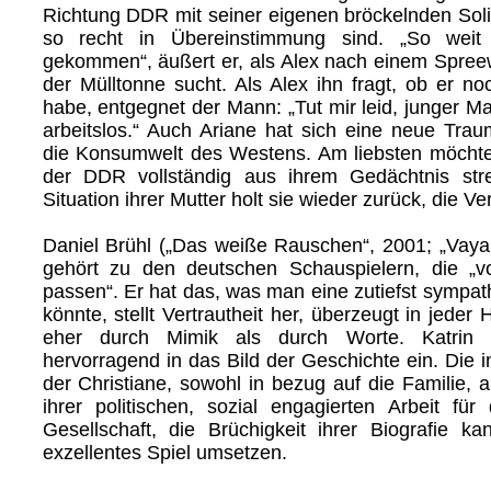
Richtung DDR mit seiner eigenen bröckelnden Solid
so recht in Übereinstimmung sind. „So weit
gekommen“, äußert er, als Alex nach einem Spree
der Mülltonne sucht. Als Alex ihn fragt, ob er n
habe, entgegnet der Mann: „Tut mir leid, junger Ma
arbeitslos.“ Auch Ariane hat sich eine neue Trau
die Konsumwelt des Westens. Am liebsten möchte 
der DDR vollständig aus ihrem Gedächtnis str
Situation ihrer Mutter holt sie wieder zurück, die V
Daniel Brühl („Das weiße Rauschen“, 2001; „Vaya
gehört zu den deutschen Schauspielern, die „vor
passen“. Er hat das, was man eine zutiefst sympat
könnte, stellt Vertrautheit her, überzeugt in jeder 
eher durch Mimik als durch Worte. Katrin
hervorragend in das Bild der Geschichte ein. Die i
der Christiane, sowohl in bezug auf die Familie, 
ihrer politischen, sozial engagierten Arbeit für 
Gesellschaft, die Brüchigkeit ihrer Biografie k
exzellentes Spiel umsetzen.