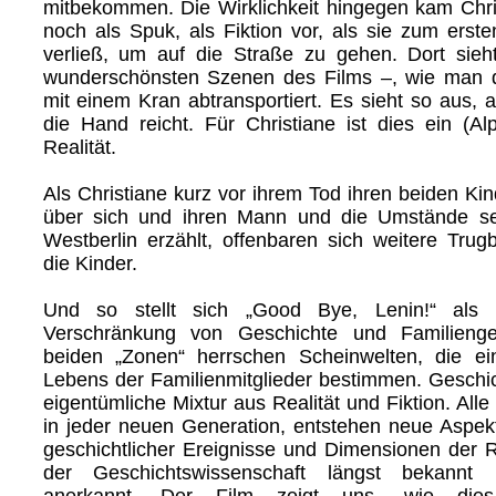
mitbekommen. Die Wirklichkeit hingegen kam Chri
noch als Spuk, als Fiktion vor, als sie zum erst
verließ, um auf die Straße zu gehen. Dort sieh
wunderschönsten Szenen des Films –, wie man d
mit einem Kran abtransportiert. Es sieht so aus, 
die Hand reicht. Für Christiane ist dies ein (Al
Realität.
Als Christiane kurz vor ihrem Tod ihren beiden Ki
über sich und ihren Mann und die Umstände se
Westberlin erzählt, offenbaren sich weitere Trugb
die Kinder.
Und so stellt sich „Good Bye, Lenin!“ als i
Verschränkung von Geschichte und Familienge
beiden „Zonen“ herrschen Scheinwelten, die ei
Lebens der Familienmitglieder bestimmen. Geschich
eigentümliche Mixtur aus Realität und Fiktion. Alle
in jeder neuen Generation, entstehen neue Aspek
geschichtlicher Ereignisse und Dimensionen der Re
der Geschichtswissenschaft längst bekannt
anerkannt. Der Film zeigt uns, wie di