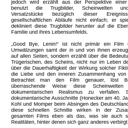
jedoch wird erzählt aus der Perspektive einer
benutzt die Trugbilder, Scheinwelten und
Versatzstücke bezüglich dieser Ereign
gesellschaftlichen Abläufe nicht einfach; er spi
dekliniert diese Trugbilder herunter auf die Ebe
Familie und ihres Lebensumfelds.
„Good Bye, Lenin!“ ist nicht primär ein Film
Umwälzungen samt der in und von ihnen erzeug
auf allen Seiten, sondern erzählt über die Bedeut
Trügerischen, des Scheins, nicht nur im Leben de
über die Dauerhaftigkeit der Wirkung solcher Fikt
die Liebe und den inneren Zusammenhang von 
Betrachtet man den Film genauer, löst B
überraschende Weise diese Scheinwelte
dokumentarischen Realismus zu verfallen. S
dokumentarische Ausschnitte (Honecker am 40. J
Kohl und Momper beim Absingen des Deutschlandl
diese schnellen Schnitte wirken in der Zu
gesamten Films eben als das, was sie auch s
Realitäten, hinter denen sich ganz anderes verbirgt