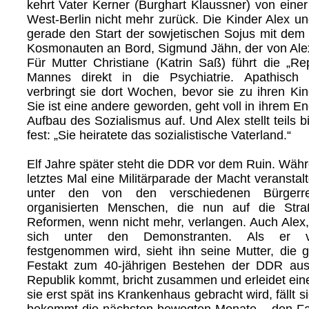
kehrt Vater Kerner (Burghart Klaussner) von einer
West-Berlin nicht mehr zurück. Die Kinder Alex u
gerade den Start der sowjetischen Sojus mit dem
Kosmonauten an Bord, Sigmund Jähn, der von Ale
Für Mutter Christiane (Katrin Saß) führt die „Rep
Mannes direkt in die Psychiatrie. Apathisch
verbringt sie dort Wochen, bevor sie zu ihren Kin
Sie ist eine andere geworden, geht voll in ihrem 
Aufbau des Sozialismus auf. Und Alex stellt teils bitt
fest: „Sie heiratete das sozialistische Vaterland.“
Elf Jahre später steht die DDR vor dem Ruin. Wäh
letztes Mal eine Militärparade der Macht veranstalte
unter den von den verschiedenen Bürgerre
organisierten Menschen, die nun auf die Str
Reformen, wenn nicht mehr, verlangen. Auch Alex, 
sich unter den Demonstranten. Als er vo
festgenommen wird, sieht ihn seine Mutter, die
Festakt zum 40-jährigen Bestehen der DDR au
Republik kommt, bricht zusammen und erleidet eine
sie erst spät ins Krankenhaus gebracht wird, fällt 
bekommt die nächsten bewegten Monate – den Fal