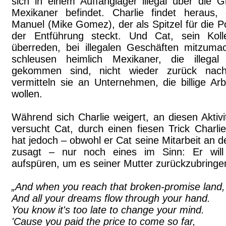
sich in einem Auffanglager illegal über die
Mexikaner befindet. Charlie findet heraus,
Manuel (Mike Gomez), der als Spitzel für die Pol
der Entführung steckt. Und Cat, sein Koll
überreden, bei illegalen Geschäften mitzum
schleusen heimlich Mexikaner, die illega
gekommen sind, nicht wieder zurück nac
vermitteln sie an Unternehmen, die billige Ar
wollen.
Während sich Charlie weigert, an diesen Aktiv
versucht Cat, durch einen fiesen Trick Charli
hat jedoch – obwohl er Cat seine Mitarbeit an de
zusagt – nur noch eines im Sinn: Er wil
aufspüren, um es seiner Mutter zurückzubringen
„And when you reach that broken-promise land,
And all your dreams flow through your hand.
You know it's too late to change your mind.
'Cause you paid the price to come so far,