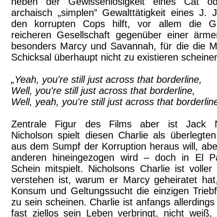
neben der Gewissenlosigkeit eines Cat 
archaisch „simplen” Gewalttätigkeit eines J. J
den korrupten Cops hilft, vor allem die Gle
reicheren Gesellschaft gegenüber einer ärme
besonders Marcy und Savannah, für die die M
Schicksal überhaupt nicht zu existieren scheine
„Yeah, you're still just across that borderline,
Well, you're still just across that borderline,
Well, yeah, you're still just across that borderline
Zentrale Figur des Films aber ist Jack Ni
Nicholson spielt diesen Charlie als überlegte
aus dem Sumpf der Korruption heraus will, ab
anderen hineingezogen wird – doch in El 
Schein mitspielt. Nicholsons Charlie ist volle
verstehen ist, warum er Marcy geheiratet hat,
Konsum und Geltungssucht die einzigen Trieb
zu sein scheinen. Charlie ist anfangs allerding
fast ziellos sein Leben verbringt, nicht weiß