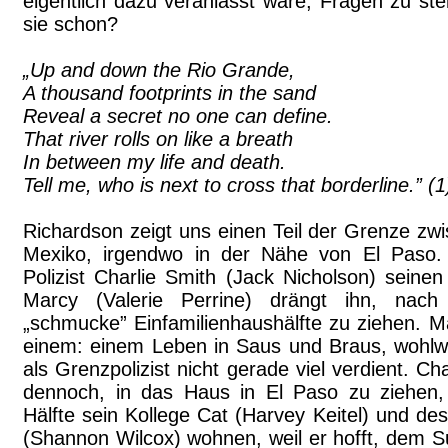
eigentlich dazu veranlasst wäre, Fragen zu stel
sie schon?
„Up and down the Rio Grande,
A thousand footprints in the sand
Reveal a secret no one can define.
That river rolls on like a breath
In between my life and death.
Tell me, who is next to cross that borderline.” (1
Richardson zeigt uns einen Teil der Grenze z
Mexiko, irgendwo in der Nähe von El Paso. H
Polizist Charlie Smith (Jack Nicholson) seine
Marcy (Valerie Perrine) drängt ihn, nac
„schmucke” Einfamilienhaushälfte zu ziehen. M
einem: einem Leben in Saus und Braus, wohlw
als Grenzpolizist nicht gerade viel verdient. Cha
dennoch, in das Haus in El Paso zu ziehen,
Hälfte sein Kollege Cat (Harvey Keitel) und d
(Shannon Wilcox) wohnen, weil er hofft, dem S