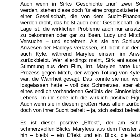
Auch wenn in Sirks Geschichte „nur” zwei Süc
werden, stehen diese doch für eine prognostizierte
einer Gesellschaft, die von dem Sucht-Phäno
werden droht, das heißt auch einer Gesellschaft, di
Lage ist, die wirklichen Probleme auch nur ansatz
zu bekommen oder gar zu lösen. Lucy und Mitch
Versuche – und scheitern. Als sie am Schlu
Anwesen der Hadleys verlassen, ist nicht nur der 
auch Kyle, während Marylee einsam im Anwe
zurückbleibt. Wer allerdings meint, Sirk entlasse
Stimmung aus dem Film, irrt. Marylee hatte ku
Prozess gegen Mitch, der wegen Tötung von Kyle
war, die Wahrheit gesagt. Das konnte sie nur, wei
losgelassen hatte – voll des Schmerzes, aber e
eines endlich vorhandenen Gefühls der Sinnlosigke
Lebens. In ihr sehe ich die wirklich positive Fig
Auch wenn sie in diesem großen Haus allein zurück
doch von ihrer Sucht befreit – ja, sich selbst befrei
Es ist dieser positive „Effekt”, der am Sch
schmerzvollen Blicks Marylees aus dem Fenster 
hin – bleibt – ein Effekt und ein Blick, die letz