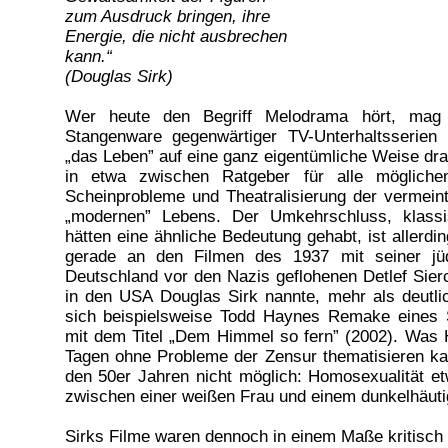
zum Ausdruck bringen, ihre
Energie, die nicht ausbrechen
kann.“
(Douglas Sirk)
Wer heute den Begriff Melodrama hört, mag v
Stangenware gegenwärtiger TV-Unterhaltsserien
„das Leben” auf eine ganz eigentümliche Weise dra
in etwa zwischen Ratgeber für alle möglichen
Scheinprobleme und Theatralisierung der vermein
„modernen” Lebens. Der Umkehrschluss, klass
hätten eine ähnliche Bedeutung gehabt, ist allerdi
gerade an den Filmen des 1937 mit seiner jü
Deutschland vor den Nazis geflohenen Detlef Sierc
in den USA Douglas Sirk nannte, mehr als deutli
sich beispielsweise Todd Haynes Remake eines S
mit dem Titel „Dem Himmel so fern” (2002). Was 
Tagen ohne Probleme der Zensur thematisieren kan
den 50er Jahren nicht möglich: Homosexualität et
zwischen einer weißen Frau und einem dunkelhäut
Sirks Filme waren dennoch in einem Maße kritisch 