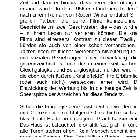
Zeit und darüber hinaus, dass deren Bedeutung of
erkannt wurde. In dem 1956 entstandenen „In den
nach einem Roman von Robert Wilder entfaltet Sirk
grellen Farben, die seine Filme kennzeichnen
Geschichte um zwei Geschwister, die – das wird e
– in ihrem Leben nur verlieren können. Die kna
Films sind einerseits Kontrast zu dieser Tragik,
künden sie auch von einer schon vorhandenen,
Jahren noch deutlicher werdenden Nivellierung i
und sozialen Beziehungen, einer Entwicklung, d
gekennzeichnet ist und die in einer weit verbre
Gleichgültigkeit und Belanglosigkeit münden wird –
die eben durch äußere „Knalleffekte” ihre Erbärmlic
(oder auch nicht) verstecken lernen wird. Di
Entwicklung der Werbung bis in die heutige Zeit i
Speerspitze der Anzeichen für diese Tendenz.
Schon die Eingangsszene lässt deutlich werden, 
und Grenzen die nachfolgende Geschichte sich a
bläst bunte Blätter in eines jener Prachthäuser ein
Das Haus ist beleuchtet, erstrahlt fast grell in kün
alle Türen stehen offen. Kein Mensch scheint im