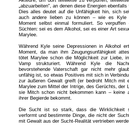
Akteure, um dort teilweise zu verpuffen, teilweis
„abzuarbeiten”, an denen diese Energien ebenfalls
Dies alles deutet auf die Unfähigkeit hin, sich s
auch andere lieben zu können – wie es Kyle
Moment selbst einmal formuliert. So verpuffen 
Süchten: sei es dem Alkohol, sei es einer Art sexu
Marylee.
Während Kyle seine Depressionen in Alkohol er
Moment, da man ihm Zeugungsunfähigkeit attes
tötet Marylee schon die Möglichkeit zur Liebe, i
Vamp strukturiert. Während Kyle die Nachr
bevorstehende Vaterschaft gar nicht mehr glau
unfähig ist, so etwas Positives mit sich in Verbind
zur äußeren Gewalt greift (er bedroht Mitch mit e
Marylee zum Mittel der Intrige, des Gerüchts, der
sie Mitch schon nicht bekommen kann – keine 
ihrer Begierde bekommt.
Die Sucht ist so stark, dass die Wirklichkeit 
verformt und bestimmte Dinge, die nicht der Such
mit Gewalt aus der Sucht-Realität vertrieben werde