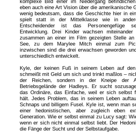
komplexe Bild einer im Niedergang befindlichen
eben auch eine Art Vision über die amerikanische G
wenig bedeutsam, dass die Geschichte hier in ein
spielt statt in der Mittelklasse wie in ande
Entscheidender ist das Personengefüge s
Entwicklung. Drei Kinder wachsen miteinander 
zusammen an einer im Film gezeigten Stelle an
See, zu dem Marylee Mitch einmal zum Pick
inzwischen sind die drei erwachsen geworden und
unterschiedlich entwickelt.
Kyle, der keinen Fuß in seinem Leben auf de
schmeißt mit Geld um sich und trinkt maßlos – nic
der Reichen, sondern in der Kneipe der A
Betriebsgelände der Hadleys. Er sucht sozusag
das Ordinäre, das Einfache, weil er sich selbst 
hält. Jedes Problem, das in seinem Leben auftauc
Schnaps und billigem Fusel. Kyle ist, wenn man so
einer hedonistischen, aber zugleich eben ex
Generation. Wie er selbst einmal zu Lucy sagt: Wie 
wenn er sich nicht einmal selbst liebt. Der Hedon
die Fänge der Sucht und der Selbstaufgabe.