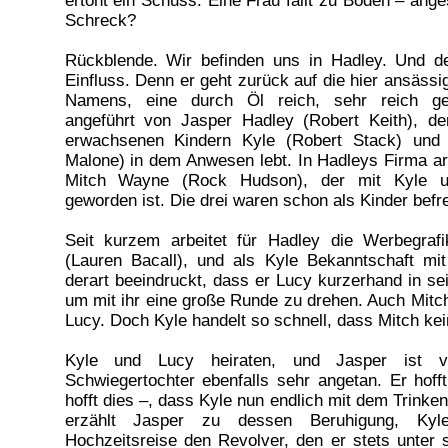
ertönt ein Schuss. Eine Frau fällt zu Boden – ang
Schreck?
Rückblende. Wir befinden uns in Hadley. Und d
Einfluss. Denn er geht zurück auf die hier ansässi
Namens, eine durch Öl reich, sehr reich ge
angeführt von Jasper Hadley (Robert Keith), de
erwachsenen Kindern Kyle (Robert Stack) und 
Malone) in dem Anwesen lebt. In Hadleys Firma ar
Mitch Wayne (Rock Hudson), der mit Kyle u
geworden ist. Die drei waren schon als Kinder befr
Seit kurzem arbeitet für Hadley die Werbegraf
(Lauren Bacall), und als Kyle Bekanntschaft mit
derart beeindruckt, dass er Lucy kurzerhand in sein
um mit ihr eine große Runde zu drehen. Auch Mitch
Lucy. Doch Kyle handelt so schnell, dass Mitch ke
Kyle und Lucy heiraten, und Jasper ist 
Schwiegertochter ebenfalls sehr angetan. Er hof
hofft dies –, dass Kyle nun endlich mit dem Trinke
erzählt Jasper zu dessen Beruhigung, Ky
Hochzeitsreise den Revolver, den er stets unter