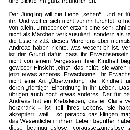
und blickte ihn ganz freundlich an.“
Der Jüngling will die Liebe „sehen“, und er fü
ihr. Und weil er sich nicht vor ihr fürchtet, öff
von allein. „Innocence“ erzählt eine sehr ähnl
nicht als Märchen verklausuliert, sondern als r
die Essenz z.B. dieses Märchens aber niemals 
Andreas haben nichts, was wesentlich ist, v
ist der Grund dafür, dass ihr Erwachsensein
nicht von einem Vergessen ihrer Kindheit begle
gewisser Hinsicht „eins“, das heißt, sie waren 
jetzt etwas anderes, Erwachsene. Ihr Erwach
nicht eine Art „Überwindung“ der Kindheit 
deren „richtige“ Einordnung in ihr Leben. Das
übrigen auch noch etwas anderes. Der für be
Andreas hat ein Krebsleiden, das er Claire ver
herzkrank – ist Teil ihres Lebens. Sie ha
akzeptiert, weil – so paradox das klingen mag
das Wesentliche in ihrem Leben begriffen haben
diese bedingungslose, voraussetzungslose 