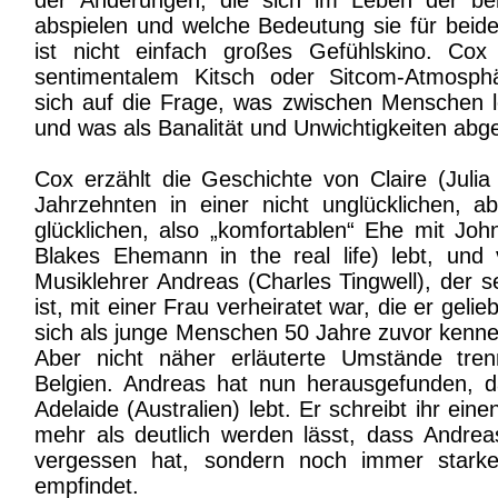
der Änderungen, die sich im Leben der be
abspielen und welche Bedeutung sie für beid
ist nicht einfach großes Gefühlskino. Cox
sentimentalem Kitsch oder Sitcom-Atmosphä
sich auf die Frage, was zwischen Menschen let
und was als Banalität und Unwichtigkeiten ab
Cox erzählt die Geschichte von Claire (Julia 
Jahrzehnten in einer nicht unglücklichen, a
glücklichen, also „komfortablen“ Ehe mit John
Blakes Ehemann in the real life) lebt, un
Musiklehrer Andreas (Charles Tingwell), der s
ist, mit einer Frau verheiratet war, die er gelie
sich als junge Menschen 50 Jahre zuvor kennen
Aber nicht näher erläuterte Umstände tren
Belgien. Andreas hat nun herausgefunden, da
Adelaide (Australien) lebt. Er schreibt ihr einen
mehr als deutlich werden lässt, dass Andreas
vergessen hat, sondern noch immer starke
empfindet.