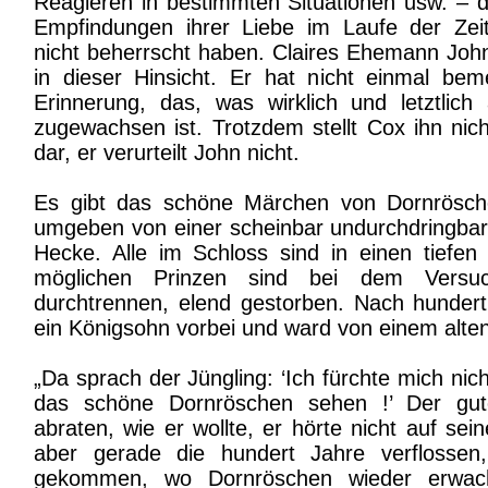
Reagieren in bestimmten Situationen usw. – da
Empfindungen ihrer Liebe im Laufe der Zeit
nicht beherrscht haben. Claires Ehemann John
in dieser Hinsicht. Er hat nicht einmal bem
Erinnerung, das, was wirklich und letztlich a
zugewachsen ist. Trotzdem stellt Cox ihn nich
dar, er verurteilt John nicht.
Es gibt das schöne Märchen von Dornrösche
umgeben von einer scheinbar undurchdringbar
Hecke. Alle im Schloss sind in einen tiefen S
möglichen Prinzen sind bei dem Versu
durchtrennen, elend gestorben. Nach hunder
ein Königsohn vorbei und ward von einem alte
„Da sprach der Jüngling: ‘Ich fürchte mich nich
das schöne Dornröschen sehen !’ Der gu
abraten, wie er wollte, er hörte nicht auf se
aber gerade die hundert Jahre verflosse
gekommen, wo Dornröschen wieder erwach