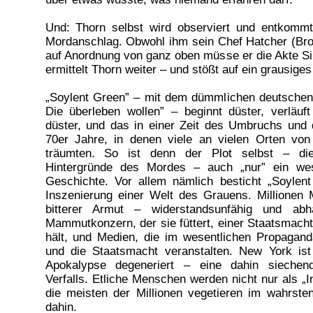
Und: Thorn selbst wird observiert und entkomm
Mordanschlag. Obwohl ihm sein Chef Hatcher (Brock
auf Anordnung von ganz oben müsse er die Akte S
ermittelt Thorn weiter – und stößt auf ein grausiges
„Soylent Green” – mit dem dümmlichen deutschen 
Die überleben wollen” – beginnt düster, verläuf
düster, und das in einer Zeit des Umbruchs und 
70er Jahre, in denen viele an vielen Orten von
träumten. So ist denn der Plot selbst – di
Hintergründe des Mordes – auch „nur” ein wese
Geschichte. Vor allem nämlich besticht „Soylen
Inszenierung einer Welt des Grauens. Millionen
bitterer Armut – widerstandsunfähig und ab
Mammutkonzern, der sie füttert, einer Staatsmacht
hält, und Medien, die im wesentlichen Propagan
und die Staatsmacht veranstalten. New York ist
Apokalypse degeneriert – eine dahin siechen
Verfalls. Etliche Menschen werden nicht nur als „I
die meisten der Millionen vegetieren im wahrst
dahin.