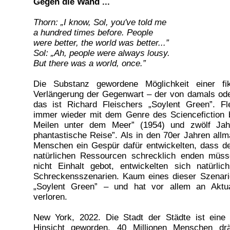
Gegen die Wand ...
Thorn: „I know, Sol, you've told me
a hundred times before. People
were better, the world was better...”
Sol: „Ah, people were always lousy.
But there was a world, once.”
Die Substanz gewordene Möglichkeit einer fi
Verlängerung der Gegenwart – der von damals ode
das ist Richard Fleischers „Soylent Green”. Fl
immer wieder mit dem Genre des Sciencefiction b
Meilen unter dem Meer” (1954) und zwölf Jah
phantastische Reise”. Als in den 70er Jahren all
Menschen ein Gespür dafür entwickelten, dass d
natürlichen Ressourcen schrecklich enden mü
nicht Einhalt gebot, entwickelten sich natürli
Schreckensszenarien. Kaum eines dieser Szenarie
„Soylent Green” – und hat vor allem an Aktu
verloren.
New York, 2022. Die Stadt der Städte ist eine 
Hinsicht geworden. 40 Millionen Menschen dr