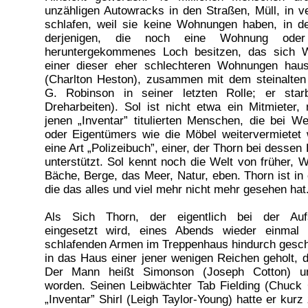
unzähligen Autowracks in den Straßen, Müll, in ve
schlafen, weil sie keine Wohnungen haben, in d
derjenigen, die noch eine Wohnung ode
heruntergekommenes Loch besitzen, das sich 
einer dieser eher schlechteren Wohnungen haus
(Charlton Heston), zusammen mit dem steinalten
G. Robinson in seiner letzten Rolle; er sta
Dreharbeiten). Sol ist nicht etwa ein Mitmieter, 
jenen „Inventar” titulierten Menschen, die bei W
oder Eigentümers wie die Möbel weitervermietet 
eine Art „Polizeibuch”, einer, der Thorn bei dessen 
unterstützt. Sol kennt noch die Welt von früher, 
Bäche, Berge, das Meer, Natur, eben. Thorn ist in
die das alles und viel mehr nicht mehr gesehen hat
Als Sich Thorn, der eigentlich bei der Auf
eingesetzt wird, eines Abends wieder einmal 
schlafenden Armen im Treppenhaus hindurch geschlä
in das Haus einer jener wenigen Reichen geholt, d
Der Mann heißt Simonson (Joseph Cotton) un
worden. Seinen Leibwächter Tab Fielding (Chuck
„Inventar” Shirl (Leigh Taylor-Young) hatte er kur