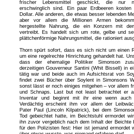
frischer Lebensmittel geschickt, die nur
erschwinglich sind. Ein paar Erdbeeren koste
Dollar. Alle anderen, die etwas besser lebenden M
aber vor allem die Millionen Armen bekom
hergestellte Nahrung, die ein Konzern mit d
vertreibt. Es handelt sich um rote, gelbe und s
plättchenförmige Nahrungsmittel, die rationiert ausg
Thorn spürt sofort, dass es sich nicht um einen
um eine regelrechte Hinrichtung gehandelt hat. Uns
dass der ehemalige Politiker Simonson z
derzeitigen Gouverneur Santini (Whit Bissell) in e
tätig war und beide auch im Aufsichtsrat von So
findet zwei Bücher über Soylent in Simonsons 
sonst lässt er noch einiges mitgehen – vor allem f
und Schnaps. Last but not least betrachtet er a
Inventar und beginnt mit ihr eine wenn auch
Verdächtig erscheint ihm vor allem der Leibwäc
Pater Paul (Lincoln Kilpatrick), bei dem Simons
Tod gebeichtet hatte, im Beichtstuhl ermordet w
ihn zuvor vergeblich nach dem Inhalt der Beichte b
für den Polizisten fest: Hier ist jemand ermordet 
über etwas wusste, was niemand erfahren darf.