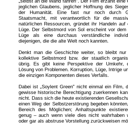
„selbst an die Wand fahren”. Der Film erzählt eine
jeglichen Glaubens, jeglicher Hoffnung des Siege
der Humanität. Eine fast nur noch durch Gew
Staatsmacht, mit verantwortlich für die massi
natürlichen Ressourcen, gründet ihr Handeln auf 
Lüge. Der Selbstmord von Sol erscheint vor dem 
Lüge als eine durchaus verständliche indivi
diejenigen, die die alte Welt noch kannten.
Denkt man die Geschichte weiter, so bleibt nur
kollektive Selbstmord bzw. der staatlich organ
übrig. Es gibt keine Perspektive der Umkehr,
Lösung von Problemen. Korruption, Lüge, Intrige u
die einzigen Komponenten dieses Verfalls.
Dabei ist „Soylent Green” nicht einmal ein Film,
gewisse historische Berechtigung zuerkennen ka
nicht. Dass sich die heute existierenden Gesellscha
einen Weg der Selbstzerstörung begeben könnten,
Bereich des Möglichen; Anhaltspunkte existier
genug – auch wenn viele dies nicht wahrhaben w
oder gar als abstruse Vorstellung zurückweisen m