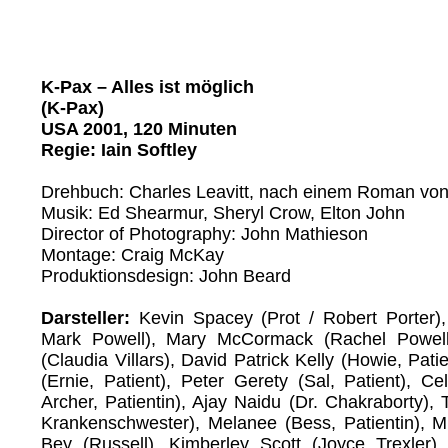
K-Pax – Alles ist möglich
(K-Pax)
USA 2001, 120 Minuten
Regie: Iain Softley
Drehbuch: Charles Leavitt, nach einem Roman vo
Musik: Ed Shearmur, Sheryl Crow, Elton John
Director of Photography: John Mathieson
Montage: Craig McKay
Produktionsdesign: John Beard
Darsteller:
Kevin Spacey (Prot / Robert Porter), 
Mark Powell), Mary McCormack (Rachel Powell
(Claudia Villars), David Patrick Kelly (Howie, Pati
(Ernie, Patient), Peter Gerety (Sal, Patient), C
Archer, Patientin), Ajay Naidu (Dr. Chakraborty), T
Krankenschwester), Melanee (Bess, Patientin), M
Bey (Russell), Kimberley Scott (Joyce Trexler),