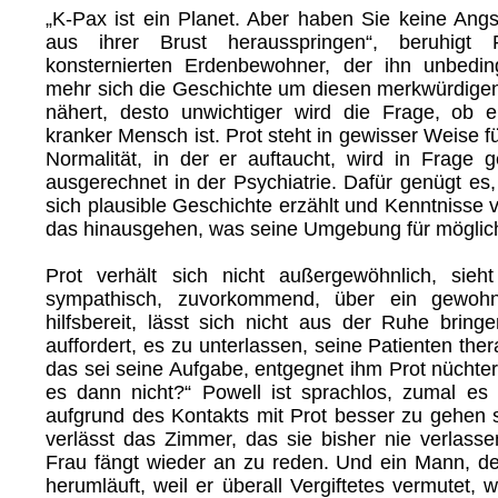
„K-Pax ist ein Planet. Aber haben Sie keine Angs
aus ihrer Brust herausspringen“, beruhigt
konsternierten Erdenbewohner, der ihn unbeding
mehr sich die Geschichte um diesen merkwürdig
nähert, desto unwichtiger wird die Frage, ob 
kranker Mensch ist. Prot steht in gewisser Weise f
Normalität, in der er auftaucht, wird in Frage g
ausgerechnet in der Psychiatrie. Dafür genügt es,
sich plausible Geschichte erzählt und Kenntnisse ve
das hinausgehen, was seine Umgebung für möglich
Prot verhält sich nicht außergewöhnlich, sieh
sympathisch, zuvorkommend, über ein gewoh
hilfsbereit, lässt sich nicht aus der Ruhe bring
auffordert, es zu unterlassen, seine Patienten ther
das sei seine Aufgabe, entgegnet ihm Prot nüchte
es dann nicht?“ Powell ist sprachlos, zumal es 
aufgrund des Kontakts mit Prot besser zu gehen s
verlässt das Zimmer, das sie bisher nie verlasse
Frau fängt wieder an zu reden. Und ein Mann, d
herumläuft, weil er überall Vergiftetes vermutet,