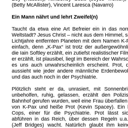
(Betty McAllister), Vincent Laresca (Navarro)
Ein Mann nährt und lehrt Zweifel(n)
Taucht da etwa eine Art Befreier ein in das no
Weltstadt? Jesus Christ – nicht aus dem Himmel, 
Lichtjahre entfernten Planeten mit dem Namen K
einfach, denn „K-Pax“ ist trotz der außergewöhnl
die Iain Softley erzählt, ein zutiefst realistischer F
er erzählt, ist plausibel, liegt im Bereich der Wahrs
es uns auch unwahrscheinlich erscheint. Prot,
aussieht wie jeder andere männliche Erdenbewo
und das auch noch in der Psychiatrie.
Plötzlich steht er da, unrasiert, mit Sonnenbri
unbeholfen, ruhig, gelassen, erzählt den Polizi
Bahnhof gerufen wurden, weil eine Frau überfalle
von K-Pax und heiße Prot (Kevin Spacey). Ein kl
Cops, einer für die Psychiatrie. Prot lässt si
abführen in das Reich, über dessen Regeln u.a
(Jeff Bridges) wacht. Natürlich glaubt ihm kei