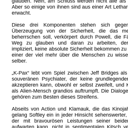
glauben. Nein, am Schluss werden nicht alle als 
Aber so einige von ihnen sind aus einer Art Lethar
erwacht.
Diese drei Komponenten stehen sich gegen
Überzeugung von der Sicherheit, die das me
beherrschen soll, verkörpert durch Powell, die F
Weg zu glauben und daran zu arbeiten, der 
impliziert, keine absolute Sicherheit bekommen zu
einer der viel mehr über die Menschen zu wissen
selber.
„K-Pax“ lebt vom Spiel zwischen Jeff Bridges als
souveränen Psychiater, der keine grundlegenden
akzeptieren kann, obwohl er selbst zweifelt, und
als Alien-Mensch grandios auftrumpft. Die Dialog
gehören zum Besten dieses Streifens.
Abseits von Action und Klamauk, die das Kinoja
gelang Softley ein in jeder Hinsicht sehenswerter
der mit bravourösen Leistungen seiner beiden
aufwarten kann, nicht in sentimentalen Kitsch ve