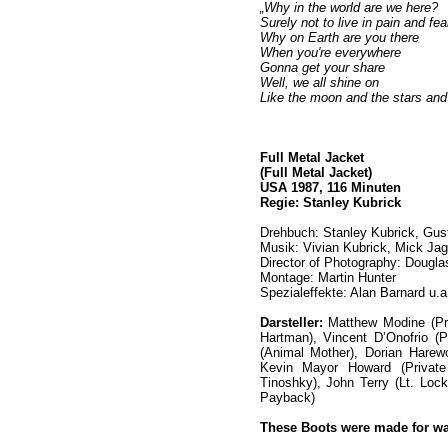
„Why in the world are we here?
Surely not to live in pain and fea
Why on Earth are you there
When you're everywhere
Gonna get your share
Well, we all shine on
Like the moon and the stars and 
Full Metal Jacket
(Full Metal Jacket)
USA 1987, 116 Minuten
Regie: Stanley Kubrick
Drehbuch: Stanley Kubrick, Gus
Musik: Vivian Kubrick, Mick Jag
Director of Photography: Dougl
Montage: Martin Hunter
Spezialeffekte: Alan Barnard u.a
Darsteller:
Matthew Modine (Pri
Hartman), Vincent D’Onofrio (
(Animal Mother), Dorian Harewo
Kevin Mayor Howard (Private
Tinoshky), John Terry (Lt. Lockh
Payback)
These Boots were made for wa