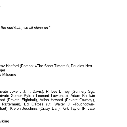
r
the sunYeah, we all shine on.“
tav Hasford (Roman: »The Short Timers«), Douglas Herr
ger
as Milsome
.
vate Joker / J. T. Davis), R. Lee Ermey (Gunnery Sgt.
Private Gomer Pyle / Leonard Lawrence), Adam Baldwin
od (Private Eightball), Arliss Howard (Private Cowboy),
 Rafterman), Ed O’Ross (Lt. Walter J »Touchdown«
art), Kieron Jecchinis (Crazy Earl), Kirk Taylor (Private
lking