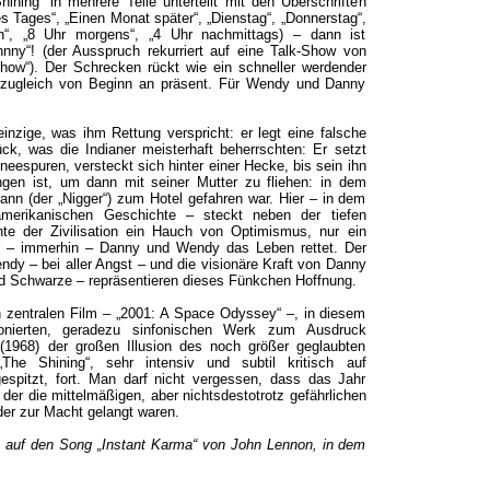
hining“ in mehrere Teile unterteilt mit den Überschriften
s Tages“, „Einen Monat später“, „Dienstag“, „Donnerstag“,
ch“, „8 Uhr morgens“, „4 Uhr nachmittags) – dann ist
nny“! (der Ausspruch rekurriert auf eine Talk-Show von
how“). Der Schrecken rückt wie ein schneller werdender
 zugleich von Beginn an präsent. Für Wendy und Danny
inzige, was ihm Rettung verspricht: er legt eine falsche
ück, was die Indianer meisterhaft beherrschten: Er setzt
eespuren, versteckt sich hinter einer Hecke, bis sein ihn
ngen ist, um dann mit seiner Mutter zu fliehen: in dem
ann (der „Nigger“) zum Hotel gefahren war. Hier – in dem
amerikanischen Geschichte – steckt neben der tiefen
hte der Zivilisation ein Hauch von Optimismus, nur ein
er – immerhin – Danny und Wendy das Leben rettet. Der
dy – bei aller Angst – und die visionäre Kraft von Danny
und Schwarze – repräsentieren dieses Fünkchen Hoffnung.
 zentralen Film – „2001: A Space Odyssey“ –, in diesem
onierten, geradezu sinfonischen Werk zum Ausdruck
 (1968) der großen Illusion des noch größer geglaubten
„The Shining“, sehr intensiv und subtil kritisch auf
espitzt, fort. Man darf nicht vergessen, dass das Jahr
n der die mittelmäßigen, aber nichtsdestotrotz gefährlichen
er zur Macht gelangt waren.
ert auf den Song „Instant Karma“ von John Lennon, in dem