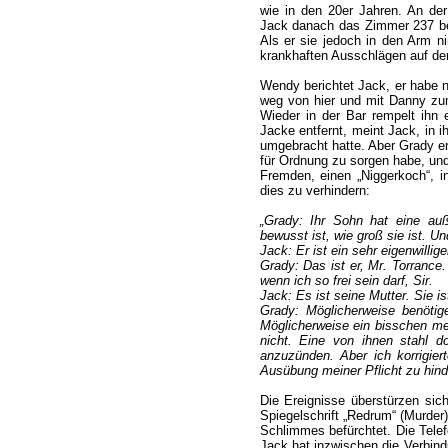
wie in den 20er Jahren. An der
Jack danach das Zimmer 237 bet
Als er sie jedoch in den Arm ni
krankhaften Ausschlägen auf der
Wendy berichtet Jack, er habe 
weg von hier und mit Danny zu
Wieder in der Bar rempelt ihn 
Jacke entfernt, meint Jack, in 
umgebracht hatte. Aber Grady erk
für Ordnung zu sorgen habe, un
Fremden, einen „Niggerkoch“, in
dies zu verhindern:
„Grady: Ihr Sohn hat eine auß
bewusst ist, wie groß sie ist. U
Jack: Er ist ein sehr eigenwillig
Grady: Das ist er, Mr. Torrance.
wenn ich so frei sein darf, Sir.
Jack: Es ist seine Mutter. Sie ist
Grady: Möglicherweise benötig
Möglicherweise ein bisschen me
nicht. Eine von ihnen stahl d
anzuzünden. Aber ich korrigier
Ausübung meiner Pflicht zu hinder
Die Ereignisse überstürzen sich
Spiegelschrift „Redrum“ (Murder)
Schlimmes befürchtet. Die Tele
Jack hat inzwischen die Verbin