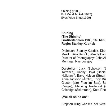
Shining (1980)
Full Metal Jacket (1987)
Eyes Wide Shut (1999)
Shining
(The Shining)
Großbritannien 1980, 146 Min
Regie: Stanley Kubrick
Drehbuch: Stanley Kubrick, Dia
Musik: Béla Bartok, Wendy Carlo
Director of Photography: John Al
Montage: Ray Lovejoy
Darsteller:
Jack Nicholson (Jo
Torrance), Danny Lloyd (Danie
Hallorann), Barry Nelson (Stuart
Anne Jackson (Ärztin), Tony Burt
Gibson (alte Frau im Bad), Ba
Ranger), Manning Redwood (zw
Coleridge (Sekretärin), Kate P
„We all shine on“¹
Stephen King war mit der Verfi