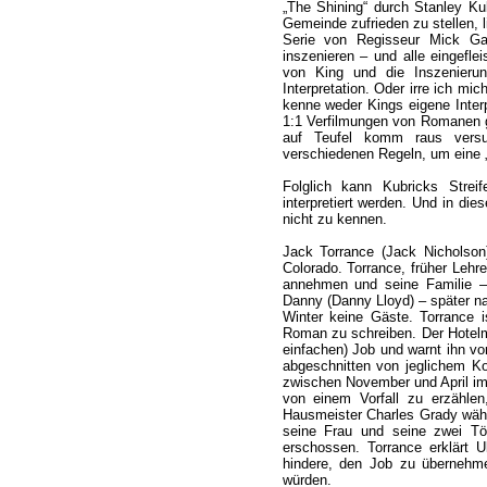
„The Shining“ durch Stanley Ku
Gemeinde zufrieden zu stellen, l
Serie von Regisseur Mick Gar
inszenieren – und alle eingefl
von King und die Inszenierung
Interpretation. Oder irre ich m
kenne weder Kings eigene Inter
1:1 Verfilmungen von Romanen g
auf Teufel komm raus versuc
verschiedenen Regeln, um eine 
Folglich kann Kubricks Streif
interpretiert werden. Und in die
nicht zu kennen.
Jack Torrance (Jack Nicholson
Colorado. Torrance, früher Lehrer
annehmen und seine Familie –
Danny (Danny Lloyd) – später na
Winter keine Gäste. Torrance 
Roman zu schreiben. Der Hotelma
einfachen) Job und warnt ihn v
abgeschnitten von jeglichem K
zwischen November und April im 
von einem Vorfall zu erzähle
Hausmeister Charles Grady währ
seine Frau und seine zwei Tö
erschossen. Torrance erklärt U
hindere, den Job zu übernehme
würden.