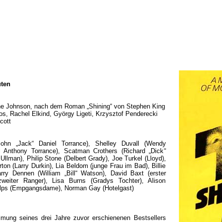
uten
ne Johnson, nach dem Roman „Shining“ von Stephen King
s, Rachel Elkind, György Ligeti, Krzysztof Penderecki
cott
hn „Jack“ Daniel Torrance), Shelley Duvall (Wendy
l Anthony Torrance), Scatman Crothers (Richard „Dick“
 Ullman), Philip Stone (Delbert Grady), Joe Turkel (Lloyd),
on (Larry Durkin), Lia Beldom (junge Frau im Bad), Billie
rry Dennen (William „Bill“ Watson), David Baxt (erster
eiter Ranger), Lisa Burns (Gradys Tochter), Alison
helps (Empgangsdame), Norman Gay (Hotelgast)
lmung seines drei Jahre zuvor erschienenen Bestsellers