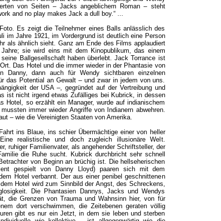
erten von Seiten – Jacks angeblichem Roman – steht
work and no play makes Jack a dull boy.“ ...
Foto. Es zeigt die Teilnehmer eines Balls anlässlich des
li im Jahre 1921, im Vordergrund ist deutlich eine Person
hr als ähnlich sieht. Ganz am Ende des Films applaudiert
r Jahre; sie wird eins mit dem Kinopublikum, das einem
 seine Ballgesellschaft haben überlebt. Jack Torrance ist
 Ort. Das Hotel und die immer wieder in der Phantasie von
n Danny, dann auch für Wendy sichtbaren einzelnen
für das Potential an Gewalt – und zwar in jedem von uns.
ängigkeit der USA –, gegründet auf der Vertreibung und
 ist nicht irgend etwas Zufälliges bei Kubrick, in dessen
as Hotel, so erzählt ein Manager, wurde auf indianischem
r mussten immer wieder Angriffe von Indianern abwehren.
ut – wie die Vereinigten Staaten von Amerika.
Fahrt ins Blaue, ins schier Übermächtige einer von heller
ine realistische und doch zugleich illusionäre Welt.
her, ruhiger Familienvater, als angehender Schriftsteller, der
Familie die Ruhe sucht. Kubrick durchbricht sehr schnell
 Betrachter von Beginn an brüchig ist. Die hellseherischen
lent gespielt von Danny Lloyd) paaren sich mit dem
dem Hotel verbannt. Der aus einer penibel geschnittenen
r dem Hotel wird zum Sinnbild der Angst, des Schreckens,
glosigkeit. Die Phantasien Dannys, Jacks und Wendys
tät, die Grenzen von Trauma und Wahnsinn hier, von für
tenem dort verschwimmen, die Zeitebenen geraten völlig
uren gibt es nur ein Jetzt, in dem sie leben und sterben
dividuelle wie kollektive – ist allgegenwärtig wie die