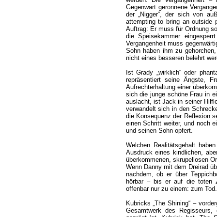
Gegenwart geronnene Vergangenh
der „Nigger“, der sich von auß
attempting to bring an outside p
Auftrag: Er muss für Ordnung so
die Speisekammer eingesperr
Vergangenheit muss gegenwärtig
Sohn haben ihm zu gehorchen, w
nicht eines besseren belehrt wer
Ist Grady „wirklich“ oder phan
repräsentiert seine Ängste, F
Aufrechterhaltung einer überko
sich die junge schöne Frau in e
auslacht, ist Jack in seiner Hilf
verwandelt sich in den Schreck
die Konsequenz der Reflexion sei
einen Schritt weiter, und noch 
und seinen Sohn opfert.
Welchen Realitätsgehalt habe
Ausdruck eines kindlichen, abe
überkommenen, skrupellosen Ord
Wenn Danny mit dem Dreirad übe
nachdem, ob er über Teppichbo
hörbar – bis er auf die toten Z
offenbar nur zu einem: zum Tod.
Kubricks „The Shining“ – vorder
Gesamtwerk des Regisseurs, d