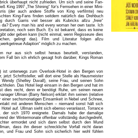
brick überhaupt nicht zufrieden. Um sich und seine Fan-
ieß King 1997 „The Shining“ für’s Fernsehen in einer Mini-
ris (der auch andere Stoffe von King verfilmte) neu
eischten King-Fans finden seitdem natürlich das Drehbuch
 durch Garris viel besser als Kubricks allzu „freie“
ich da? Every man his and every woman her own taste. Ich
pretation, noch sein Buch. Es ist bekannt, dass es keine
ibt oder geben kann (nicht einmal, wenn Regisseure dies
hen, gelingt das). Film und Literatur folgen allzu
„werkgetreue Adaption“ möglich zu machen.
en nur aus sich selbst heraus beurteilt, verstanden,
sem Fall bin ich ehrlich gesagt froh darüber, Kings Roman
) ist unterwegs zum Overlook-Hotel in den Bergen von
, jetzt Schriftsteller, will dort eine Stelle als Hausmeister
 Wendy (Shelley Duvall), seine Frau, und seinen Sohn
chholen. Das Hotel liegt einsam in den Bergen und hat im
ist dies recht, denn er benötigt Ruhe, um seinen neuen
nager Ullman (Barry Nelson) erklärt ihm seinen (relative
or einer sechsmonatigen Einsamkeit in Nebel und Schnee,
ontakt mit anderen Menschen – niemand sonst hält sich
Hotel auf. Ullman sieht sich ebenso veranlasst, Torrance
n, der sich 1970 ereignete. Damals habe der damalige
end der Wintermonate offenbar vollständig durchgedreht,
chter ermordet und sich dann selbst durch den Mund
llman, dass ihn dieser schreckliche Vorfall nicht daran
n, und Frau und Sohn sich sicherlich hier wohl fühlen