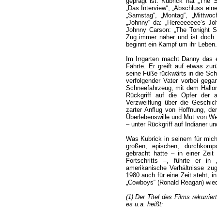
geprägt ist. Kubrick hat „The S
„Das Interview“, „Abschluss eine
„Samstag“, „Montag“, „Mittwo
„Johnny“ da: „Hereeeeeee’s Joh
Johnny Carson: „The Tonight S
Zug immer näher und ist doch
beginnt ein Kampf um ihr Leben.
Im Irrgarten macht Danny das e
Fährte. Er greift auf etwas zur
seine Füße rückwärts in die Schn
verfolgender Vater vorbei gega
Schneefahrzeug, mit dem Hallor
Rückgriff auf die Opfer der 
Verzweiflung über die Geschic
zarter Anflug von Hoffnung, d
Überlebenswille und Mut von Wen
– unter Rückgriff auf Indianer 
Was Kubrick in seinem für mich
großen, epischen, durchkomp
gebracht hatte – in einer Zeit
Fortschritts –, führte er in 
amerikanische Verhältnisse zug
1980 auch für eine Zeit steht, i
„Cowboys“ (Ronald Reagan) wied
(1) Der Titel des Films rekurri
es u.a. heißt: