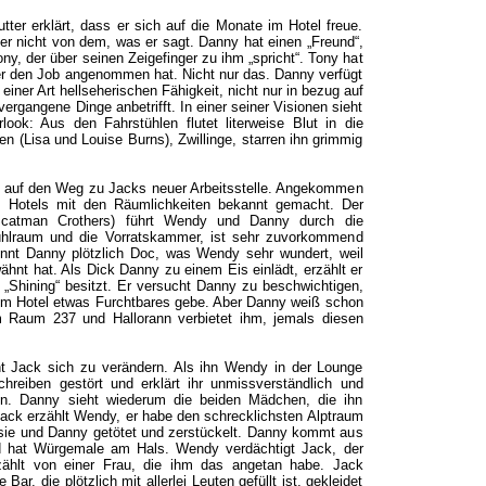
ter erklärt, dass er sich auf die Monate im Hotel freue.
er nicht von dem, was er sagt. Danny hat einen „Freund“,
ony, der über seinen Zeigefinger zu ihm „spricht“. Tony hat
er den Job angenommen hat. Nicht nur das. Danny verfügt
 einer Art hellseherischen Fähigkeit, nicht nur in bezug auf
ergangene Dinge anbetrifft. In einer seiner Visionen sieht
ook: Aus den Fahrstühlen flutet literweise Blut in die
 (Lisa und Louise Burns), Zwillinge, starren ihn grimmig
ch auf den Weg zu Jacks neuer Arbeitsstelle. Angekommen
s Hotels mit den Räumlichkeiten bekannt gemacht. Der
Scatman Crothers) führt Wendy und Danny durch die
ühlraum und die Vorratskammer, ist sehr zuvorkommend
ennt Danny plötzlich Doc, was Wendy sehr wundert, weil
hnt hat. Als Dick Danny zu einem Eis einlädt, erzählt er
 „Shining“ besitzt. Er versucht Danny zu beschwichtigen,
 dem Hotel etwas Furchtbares gebe. Aber Danny weiß schon
 Raum 237 und Hallorann verbietet ihm, jemals diesen
 Jack sich zu verändern. Als ihn Wendy in der Lounge
chreiben gestört und erklärt ihr unmissverständlich und
sen. Danny sieht wiederum die beiden Mädchen, die ihn
 Jack erzählt Wendy, er habe den schrecklichsten Alptraum
sie und Danny getötet und zerstückelt. Danny kommt aus
hat Würgemale am Hals. Wendy verdächtigt Jack, der
rzählt von einer Frau, die ihm das angetan habe. Jack
e Bar, die plötzlich mit allerlei Leuten gefüllt ist, gekleidet