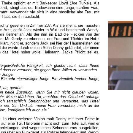
 Theke spricht er mit Barkeeper Lloyd (Joe Turkel). Als
ritt, steigt aus der Badewanne eine junge, schöne Frau.
mmt, verwandelt sie sich in eine hässliche alte Frau mit
 Haut, die ihn auslacht.
nichts gesehen in Zimmer 237. Als sie meint, sie müssten
m Arzt, gerät Jack wieder in Wut und beschimpft Wendy.
ein Kellner an. Als der ihm im Bad die Flecken von der
ihm Mr. Grady zu erkennen, der Frau und Töchter im Hotel
lärt, nicht er, sondern Jack sei hier der Hausmeister, der
d die werde durch seinen Sohn Danny gefährdet, der einen
 das Hotel holen wolle: Hallorann. Jacks Pflicht sei es,
ergewöhnliche Fähigkeit. Ich glaube nicht, dass Ihnen
nd dass er versucht, sie gegen Ihren Willen zu verwenden.
er Junge.
 Ein sehr eigenwilliger Junge. Ein ziemlich frecher Junge,
, ah, gestört.
en beide Zuspruch, wenn Sie mir nicht glauben wollen.
hr. Meine Mädchen, Sir, mochten das ‘Overlook’ anfangs
och tatsächlich Streichhölzer und versuchte, das Hotel
te sie, Sir. Und als meine Frau versuchte, mich an der
n, korrigierte ich auch sie.“
. In einer weiteren Vision malt Danny mit roter Farbe in
 auf eine Tür. Hallorann macht sich zum Hotel auf, weil er
fonleitungen sind wegen eines Schneesturms ausgefallen,
dung über ein Funkgerät zur Polizei lahmgelegt und Wendy