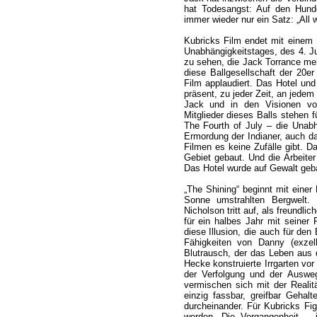
hat Todesangst: Auf den Hund
immer wieder nur ein Satz: „All 
Kubricks Film endet mit einem 
Unabhängigkeitstages, des 4. Ju
zu sehen, die Jack Torrance me
diese Ballgesellschaft der 20e
Film applaudiert. Das Hotel und
präsent, zu jeder Zeit, an jedem
Jack und in den Visionen vo
Mitglieder dieses Balls stehen 
The Fourth of July – die Unabh
Ermordung der Indianer, auch das
Filmen es keine Zufälle gibt. D
Gebiet gebaut. Und die Arbeite
Das Hotel wurde auf Gewalt geba
„The Shining“ beginnt mit einer 
Sonne umstrahlten Bergwelt. E
Nicholson tritt auf, als freundlic
für ein halbes Jahr mit seiner 
diese Illusion, die auch für den
Fähigkeiten von Danny (exzel
Blutrausch, der das Leben aus 
Hecke konstruierte Irrgarten vo
der Verfolgung und der Auswe
vermischen sich mit der Reali
einzig fassbar, greifbar Gehal
durcheinander. Für Kubricks Fig
werden. Die Vergangenheit – in