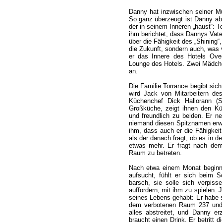
Danny hat inzwischen seiner Mut
So ganz überzeugt ist Danny ab
der in seinem Inneren „haust“: T
ihm berichtet, dass Dannys Vat
über die Fähigkeit des „Shining“,
die Zukunft, sondern auch, was v
er das Innere des Hotels Overl
Lounge des Hotels. Zwei Mädchen
an.
Die Familie Torrance begibt si
wird Jack von Mitarbeitern de
Küchenchef Dick Hallorann (
Großküche, zeigt ihnen den K
und freundlich zu beiden. Er n
niemand diesen Spitznamen erwä
ihm, dass auch er die Fähigkeit
als der danach fragt, ob es in
etwas mehr. Er fragt nach dem
Raum zu betreten.
Nach etwa einem Monat beginnt
aufsucht, fühlt er sich beim S
barsch, sie solle sich verpis
auffordern, mit ihm zu spielen.
seines Lebens gehabt: Er habe 
dem verbotenen Raum 237 und 
alles abstreitet, und Danny e
braucht einen Drink. Er betritt di