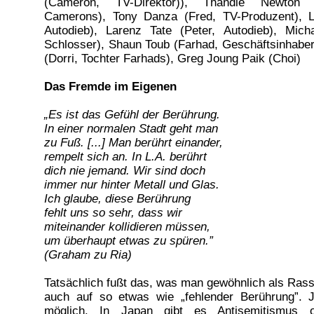
(Cameron, TV-Direktor)), Thandie Newton (
Camerons), Tony Danza (Fred, TV-Produzent), L
Autodieb), Larenz Tate (Peter, Autodieb), Mich
Schlosser), Shaun Toub (Farhad, Geschäftsinhabe
(Dorri, Tochter Farhads), Greg Joung Paik (Choi)
Das Fremde im Eigenen
„Es ist das Gefühl der Berührung.
In einer normalen Stadt geht man
zu Fuß. [...] Man berührt einander,
rempelt sich an. In L.A. berührt
dich nie jemand. Wir sind doch
immer nur hinter Metall und Glas.
Ich glaube, diese Berührung
fehlt uns so sehr, dass wir
miteinander kollidieren müssen,
um überhaupt etwas zu spüren.”
(Graham zu Ria)
Tatsächlich fußt das, was man gewöhnlich als Ras
auch auf so etwas wie „fehlender Berührung”. Je
möglich. In Japan gibt es Antisemitismus 