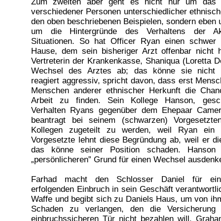
Zum zweiten aber geht es nicht nur um das Au
verschiedener Personen unterschiedlicher ethnische
den oben beschriebenen Beispielen, sondern eben 
um die Hintergründe des Verhaltens der Ak
Situationen. So hat Officer Ryan einen schwer
Hause, dem sein bisheriger Arzt offenbar nicht 
Vertreterin der Krankenkasse, Shaniqua (Loretta De
Wechsel des Arztes ab; das könne sie nicht f
reagiert aggressiv, spricht davon, dass erst Mensc
Menschen anderer ethnischer Herkunft die Cha
Arbeit zu finden. Sein Kollege Hanson, ges
Verhalten Ryans gegenüber dem Ehepaar Camero
beantragt bei seinem (schwarzen) Vorgesetzte
Kollegen zugeteilt zu werden, weil Ryan ein 
Vorgesetzte lehnt diese Begründung ab, weil er di
das könne seiner Position schaden. Hanson 
„persönlicheren” Grund für einen Wechsel ausdenk
Farhad macht den Schlosser Daniel für ei
erfolgenden Einbruch in sein Geschäft verantwortlic
Waffe und begibt sich zu Daniels Haus, um von ih
Schaden zu verlangen, den die Versicherung
einbruchssicheren Tür nicht bezahlen will. Grah