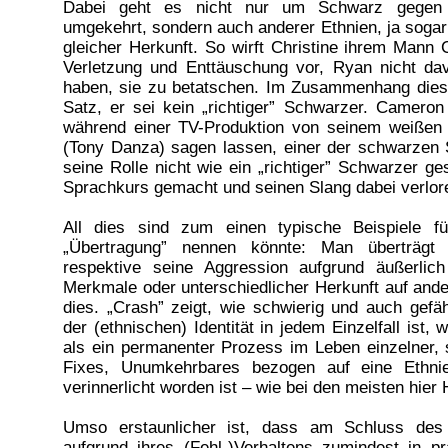
Dabei geht es nicht nur um Schwarz gegen 
umgekehrt, sondern auch anderer Ethnien, ja soga
gleicher Herkunft. So wirft Christine ihrem Man
Verletzung und Enttäuschung vor, Ryan nicht da
haben, sie zu betatschen. Im Zusammenhang dieses
Satz, er sei kein „richtiger” Schwarzer. Camero
während einer TV-Produktion von seinem weißen
(Tony Danza) sagen lassen, einer der schwarzen 
seine Rolle nicht wie ein „richtiger” Schwarzer ge
Sprachkurs gemacht und seinen Slang dabei verlor
All dies sind zum einen typische Beispiele 
„Übertragung” nennen könnte: Man überträgt s
respektive seine Aggression aufgrund äußerlich 
Merkmale oder unterschiedlicher Herkunft auf ande
dies. „Crash” zeigt, wie schwierig und auch gefäh
der (ethnischen) Identität in jedem Einzelfall ist, w
als ein permanenter Prozess im Leben einzelner,
Fixes, Unumkehrbares bezogen auf eine Ethni
verinnerlicht worden ist – wie bei den meisten hier
Umso erstaunlicher ist, dass am Schluss des 
aufgrund ihres (Fehl-)Verhaltens zumindest in pr