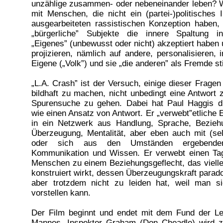
unzählige zusammen- oder nebeneinander leben? W
mit Menschen, die nicht ein (partei-)politisches 
ausgearbeiteten rassistischen Konzeption haben,
„bürgerliche” Subjekte die innere Spaltung 
„Eigenes” (unbewusst oder nicht) akzeptiert haben
projizieren, nämlich auf andere, personalisieren, 
Eigene („Volk”) und sie „die anderen” als Fremde sti
„L.A. Crash” ist der Versuch, einige dieser Fragen
bildhaft zu machen, nicht unbedingt eine Antwort z
Spurensuche zu gehen. Dabei hat Paul Haggis 
wie einen Ansatz von Antwort. Er „verwebt”etliche 
in ein Netzwerk aus Handlung, Sprache, Beziehu
Überzeugung, Mentalität, aber eben auch mit (se
oder sich aus den Umständen ergebenden
Kommunikation und Wissen. Er verwebt einen Ta
Menschen zu einem Beziehungsgeflecht, das vielle
konstruiert wirkt, dessen Überzeugungskraft parad
aber trotzdem nicht zu leiden hat, weil man s
vorstellen kann.
Der Film beginnt und endet mit dem Fund der Le
Mannes. Inspektor Graham (Don Cheadle) wird z