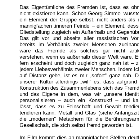
Das Eigentümliche des Fremden ist, dass es oh
nicht existieren kann. Schon Georg Simmel wusst
ein Element der Gruppe selbst, nicht anders als
mannigfachen ‚inneren Feinde’ – ein Element, de
Gliedstellung zugleich ein Außerhalb und Gegenüber
Das gilt vor und abseits aller rassistischen Voru
bereits im Verhältnis zweier Menschen zueinan
wäre das Fremde als solches gar nicht artik
verstehen, wenn es außerhalb dieser Welt wäre. E
fern erscheint und doch zugleich ganz nah ist – 
jedem Liebesverhältnis zweier Menschen. Indem i
auf Distanz gehe, ist es mir „sofort” ganz nah. Di
unserer Kultur allerdings „will” es, dass aufgrund 
Konstruktion des Zusammenlebens sich das Frem
und das Eigene in dem, was wir „unsere Identit
personalisieren – auch ein Konstrukt! – und k
lässt, dass es zu Feinschaft und Gewalt tendie
tendieren kann. Metall und Glas (siehe Anfangszit
die „modernen” Metaphern für die Berührungsa
Gesellschaft, die sich selbst fremd geworden ist.
Im Film kommt dies an mannigfachen Stellen deut