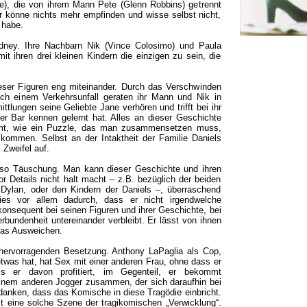
e), die von ihrem Mann Pete (Glenn Robbins) getrennt
 er könne nichts mehr empfinden und wisse selbst nicht,
 habe.
ney. Ihre Nachbarn Nik (Vince Colosimo) und Paula
mit ihren drei kleinen Kindern die einzigen zu sein, die
eser Figuren eng miteinander. Durch das Verschwinden
ach einem Verkehrsunfall geraten ihr Mann und Nik in
tlungen seine Geliebte Jane verhören und trifft bei ihr
er Bar kennen gelernt hat. Alles an dieser Geschichte
immt, wie ein Puzzle, das man zusammensetzen muss,
kommen. Selbst an der Intaktheit der Familie Daniels
Zweifel auf.
enso Täuschung. Man kann dieser Geschichte und ihren
r Details nicht halt macht – z.B. bezüglich der beiden
ylan, oder den Kindern der Daniels –, überraschend
dies vor allem dadurch, dass er nicht irgendwelche
nsequent bei seinen Figuren und ihrer Geschichte, bei
rbundenheit untereinander verbleibt. Er lässt von ihnen
das Ausweichen.
 hervorragenden Besetzung. Anthony LaPaglia als Cop,
twas hat, hat Sex mit einer anderen Frau, ohne dass er
s er davon profitiert, im Gegenteil, er bekommt
einem anderen Jogger zusammen, der sich daraufhin bei
danken, dass das Komische in diese Tragödie einbricht.
 eine solche Szene der tragikomischen „Verwicklung“.