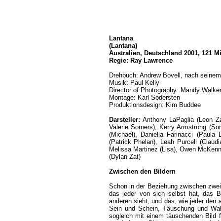
Lantana
(Lantana)
Australien, Deutschland 2001, 121 M
Regie: Ray Lawrence
Drehbuch: Andrew Bovell, nach seinem
Musik: Paul Kelly
Director of Photography: Mandy Walke
Montage: Karl Sodersten
Produktionsdesign: Kim Buddee
Darsteller:
Anthony LaPaglia (Leon Za
Valerie Somers), Kerry Armstrong (So
(Michael), Daniella Farinacci (Paula
(Patrick Phelan), Leah Purcell (Claud
Melissa Martinez (Lisa), Owen McKenn
(Dylan Zat)
Zwischen den Bildern
Schon in der Beziehung zwischen zwei 
das jeder von sich selbst hat, das B
anderen sieht, und das, wie jeder den 
Sein und Schein, Täuschung und Wahr
sogleich mit einem täuschenden Bild 