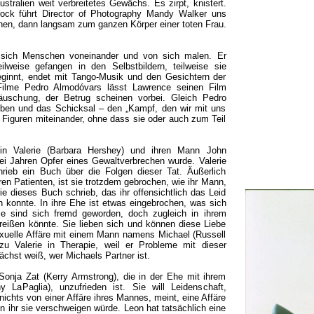
ustralien weit verbreitetes Gewächs. Es zirpt, knistert.
hcock führt Director of Photography Mandy Walker uns
nen, dann langsam zum ganzen Körper einer toten Frau.
e sich Menschen voneinander und von sich malen. Er
eilweise gefangen in den Selbstbildern, teilweise sie
eginnt, endet mit Tango-Musik und den Gesichtern der
 Filme Pedro Almodóvars lässt Lawrence seinen Film
Täuschung, der Betrug scheinen vorbei. Gleich Pedro
ben und das Schicksal – den „Kampf, den wir mit uns
er Figuren miteinander, ohne dass sie oder auch zum Teil
erin Valerie (Barbara Hershey) und ihren Mann John
ei Jahren Opfer eines Gewaltverbrechen wurde. Valerie
hrieb ein Buch über die Folgen dieser Tat. Äußerlich
n Patienten, ist sie trotzdem gebrochen, wie ihr Mann,
e dieses Buch schrieb, das ihr offensichtlich das Leid
 konnte. In ihre Ehe ist etwas eingebrochen, was sich
ie sind sich fremd geworden, doch zugleich in ihrem
reißen könnte. Sie lieben sich und können diese Liebe
exuelle Affäre mit einem Mann namens Michael (Russell
zu Valerie in Therapie, weil er Probleme mit dieser
chst weiß, wer Michaels Partner ist.
Sonja Zat (Kerry Armstrong), die in der Ehe mit ihrem
LaPaglia), unzufrieden ist. Sie will Leidenschaft,
nichts von einer Affäre ihres Mannes, meint, eine Affäre
n ihr sie verschweigen würde. Leon hat tatsächlich eine