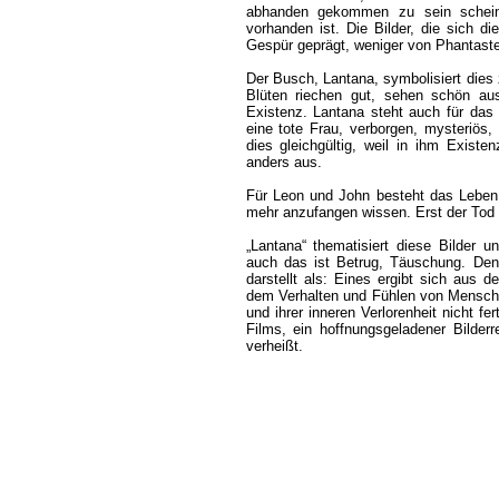
abhanden gekommen zu sein scheint
vorhanden ist. Die Bilder, die sich d
Gespür geprägt, weniger von Phantaster
Der Busch, Lantana, symbolisiert dies
Blüten riechen gut, sehen schön aus
Existenz. Lantana steht auch für das
eine tote Frau, verborgen, mysteriös,
dies gleichgültig, weil in ihm Exist
anders aus.
Für Leon und John besteht das Leben n
mehr anzufangen wissen. Erst der Tod 
„Lantana“ thematisiert diese Bilder un
auch das ist Betrug, Täuschung. Den
darstellt als: Eines ergibt sich aus d
dem Verhalten und Fühlen von Mensche
und ihrer inneren Verlorenheit nicht f
Films, ein hoffnungsgeladener Bilder
verheißt.