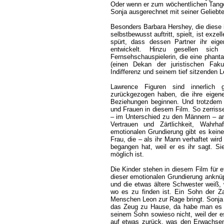
Oder wenn er zum wöchentlichen Tango
Sonja ausgerechnet mit seiner Geliebte
Besonders Barbara Hershey, die diese i
selbstbewusst auftritt, spielt, ist exze
spürt, dass dessen Partner ihr ei
entwickelt. Hinzu gesellen sich
Fernsehschauspielerin, die eine phanta
(einen Dekan der juristischen Faku
Indifferenz und seinem tief sitzenden L
Lawrence Figuren sind innerlich
zurückgezogen haben, die ihre eigen
Beziehungen beginnen. Und trotzdem 
und Frauen in diesem Film. So zerriss
– im Unterschied zu den Männern – an
Vertrauen und Zärtlichkeit, Wahrha
emotionalen Grundierung gibt es keine
Frau, die – als ihr Mann verhaftet wir
begangen hat, weil er es ihr sagt. S
möglich ist.
Die Kinder stehen in diesem Film für 
dieser emotionalen Grundierung ankn
und die etwas ältere Schwester weiß,
wo es zu finden ist. Ein Sohn der Z
Menschen Leon zur Rage bringt. Sonja
das Zeug zu Hause, da habe man es w
seinem Sohn sowieso nicht, weil der e
auf etwas zurück, was den Erwachsen