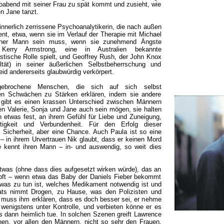
abend mit seiner Frau zu spät kommt und zusieht, wie
n Jane tanzt.
nnerlich zerrissene Psychoanalytikerin, die nach außen
llent, etwa, wenn sie im Verlauf der Therapie mit Michael
gener Mann sein muss, wenn sie zunehmend Ängste
 Kerry Armstrong, eine in Australien bekannte
stische Rolle spielt, und Geoffrey Rush, der John Knox
ltät) in seiner äußerlichen Selbstbeherrschung und
eid andererseits glaubwürdig verkörpert.
 gebrochene Menschen, die sich auf sich selbst
en Schwächen zu Stärken erklären, indem sie andere
gibt es einen krassen Unterschied zwischen Männern
en Valerie, Sonja und Jane auch sein mögen, sie halten
 etwas fest, an ihrem Gefühl für Liebe und Zuneigung,
ftigkeit und Verbundenheit. Für den Erfolg dieser
 Sicherheit, aber eine Chance. Auch Paula ist so eine
d – in ihrem Urvertrauen Nik glaubt, dass er keinen Mord
ie kennt ihren Mann – in- und auswendig, so weit dies
etwas (ohne dass dies aufgesetzt wirken würde), das an
üpft – wenn etwa das Baby der Daniels Fieber bekommt
 was zu tun ist, welches Medikament notwendig ist und
ats nimmt Drogen, zu Hause, was den Polizisten und
 muss ihm erklären, dass es doch besser sei, er nehme
enigstens unter Kontrolle, und verbieten könne er es
s dann heimlich tue. In solchen Szenen greift Lawrence
en, vor allen den Männern, nicht so sehr den Frauen,