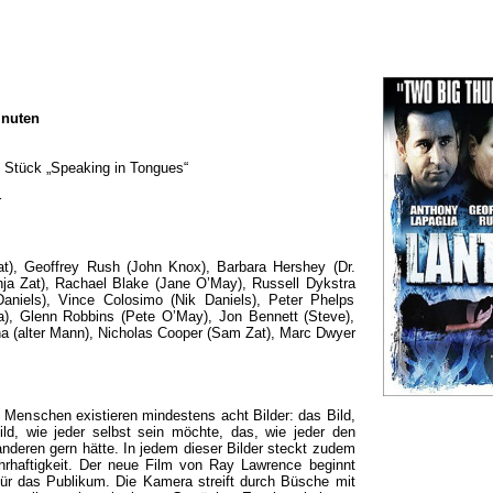
inuten
 Stück „Speaking in Tongues“
r
t), Geoffrey Rush (John Knox), Barbara Hershey (Dr.
nja Zat), Rachael Blake (Jane O’May), Russell Dykstra
 Daniels), Vince Colosimo (Nik Daniels), Peter Phelps
ia), Glenn Robbins (Pete O’May), Jon Bennett (Steve),
a (alter Mann), Nicholas Cooper (Sam Zat), Marc Dwyer
Menschen existieren mindestens acht Bilder: das Bild,
ild, wie jeder selbst sein möchte, das, wie jeder den
anderen gern hätte. In jedem dieser Bilder steckt zudem
haftigkeit. Der neue Film von Ray Lawrence beginnt
für das Publikum. Die Kamera streift durch Büsche mit