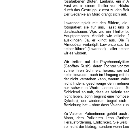
rosafarbenen Blüten, Lantana, ein in A
Fast wie in einem Thriller von Hitc
durch das Gestrüpp, zuerst zu den Bei
Der Gedanke an Mord drängt sich auf.
Lawrence spielt mit den Bildern, di
fotografiert sie für uns, lässt uns t
durchschauen. Was wie ein Thriller b
Hauptpersonen. Ähnlich wie etliche
ausklingen. Ja, er klingt aus. Die 
Almodóvar verknüpft Lawrence das Le
selber führen“ (Lawrence) – aller sein
wir es wissen.
Wir treffen auf die Psychoanalytik
(Geoffrey Rush), deren Tochter vor zw
schrie ihren Schmerz heraus, sie sc
selbstbewusst, auch im Umgang mit ihre
der nicht verstehen kann, warum Valeri
nicht lindern, geschweige denn nehmen
nur schwer in Worte fassen lässt. S
Schicksal so nah, dass es Valerie zer
nicht leben. John beginnt eine homos
Dykstra), der wiederum begibt sich 
Beziehung hat – ohne dass Valerie zunä
Zu Valeries Patientinnen gehört auch 
Mann, dem Polizisten Leon (Anthony 
Herausforderung, Ehrlichkeit. Sie weiß 
sei nicht der Betrug, sondern wenn Leo