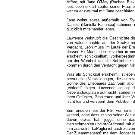
Affäre, mit Jane O’May (Rachael Blak
lebt. Leon erklärt später seiner Frau,
warum er zweimal mit Jane geschlafen
Jane wohnt etwas außerhalb von Syd
Daniels (Daniella Farinacci) scheinen 
glücklich miteinander leben.
Lawrence verknüpft die Geschichte di
von Valerie nachts auf der Straße n
Verdacht. Leon muss im Laufe der Ermit
dessen Ex-Mann, den er vorher in ein
erscheint schicksalhaft, vorherbest
um der Wahrheit auf die Schliche zu 
kommen durch den Verdacht gegen Nik 
Was als Schicksal erscheint, ist eb
personellen Verwicklungen, die auch vo
Söhne des Ehepaares Zat, Sam and D
„einfach“ folgen. Lawrence gelingt 
Nebenschauplätze aufmacht, sondern ko
ihren Gefühlen, Problemen und ihrer Ve
nicht los und versperrt dem Publikum 
Zum anderen lebt der Film von einer
wütend, ohne dass er von seiner Wut e
davon etwas hat, joggt, ohne das
Herzschmerzen und stößt frontal mit 
ihm ausweint. LaPaglia ist auch zu ver
Der Zusammenstoß mit dem Jogger ist