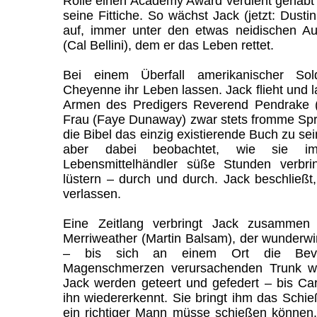
Rolle einen Academy Award verdient gehabt 
seine Fittiche. So wächst Jack (jetzt: Dust
auf, immer unter den etwas neidischen A
(Cal Bellini), dem er das Leben rettet.
Bei einem Überfall amerikanischer Sol
Cheyenne ihr Leben lassen. Jack flieht und la
Armen des Predigers Reverend Pendrake (
Frau (Faye Dunaway) zwar stets fromme Sprü
die Bibel das einzig existierende Buch zu sei
aber dabei beobachtet, wie sie 
Lebensmittelhändler süße Stunden verbri
lüstern – durch und durch. Jack beschließt
verlassen.
Eine Zeitlang verbringt Jack zusammen
Merriweather (Martin Balsam), der wunderwi
– bis sich an einem Ort die Bev
Magenschmerzen verursachenden Trunk we
Jack werden geteert und gefedert – bis Car
ihn wiedererkennt. Sie bringt ihm das Schie
ein richtiger Mann müsse schießen können