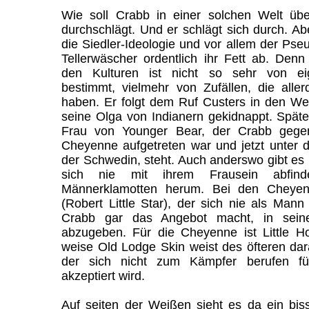
Wie soll Crabb in einer solchen Welt üb
durchschlägt. Und er schlägt sich durch. 
die Siedler-Ideologie und vor allem der Pse
Tellerwäscher ordentlich ihr Fett ab. De
den Kulturen ist nicht so sehr von ei
bestimmt, vielmehr von Zufällen, die aller
haben. Er folgt dem Ruf Custers in den We
seine Olga von Indianern gekidnappt. Später t
Frau von Younger Bear, der Crabb gegenü
Cheyenne aufgetreten war und jetzt unter 
der Schwedin, steht. Auch anderswo gibt es P
sich nie mit ihrem Frausein abfind
Männerklamotten herum. Bei den Cheyenn
(Robert Little Star), der sich nie als Mann
Crabb gar das Angebot macht, in sei
abzugeben. Für die Cheyenne ist Little H
weise Old Lodge Skin weist des öfteren dar
der sich nicht zum Kämpfer berufen fü
akzeptiert wird.
Auf seiten der Weißen sieht es da ein bis