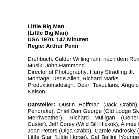
Little Big Man
(Little Big Man)
USA 1970, 147 Minuten
Regie: Arthur Penn
Drehbuch: Calder Willingham, nach dem R
Musik: John Hammond
Director of Photography: Harry Stradling Jr.
Montage: Dede Allen, Richard Marks
Produktionsdesign: Dean Tavoularis, Angel
Nelson
Darsteller:
Dustin Hoffman (Jack Crabb)
Pendrake), Chief Dan George (Old Lodge Ski
Merriweather), Richard Mulligan (Gene
Custer), Jeff Corey (Wild Bill Hickok), Aimée
Jean Peters (Olga Crabb), Carole Androsky (
Little Star (Little Horse), Cal Bellini (You