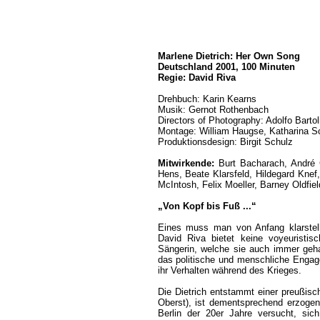
Marlene Dietrich: Her Own Song
Deutschland 2001, 100 Minuten
Regie: David Riva
Drehbuch: Karin Kearns
Musik: Gernot Rothenbach
Directors of Photography: Adolfo Bartoli,
Montage: William Haugse, Katharina S
Produktionsdesign: Birgit Schulz
Mitwirkende:
Burt Bacharach, André 
Hens, Beate Klarsfeld, Hildegard Knef
McIntosh, Felix Moeller, Barney Oldfie
„Von Kopf bis Fuß ...“
Eines muss man von Anfang klarstell
David Riva bietet keine voyeuristis
Sängerin, welche sie auch immer geha
das politische und menschliche Engage
ihr Verhalten während des Krieges.
Die Dietrich entstammt einer preußische
Oberst), ist dementsprechend erzogen
Berlin der 20er Jahre versucht, sich