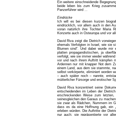
Ein weitere einschneidende Begegnung
beide leben bis zum Krieg zusammen
Panzerführer wird ...
Eindrücke
Ich will es bei diesen kurzen biogra
eindrücklich, vor allem auch in den Au
voran natürlich ihre Tochter Maria 
Konzerte auch in Osteuropa und vor alle
David Riva zeigt die Dietrich vorwiege
ehemals Verfolgten in Israel, wie sie si
Blumen sind“. Und dabei wurde mir 
platten propagandistischen, ja ober
verfolgt, wie sie immer wieder während
vor und nach ihrem Auftritt kämpfen 
Ardennen nur mit knapper Not dem Zugr
einem Land, aus dem sie stammte, nac
selbst verkörperte, eliminiert worden w
– auch später noch – nannte, entstan
mütterlicher Fürsorge und erotischer S
David Riva konzentriert seine Dokum
entscheidenden im Leben der Dietrich 
erschreckenden Weise zum letzten, 
seinesgleichen den Garaus zu machen. 
sie zwar als Rädchen, Nummern im Ge
dass es da eine Hoffnung gab, ein 
erleben würden. Die Auftritte der Die
nur auch; sie repräsentierte vor al