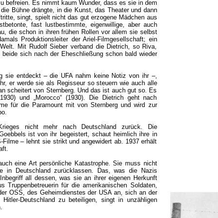
 zu befreien. Es nimmt kaum Wunder, dass es sie in dem
uf die Bühne drängte, in die Kunst, das Theater und dann
ftritte, singt, spielt nicht das gut erzogene Mädchen aus
betonte, fast lustbestimmte, eigenwillige, aber auch
u, die schon in ihren frühen Rollen vor allem sie selbst
damals Produktionsleiter der Ariel-Filmgesellschaft; ein
elt. Mit Rudolf Sieber verband die Dietrich, so Riva,
l beide sich nach der Eheschließung schon bald wieder
g sie entdeckt – die UFA nahm keine Notiz von ihr –,
r ihr, er werde sie als Regisseur so steuern wie auch alle
n scheitert von Sternberg. Und das ist auch gut so. Es
(1930) und „Morocco“ (1930). Die Dietrich geht nach
lme für die Paramount mit von Sternberg und wird zur
bo.
Krieges nicht mehr nach Deutschland zurück. Die
ebbels ist von ihr begeistert, schaut heimlich ihre in
ilme – lehnt sie strikt und angewidert ab. 1937 erhält
ft.
 auch eine Art persönliche Katastrophe. Sie muss nicht
te in Deutschland zurücklassen. Das, was die Nazis
r Inbegriff all dessen, was sie an ihrer eigenen Herkunft
us Truppenbetreuerin für die amerikanischen Soldaten,
 der OSS, des Geheimdienstes der USA an, sich an der
Hitler-Deutschland zu beteiligen, singt in unzähligen
.