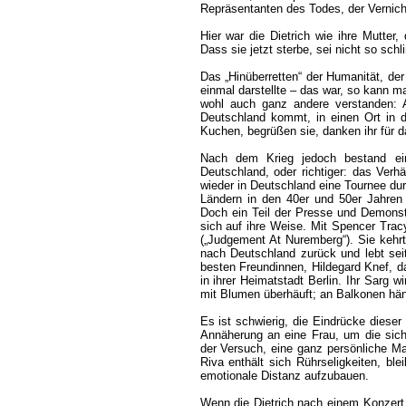
Repräsentanten des Todes, der Vernicht
Hier war die Dietrich wie ihre Mutter
Dass sie jetzt sterbe, sei nicht so schl
Das „Hinüberretten“ der Humanität, der
einmal darstellte – das war, so kann 
wohl auch ganz andere verstanden:
Deutschland kommt, in einen Ort in 
Kuchen, begrüßen sie, danken ihr für d
Nach dem Krieg jedoch bestand ein 
Deutschland, oder richtiger: das Verhä
wieder in Deutschland eine Tournee durc
Ländern in den 40er und 50er Jahren 
Doch ein Teil der Presse und Demonst
sich auf ihre Weise. Mit Spencer Tracy
(„Judgement At Nuremberg“). Sie kehrt
nach Deutschland zurück und lebt seit
besten Freundinnen, Hildegard Knef, dar
in ihrer Heimatstadt Berlin. Ihr Sarg 
mit Blumen überhäuft; an Balkonen hän
Es ist schwierig, die Eindrücke diese
Annäherung an eine Frau, um die sic
der Versuch, eine ganz persönliche Mar
Riva enthält sich Rührseligkeiten, bl
emotionale Distanz aufzubauen.
Wenn die Dietrich nach einem Konzert