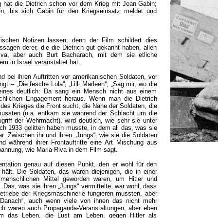
 hat die Dietrich schon vor dem Krieg mit Jean Gabin;
, bis sich Gabin für den Kriegseinsatz meldet und
fischen Notizen lassen; denn der Film schildert dies
ssagen derer, die die Dietrich gut gekannt haben, allen
Riva, aber auch Burt Bacharach, mit dem sie etliche
m in Israel veranstaltet hat.
nd bei ihren Auftritten vor amerikanischen Soldaten, vor
ngt – „Die fesche Lola“, „Lilli Marleen“, „Sag mir, wo die
eines deutlich: Da sang ein Mensch nicht aus einem
flächlichen Engagement heraus. Wenn man die Dietrich
 des Krieges die Front sucht, die Nähe der Soldaten, die
mussten (u.a. entkam sie während der Schlacht um die
iff der Wehrmacht), wird deutlich, wie sehr sie unter
h 1933 gelitten haben musste, in dem all das, was sie
ar. Zwischen ihr und ihren „Jungs“, wie sie die Soldaten
d während ihrer Frontauftritte eine Art Mischung aus
pannung, wie Maria Riva in dem Film sagt.
entation genau auf diesen Punkt, den er wohl für den
hält. Die Soldaten, das waren diejenigen, die in einer
menschlichen Mittel geworden waren, um Hitler und
Das, was sie ihren „Jungs“ vermittelte, war wohl, dass
triebe der Kriegsmaschinerie fungieren mussten, aber
„Danach“, auch wenn viele von ihnen das nicht mehr
trich waren auch Propaganda-Veranstaltungen, aber eben
lem das Leben, die Lust am Leben, gegen Hitler als