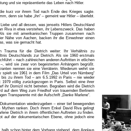
ung und sie repräsentierte das Leben nach Hitler.
, die kurz vor ihrem Tod nach Ende des Krieges sagte.
imm, denn sie habe „ihn“ – gemeint war Hitler – überlebt.
 Liebe und all dessen, was jenseits Hitlers Deutschland
man Riva in etwa verstehen, ihr Lebenszweck. Das haben
 Als sie mit amerikanischen Truppen zusammen nach
der Nähe von Aachen, backen ihr die Einwohner einen
as, was sie gemacht hat.
Trauma für die Dietrich weiter: Ihr Verhältnis zu
ltnis Deutschlands zur Dietrich. Als sie 1960 erstmals
hführt – nach zahlreichen anderen Auftritten in etlichen
–, wird sie zwar von begeisterten Anhängern begrüßt.
ranten nennen sie eine Verräterin. Wiederum wehrt sie
 spielt sie 1961 in dem Film „Das Urteil von Nürnberg“
 bis zu ihrem Tod – am 6.5.1992 in Paris – nie wieder
 1979 völlig zurückgezogen in Paris. Selbst eine ihrer
f ihr Domizil nicht betreten. Begraben wird die Dietrich
wird auf dem Weg zum Friedhof von trauernden Berlinern
gen Transparente mit der Aufschrift „Danke Marlene“.
r Dokumentation wiederzugeben – einer tief bewegenden
h Mythen ranken. Doch ihrem Enkel David Riva gelingt
lene Dietrich in ihrem öffentlichen Auftreten zu finden.
eibt auf der dokumentarischen Ebene, ohne jedoch eine
, halb schon hinter dem Vorhang stehend, dem Applaus