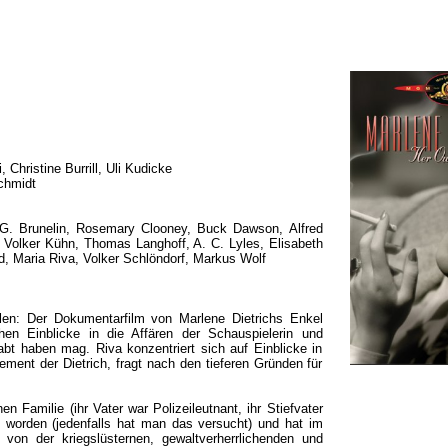
 Christine Burrill, Uli Kudicke
chmidt
G. Brunelin, Rosemary Clooney, Buck Dawson, Alfred
, Volker Kühn, Thomas Langhoff, A. C. Lyles, Elisabeth
ld, Maria Riva, Volker Schlöndorf, Markus Wolf
en: Der Dokumentarfilm von Marlene Dietrichs Enkel
chen Einblicke in die Affären der Schauspielerin und
bt haben mag. Riva konzentriert sich auf Einblicke in
ment der Dietrich, fragt nach den tieferen Gründen für
n Familie (ihr Vater war Polizeileutnant, ihr Stiefvater
 worden (jedenfalls hat man das versucht) und hat im
 von der kriegslüsternen, gewaltverherrlichenden und