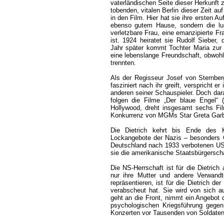
vaterländischen Seite dieser Herkunft
tobenden, vitalen Berlin dieser Zeit a
in den Film. Hier hat sie ihre ersten Au
ebenso gutem Hause, sondern die lust
verletzbare Frau, eine emanzipierte Fra
ist. 1924 heiratet sie Rudolf Sieber, 
Jahr später kommt Tochter Maria zur W
eine lebenslange Freundschaft, obwoh
trennten.
Als der Regisseur Josef von Sternber
fasziniert nach ihr greift, verspricht e
anderen seiner Schauspieler. Doch dara
folgen die Filme „Der blaue Engel“ 
Hollywood, dreht insgesamt sechs Fi
Konkurrenz von MGMs Star Greta Gar
Die Dietrich kehrt bis Ende des 
Lockangebote der Nazis – besonders Go
Deutschland nach 1933 verbotenen US-F
sie die amerikanische Staatsbürgerscha
Die NS-Herrschaft ist für die Dietrich
nur ihre Mutter und andere Verwand
repräsentieren, ist für die Dietrich de
verabscheut hat. Sie wird von sich a
geht an die Front, nimmt ein Angebot
psychologischen Kriegsführung gegen 
Konzerten vor Tausenden von Soldaten