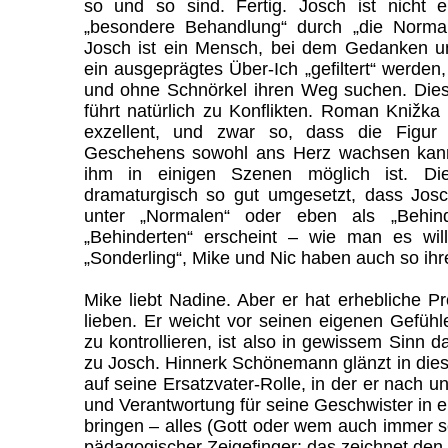
so und so sind. Fertig. Josch ist nicht
„besondere Behandlung“ durch „die Norm
Josch ist ein Mensch, bei dem Gedanken un
ein ausgeprägtes Über-Ich „gefiltert“ werde
und ohne Schnörkel ihren Weg suchen. Diese
führt natürlich zu Konflikten. Roman Knižka
exzellent, und zwar so, dass die Figu
Geschehens sowohl ans Herz wachsen kann
ihm in einigen Szenen möglich ist. Die
dramaturgisch so gut umgesetzt, dass Josc
unter „Normalen“ oder eben als „Behind
„Behinderten“ erscheint – wie man es will
„Sonderling“, Mike und Nic haben auch so ihr
Mike liebt Nadine. Aber er hat erhebliche Pro
lieben. Er weicht vor seinen eigenen Gefühl
zu kontrollieren, ist also in gewissem Sinn
zu Josch. Hinnerk Schönemann glänzt in dies
auf seine Ersatzvater-Rolle, in der er nach u
und Verantwortung für seine Geschwister in ei
bringen – alles (Gott oder wem auch immer s
pädagogischer Zeigefinger: das zeichnet den