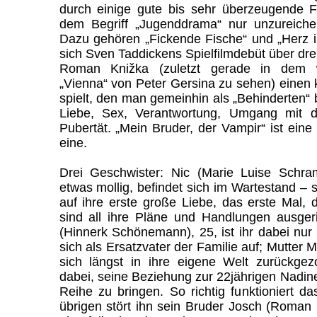
durch einige gute bis sehr überzeugende F
dem Begriff „Jugenddrama“ nur unzureich
Dazu gehören „Fickende Fische“ und „Herz i
sich Sven Taddickens Spielfilmdebüt über dre
Roman Knižka (zuletzt gerade in dem 
„Vienna“ von Peter Gersina zu sehen) einen
spielt, den man gemeinhin als „Behinderten“
Liebe, Sex, Verantwortung, Umgang mit d
Pubertät. „Mein Bruder, der Vampir“ ist ein
eine.
Drei Geschwister: Nic (Marie Luise Schr
etwas mollig, befindet sich im Wartestand – sie
auf ihre erste große Liebe, das erste Mal, 
sind all ihre Pläne und Handlungen ausgeri
(Hinnerk Schönemann), 25, ist ihr dabei nur
sich als Ersatzvater der Familie auf; Mutter Ma
sich längst in ihre eigene Welt zurückgez
dabei, seine Beziehung zur 22jährigen Nadine 
Reihe zu bringen. So richtig funktioniert d
übrigen stört ihn sein Bruder Josch (Roman 