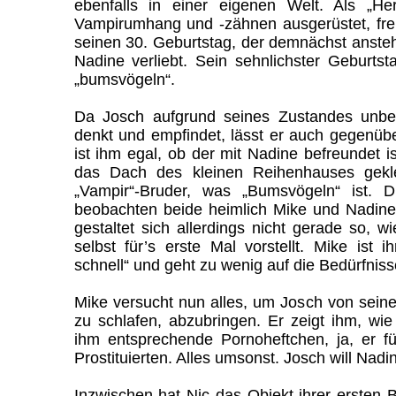
ebenfalls in einer eigenen Welt. Als „Her
Vampirumhang und -zähnen ausgerüstet, freut
seinen 30. Geburtstag, der demnächst ansteh
Nadine verliebt. Sein sehnlichster Geburts
„bumsvögeln“.
Da Josch aufgrund seines Zustandes unbe
denkt und empfindet, lässt er auch gegenübe
ist ihm egal, ob der mit Nadine befreundet is
das Dach des kleinen Reihenhauses gekle
„Vampir“-Bruder, was „Bumsvögeln“ ist. 
beobachten beide heimlich Mike und Nadine
gestaltet sich allerdings nicht gerade so, wi
selbst für’s erste Mal vorstellt. Mike ist 
schnell“ und geht zu wenig auf die Bedürfniss
Mike versucht nun alles, um Josch von sei
zu schlafen, abzubringen. Er zeigt ihm, wie
ihm entsprechende Pornoheftchen, ja, er fü
Prostituierten. Alles umsonst. Josch will Nadi
Inzwischen hat Nic das Objekt ihrer ersten 