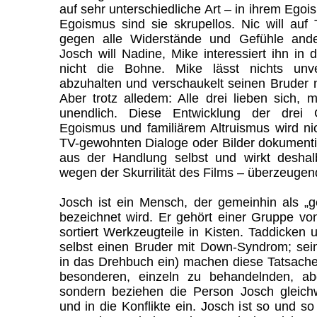
auf sehr unterschiedliche Art – in ihrem Egoi
Egoismus sind sie skrupellos. Nic will au
gegen alle Widerstände und Gefühle ande
Josch will Nadine, Mike interessiert ihn 
nicht die Bohne. Mike lässt nichts unv
abzuhalten und verschaukelt seinen Bruder 
Aber trotz alledem: Alle drei lieben sich, 
unendlich. Diese Entwicklung der drei 
Egoismus und familiärem Altruismus wird ni
TV-gewohnten Dialoge oder Bilder dokumentie
aus der Handlung selbst und wirkt deshal
wegen der Skurrilität des Films – überzeugend
Josch ist ein Mensch, der gemeinhin als „ge
bezeichnet wird. Er gehört einer Gruppe vo
sortiert Werkzeugteile in Kisten. Taddicken u
selbst einen Bruder mit Down-Syndrom; sei
in das Drehbuch ein) machen diese Tatsache
besonderen, einzeln zu behandelnden, ab
sondern beziehen die Person Josch gleichw
und in die Konflikte ein. Josch ist so und s