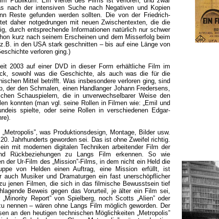
m Publikum. Ein Viertel des Films ist verloren, und zwar
 was nach der intensiven Suche nach Negativen und Kopien
nn Reste gefunden werden sollten. Die von der Friedrich-
itet daher notgedrungen mit neuen Zwischentexten, die die
ig, durch entsprechende Informationen natürlich nur schwer
schon kurz nach seinem Erscheinen und dem Misserfolg beim
z.B. in den USA stark geschnitten – bis auf eine Länge von
schichte verloren ging.)
seit 2003 auf einer DVD in dieser Form erhältliche Film im
k, sowohl was die Geschichte, als auch was die für die
ischen Mittel betrifft. Was insbesondere verloren ging, sind
sp, der den Schmalen, einen Handlanger Johann Fredersens,
tschen Schauspielern, die in unverwechselbarer Weise den
len konnten (man vgl. seine Rollen in Filmen wie: „Emil und
ndeis spielte, oder seine Rollen in verschiedenen Edgar-
re).
„Metropolis”, was Produktionsdesign, Montage, Bilder usw.
 20. Jahrhunderts geworden sei. Das ist ohne Zweifel richtig.
ein mit modernen digitalen Techniken arbeitender Film der
und Rückbeziehungen zu Langs Film erkennen. So wie
der Ur-Film des „Mission”-Films, in dem nicht ein Held die
ppe von Helden einen Auftrag, eine Mission erfüllt, ist
er auch Musiker und Dramaturgen ein fast unerschöpflicher
zu jenen Filmen, die sich in das filmische Bewusstsein tief
hlagende Beweis gegen das Vorurteil, je älter ein Film sei,
 „Minority Report” von Spielberg, noch Scotts „Alien” oder
 zu nennen – wären ohne Langs Film möglich geworden. Der
en an den heutigen technischen Möglichkeiten „Metropolis”