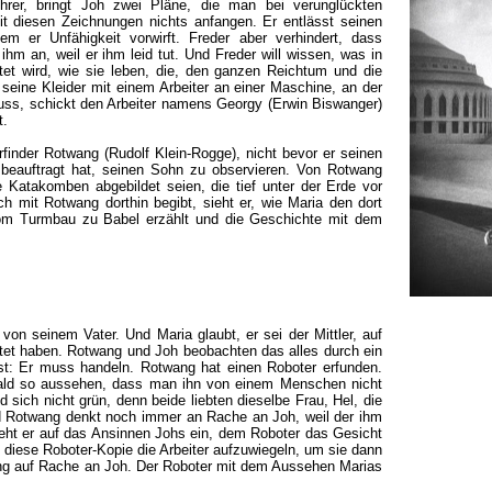
hrer, bringt Joh zwei Pläne, die man bei verunglückten
t diesen Zeichnungen nichts anfangen. Er entlässt seinen
em er Unfähigkeit vorwirft. Freder aber verhindert, dass
ihm an, weil er ihm leid tut. Und Freder will wissen, was in
et wird, wie sie leben, die, den ganzen Reichtum und die
seine Kleider mit einem Arbeiter an einer Maschine, an der
ss, schickt den Arbeiter namens Georgy (Erwin Biswanger)
t.
inder Rotwang (Rudolf Klein-Rogge), nicht bevor er seinen
 beauftragt hat, seinen Sohn zu observieren. Von Rotwang
 Katakomben abgebildet seien, die tief unter der Erde vor
ch mit Rotwang dorthin begibt, sieht er, wie Maria den dort
om Turmbau zu Babel erzählt und die Geschichte mit dem
 von seinem Vater. Und Maria glaubt, er sei der Mittler, auf
rtet haben. Rotwang und Joh beobachten das alles durch ein
est: Er muss handeln. Rotwang hat einen Roboter erfunden.
bald so aussehen, dass man ihn von einem Menschen nicht
sich nicht grün, denn beide liebten dieselbe Frau, Hel, die
nd Rotwang denkt noch immer an Rache an Joh, weil der ihm
ht er auf das Ansinnen Johs ein, dem Roboter das Gesicht
diese Roboter-Kopie die Arbeiter aufzuwiegeln, um sie dann
ng auf Rache an Joh. Der Roboter mit dem Aussehen Marias