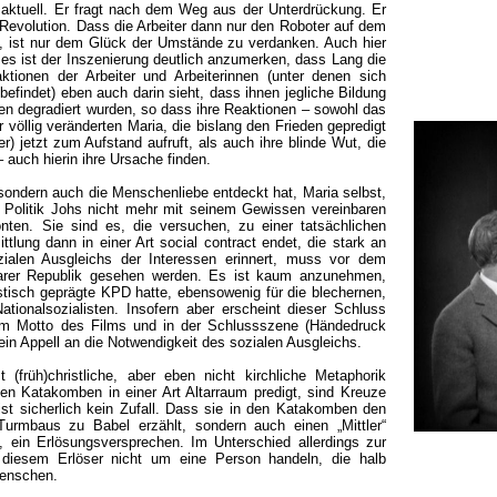
aktuell. Er fragt nach dem Weg aus der Unterdrückung. Er
Revolution. Dass die Arbeiter dann nur den Roboter auf dem
a, ist nur dem Glück der Umstände zu verdanken. Auch hier
 es ist der Inszenierung deutlich anzumerken, dass Lang die
ktionen der Arbeiter und Arbeiterinnen (unter denen sich
befindet) eben auch darin sieht, dass ihnen jegliche Bildung
eren degradiert wurden, so dass ihre Reaktionen – sowohl das
r völlig veränderten Maria, die bislang den Frieden gepredigt
er) jetzt zum Aufstand aufruft, als auch ihre blinde Wut, die
 auch hierin ihre Ursache finden.
e, sondern auch die Menschenliebe entdeckt hat, Maria selbst,
e Politik Johs nicht mehr mit seinem Gewissen vereinbaren
nten. Sie sind es, die versuchen, zu einer tatsächlichen
tlung dann in einer Art social contract endet, die stark an
zialen Ausgleichs der Interessen erinnert, muss vor dem
marer Republik gesehen werden. Es ist kaum anzunehmen,
stisch geprägte KPD hatte, ebensowenig für die blechernen,
ationalsozialisten. Insofern aber erscheint dieser Schluss
em Motto des Films und in der Schlussszene (Händedruck
 ein Appell an die Notwendigkeit des sozialen Ausgleichs.
 (früh)christliche, aber eben nicht kirchliche Metaphorik
en Katakomben in einer Art Altarraum predigt, sind Kreuze
ist sicherlich kein Zufall. Dass sie in den Katakomben den
Turmbaus zu Babel erzählt, sondern auch einen „Mittler“
n, ein Erlösungsversprechen. Im Unterschied allerdings zur
i diesem Erlöser nicht um eine Person handeln, die halb
Menschen.