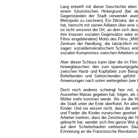
Lang entwirft mit dieser Geschichte eben 
einem futuristischen Hintergrund (bei
Gegenständen der Stadt verwendet wurd
Metropolis zu zeichnen). Ein Diktator, der 
hat, herrscht mit seinen Adlaten über eine v
ist nicht umsonst der Ort, an dem sich die
ihre krassen sozialen Gegensätze wäre ei
Films eingeblendete) Motto des Films „Mit
Zentrum der Handlung, die tatsächlich mi
sagen: sozialdemokratischem Schluss end
sozialen Kompromiss zwischen Arbeitern u
Aber dieser Schluss kann über die im Fil
hinwegtäuschen: den zum spannungsgel
zwischen Hand- und Kopfarbeit zum Beispi
Befehlenden und Gehorchenden geführt 
Anweisungen nach unten weitergeben (wie Gr
Doch noch anderes schwingt hier mit,
Aussehen Marias gegeben hat, folgen, als d
Mittler mehr kommen werde. Als sie die He
die Stadt unter der Erde überflutet. An all
Kinder. Und sie wissen nicht, dass die wir
und Freder die Kinder inzwischen gerettet 
Arbeiter merken, dass die Zerstörung der 
gebracht hat, wendet sich ihre ganze Wut g
auf dem Scheiterhaufen verbrennen. Daz
Erinnerung an die Französische Revolution 