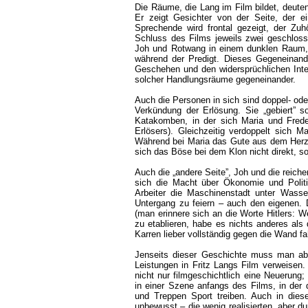
Die Räume, die Lang im Film bildet, deute
Er zeigt Gesichter von der Seite, der e
Sprechende wird frontal gezeigt, der Zuh
Schluss des Films jeweils zwei geschloss
Joh und Rotwang in einem dunklen Raum, 
während der Predigt. Dieses Gegeneinand
Geschehen und den widersprüchlichen Inter
solcher Handlungsräume gegeneinander.
Auch die Personen in sich sind doppel- oder 
Verkündung der Erlösung. Sie „gebiert” 
Katakomben, in der sich Maria und Freder
Erlösers). Gleichzeitig verdoppelt sich 
Während bei Maria das Gute aus dem Herze
sich das Böse bei dem Klon nicht direkt, 
Auch die „andere Seite”, Joh und die reiche
sich die Macht über Ökonomie und Politi
Arbeiter die Maschinenstadt unter Wasse
Untergang zu feiern – auch den eigenen. 
(man erinnere sich an die Worte Hitlers: W
zu etablieren, habe es nichts anderes als
Karren lieber vollständig gegen die Wand f
Jenseits dieser Geschichte muss man abe
Leistungen in Fritz Langs Film verweisen
nicht nur filmgeschichtlich eine Neuerung
in einer Szene anfangs des Films, in der
und Treppen Sport treiben. Auch in diese
unbewusst – die wenig realisierten, aber d