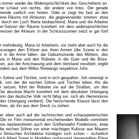
n immer wieder die Widersprüchlichkeit des Geschehens an.
ine schaut von rechts, der andere von links. Der gerade
örende seitlich von hinten. Oder er zeigt bis fast an den
ene Räume mit Akteuren, die gegeneinander streiten: etwa
durch ein Loch Maria beobachtend, Maria und die Arbeiter
er-Setzen der Räume korreliert mit dem widersprüchlichen
essen der Akteure. In der Schlussszenen setzt er gar fünf
mehrdeutig. Maria ist Arbeiterin, sie steht aber auch für die
sozusagen den Erlöser aus ihren Armen (die Szene in den
 in die Arme fallen, die Geburtsstunde des Mittlers, des
Maria in Maria und den Roboter, in die Gute und die Böse.
n, aus der Anschauung und dem Verstand resultiert, ergibt
sondern aus dem Willen Rotwangs respektive Johs.
n Söhne und Töchter, sind in sich gespalten. Joh vereinigt in
k, von der die reichen Söhne und Töchter leben. Als die
r setzen, führt der Roboter sie auf die Straßen, um den
Die absolute Macht korreliert mit dem absoluten Untergang
enn das deutsche Volk nicht fähig sei, sich als Herrenrasse
 den Untergang verdient). Die herrschende Klasse lässt den
ahren, als ihn aus dem Dreck zu ziehen.
r eben auch auf die technischen und schauspielerischen
. Die im Film monumental erscheinenden Modelle vermitteln
; sie repräsentieren auch den Größenwahn Fredersens, etwa
 die reichen Söhne vor einer mächtigen Kulisse aus Mauern
r filmischen Architektur kündigen sich schon – sicherlich
urch Albert Speer in Modellen umfassend dargestellten Pläne