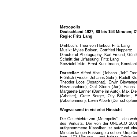
Metropolis
Deutschland 1927, 80 bis 153 Minuten; DV
Regie: Fritz Lang
Drehbuch: Thea von Harbou, Fritz Lang
Musik: Myles Boisen, Gottfried Huppertz
Director of Photography: Karl Freund, Günt
Schnitt der Urfassung: Fritz Lang
Spezialeffekte: Ernst Kunstmann, Konstanti
Darsteller:
Alfred Abel (Johann „Joh“ Fre
Fröhlich (Freder, Johanns Sohn), Rudolf Kl
Theodor Loos (Josaphat), Erwin Biswanger
Herzmaschine), Olaf Storm (Jan), Hanns 
Margarete Lanner (Dame im Auto), Max Dietz
(Arbeiter), Grete Berger, Olly Böheim, 
(Arbeiterinnen), Erwin Alberti (Der schöpf
Wegweisend in vielerlei Hinsicht
Die Geschichte von „Metropolis” – des woh
des Verlusts. Der von der UNESCO 2001 
aufgenommene Klassiker ist aufgrund ein
Minuten langen Fassung zu sehen. Ursprüngl