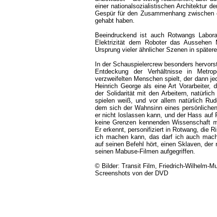
einer nationalsozialistischen Architektur 
Gespür für den Zusammenhang zwischen d
gehabt haben.
Beeindruckend ist auch Rotwangs Labor
Elektrizität dem Roboter das Aussehen 
Ursprung vieler ähnlicher Szenen in spätere
In der Schauspielercrew besonders hervorst
Entdeckung der Verhältnisse in Metro
verzweifelten Menschen spielt, der dann je
Heinrich George als eine Art Vorarbeiter,
der Solidarität mit den Arbeitern, natürli
spielen weiß, und vor allem natürlich Rud
dem sich der Wahnsinn eines persönlichen 
er nicht loslassen kann, und der Hass auf
keine Grenzen kennenden Wissenschaft man
Er erkennt, personifiziert in Rotwang, die
ich machen kann, das darf ich auch mach
auf seinen Befehl hört, einen Sklaven, der 
seinen Mabuse-Filmen aufgegriffen.
© Bilder: Transit Film, Friedrich-Wilhelm-M
Screenshots von der DVD