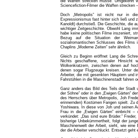
die Waffen strecken müsse. Umgekehrt wi
Sciencefiction-Filmer die Waffen strecken –
Doch „Metropolis” ist nicht nur in di
Expressionismus fast hinter sich ließ und z
Kanoldt) durchstieß. Die Geschichte, die 
wichtiger Zeitgeschichte. Obwohl Lang imm
habe keine politischen Filme inszeniert, st
Bezug auf die Situation der Weimare
sozialromantischen Schlusses des Films is
Chaplins „Moderne Zeiten” sehr ähnlich.
Gleich zu Beginn eröffnet Lang die Schr
Nichts geschaffene, sozialer Hinsicht w
Wolkenkratzern, zwischen denen auf hoc
denen sogar Flugzeuge kreisen. Unter der 
Arbeiter, die mit gesenkten Häuptern und i
Fahrstühlen in die Maschinenstadt fahren od
Ganz anders das Bild des Teils der Stadt
der Söhne” oder in den „Ewigen Gärten” de
des Herrschers über Metropolis, Joh Freder
erinnernden) Kostümen Fangen spielt. Zu d
Yoshiwara. In diese von Joh und seinen A
Frau in die „Ewigen Gärten” einbricht –
verkündet: „Das sind eure Brüder.” Freder, d
bisherige Unbekümmertheit, folgt der junge
Maschinenwelt der Arbeit, sieht, wie eine 
der die Arbeiter verschluckt. Entsetzt geht 