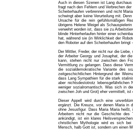
Auch in diesen Szenen ist Lang durchaus 
fragt nach den Fehlern und Verbrechen der 
Scheiterhaufen verbrennen und nicht Mari
schwingt aber keine Verurteilung mit. Denn
Ursache für die rein gefühlsmäßigen Rea
übrigens Helene Weigel als Schauspielerin 
verwehrt worden ist, dass sie zu Arbeitsti
blinde Hinterherlaufen hinter einer scheinba
hat, während sie (in Wirklichkeit der Robot
den Roboter auf den Scheiterhaufen bringt –
Der Mittler, Freder, der nicht nur die Lieb
der Arbeiter Georgy und Josaphat, der di
kann, stehen nicht nur zwischen den Fro
Vermittlung zu gelangen. Dass diese Vermit
die sozialdemokratische Variante des so
zeitgeschichtlichen Hintergrund der Wei
dass Lang Sympathien für die stark stalini
aber nichtsdestotrotz lebensgefährlichen N
weniger sozialromantisch. Was sich in d
zwischen Joh und Grot) eher vermittelt, ist
Dieser Appell wird durch eine unverblümt
ergänzt. Die Kreuze, vor denen Maria in d
ohne Jesusfigur. Dass Maria Maria heißt, 
Arbeitern nicht nur die Geschichte des 
ankündigt, ist ein klares Heilsverspreche
christlichen Mythologie wird es sich be
Mensch, halb Gott ist, sondern um einen 