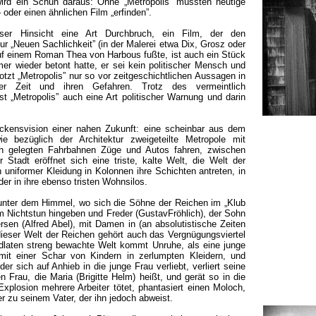
rd ein Schuh daraus: Ohne „Metropolis” müssten heutige
 oder einen ähnlichen Film „erfinden”.
eser Hinsicht eine Art Durchbruch, ein Film, der den
ur „Neuen Sachlichkeit” (in der Malerei etwa Dix, Grosz oder
auf einem Roman Thea von Harbous fußte, ist auch ein Stück
er wieder betont hatte, er sei kein politischer Mensch und
rotzt „Metropolis” nur so vor zeitgeschichtlichen Aussagen in
r Zeit und ihren Gefahren. Trotz des vermeintlich
t „Metropolis” auch eine Art politischer Warnung und darin
eckensvision einer nahen Zukunft: eine scheinbar aus dem
ie bezüglich der Architektur zweigeteilte Metropole mit
h gelegten Fahrbahnen Züge und Autos fahren, zwischen
Stadt eröffnet sich eine triste, kalte Welt, die Welt der
n uniformer Kleidung in Kolonnen ihre Schichten antreten, in
er in ihre ebenso tristen Wohnsilos.
 unter dem Himmel, wo sich die Söhne der Reichen im „Klub
m Nichtstun hingeben und Freder (GustavFröhlich), der Sohn
sen (Alfred Abel), mit Damen in (an absolutistische Zeiten
ieser Welt der Reichen gehört auch das Vergnügungsviertel
dlaten streng bewachte Welt kommt Unruhe, als eine junge
 mit einer Schar von Kindern in zerlumpten Kleidern, und
er sich auf Anhieb in die junge Frau verliebt, verliert seine
n Frau, die Maria (Brigitte Helm) heißt, und gerät so in die
Explosion mehrere Arbeiter tötet, phantasiert einen Moloch,
er zu seinem Vater, der ihn jedoch abweist.