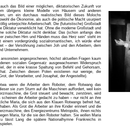
auch das Bild einer möglichen, diktatorischen Zukunft vor
 dem übrigens kleine Modelle von Häusern und anderen
en, um ein durchaus realistisches Bild dieses Molochs
sowohl die Ökonomie, als auch die politische Macht usurpiert
öllig unterjochte Arbeiterschaft. Die (futuristische) Großstadt
se Diktatur verwirklicht hat. Ohne die moderne Großstadt und
ne solche Diktatur nicht denkbar. Das (schon anfangs des
tler zwischen Hirn und Händen muss das Herz sein” steht im
t einem vordergründig sozialromantischen, ich würde eher
et – der Versöhnung zwischen Joh und den Arbeitern, dem
nd Unternehmern.
m ansonsten angesprochenen, höchst aktuellen Fragen kaum
adenen sozialen Gegensatz ausgewachsenen Widerspruch
el, der in eine krasse Spaltung von Befehl und Gehorsam,
hat. Zwischen diesen Polen existieren nur wenige, die
ot, der Vorarbeiter, und Josaphat, der Angestellte).
 etwa wenn die Arbeiter dem Roboter, dem Rotwang das
ieser sie zum Sturm auf die Maschinen auffordert, weil kein
rzmaschine, die Grot steuert und bewacht, zerstören, wird
es scheinen die Arbeiter gedacht zu haben – nur nicht an ihre
kliche Maria, die sich aus den Klauen Rotwangs befreit hat,
haben. Als Grot die Arbeiter an ihre Kinder erinnert und die
Herzmaschine, des Energiezentrums Metropolis, ihnen nichts
egen Maria, für die sie den Roboter halten. Sie wollen Maria
u lässt Lang die spätere Nationalhymne Frankreichs in
spielen.