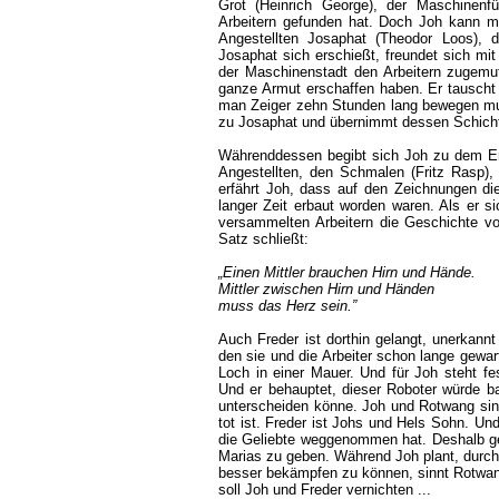
Grot (Heinrich George), der Maschinenfü
Arbeitern gefunden hat. Doch Joh kann mi
Angestellten Josaphat (Theodor Loos), d
Josaphat sich erschießt, freundet sich mit 
der Maschinenstadt den Arbeitern zugemut
ganze Armut erschaffen haben. Er tauscht 
man Zeiger zehn Stunden lang bewegen mu
zu Josaphat und übernimmt dessen Schich
Währenddessen begibt sich Joh zu dem Erf
Angestellten, den Schmalen (Fritz Rasp),
erfährt Joh, dass auf den Zeichnungen die
langer Zeit erbaut worden waren. Als er si
versammelten Arbeitern die Geschichte v
Satz schließt:
„Einen Mittler brauchen Hirn und Hände.
Mittler zwischen Hirn und Händen
muss das Herz sein.”
Auch Freder ist dorthin gelangt, unerkannt
den sie und die Arbeiter schon lange gewa
Loch in einer Mauer. Und für Joh steht f
Und er behauptet, dieser Roboter würde 
unterscheiden könne. Joh und Rotwang sind 
tot ist. Freder ist Johs und Hels Sohn. U
die Geliebte weggenommen hat. Deshalb ge
Marias zu geben. Während Joh plant, durch 
besser bekämpfen zu können, sinnt Rotwa
soll Joh und Freder vernichten ...