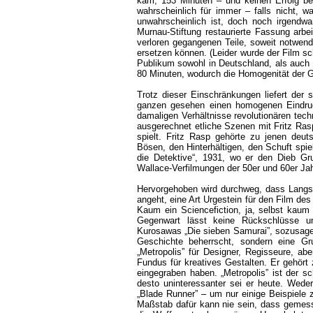
kam, 153 Minuten – und keinen Erfolg bei
wahrscheinlich für immer – falls nicht,
unwahrscheinlich ist, doch noch irgendwa
Murnau-Stiftung restaurierte Fassung arbe
verloren gegangenen Teile, soweit notwend
ersetzen können. (Leider wurde der Film 
Publikum sowohl in Deutschland, als auch 
80 Minuten, wodurch die Homogenität der Ge
Trotz dieser Einschränkungen liefert der 
ganzen gesehen einen homogenen Eindruc
damaligen Verhältnisse revolutionären techn
ausgerechnet etliche Szenen mit Fritz Ra
spielt. Fritz Rasp gehörte zu jenen deu
Bösen, den Hinterhältigen, den Schuft spie
die Detektive“, 1931, wo er den Dieb Gru
Wallace-Verfilmungen der 50er und 60er Jah
Hervorgehoben wird durchweg, dass Langs 
angeht, eine Art Urgestein für den Film des
Kaum ein Sciencefiction, ja, selbst kaum 
Gegenwart lässt keine Rückschlüsse 
Kurosawas „Die sieben Samurai”, sozusagen 
Geschichte beherrscht, sondern eine Gru
„Metropolis” für Designer, Regisseure, ab
Fundus für kreatives Gestalten. Er gehört 
eingegraben haben. „Metropolis” ist der sc
desto uninteressanter sei er heute. Weder
„Blade Runner” – um nur einige Beispiele
Maßstab dafür kann nie sein, dass gemess