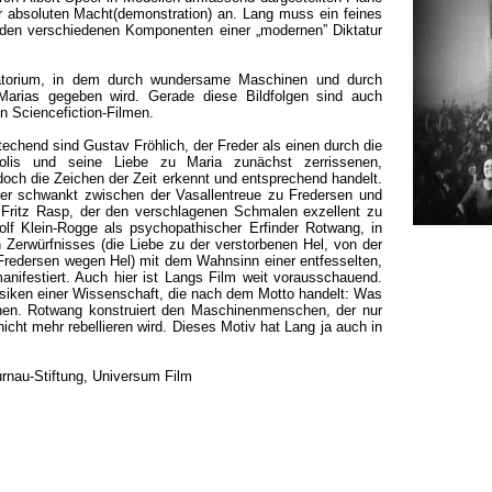
der absoluten Macht(demonstration) an. Lang muss ein feines
en verschiedenen Komponenten einer „modernen” Diktatur
atorium, in dem durch wundersame Maschinen und durch
Marias gegeben wird. Gerade diese Bildfolgen sind auch
n Sciencefiction-Filmen.
echend sind Gustav Fröhlich, der Freder als einen durch die
polis und seine Liebe zu Maria zunächst zerrissenen,
doch die Zeichen der Zeit erkennt und entsprechend handelt.
 der schwankt zwischen der Vasallentreue zu Fredersen und
ch Fritz Rasp, der den verschlagenen Schmalen exzellent zu
olf Klein-Rogge als psychopathischer Erfinder Rotwang, in
Zerwürfnisses (die Liebe zu der verstorbenen Hel, von der
 Fredersen wegen Hel) mit dem Wahnsinn einer entfesselten,
ifestiert. Auch hier ist Langs Film weit vorausschauend.
 Risiken einer Wissenschaft, die nach dem Motto handelt: Was
en. Rotwang konstruiert den Maschinenmenschen, der nur
nicht mehr rebellieren wird. Dieses Motiv hat Lang ja auch in
urnau-Stiftung, Universum Film