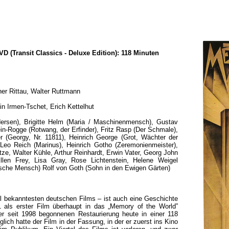
D (Transit Classics - Deluxe Edition): 118 Minuten
her Rittau, Walter Ruttmann
n Irmen-Tschet, Erich Kettelhut
dersen), Brigitte Helm (Maria / Maschinenmensch), Gustav
ein-Rogge (Rotwang, der Erfinder), Fritz Rasp (Der Schmale),
 (Georgy, Nr. 11811), Heinrich George (Grot, Wächter der
Leo Reich (Marinus), Heinrich Gotho (Zeremonienmeister),
e, Walter Kühle, Arthur Reinhardt, Erwin Vater, Georg John
Ellen Frey, Lisa Gray, Rose Lichtenstein, Helene Weigel
erische Mensch) Rolf von Goth (Sohn in den Ewigen Gärten)
l bekanntesten deutschen Films – ist auch eine Geschichte
als erster Film überhaupt in das „Memory of the World”
er seit 1998 begonnenen Restaurierung heute in einer 118
ich hatte der Film in der Fassung, in der er zuerst ins Kino