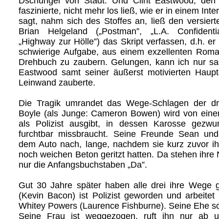
Dschungel von Stadt. Und Clint Eastwood, de
faszinierte, nicht mehr los ließ, wie er in einem In
sagt, nahm sich des Stoffes an, ließ den versier
Brian Helgeland („Postman”, „L.A. Confidentia
„Highway zur Hölle”) das Skript verfassen, d.h. er s
schwierige Aufgabe, aus einem exzellenten Roma
Drehbuch zu zaubern. Gelungen, kann ich nur s
Eastwood samt seiner äußerst motivierten Hauptd
Leinwand zauberte.
Die Tragik umrandet das Wege-Schlagen der d
Boyle (als Junge: Cameron Bowen) wird von eine
als Polizist ausgibt, in dessen Karosse gezw
furchtbar missbraucht. Seine Freunde Sean u
dem Auto nach, lange, nachdem sie kurz zuvor i
noch weichen Beton geritzt hatten. Da stehen ihr
nur die Anfangsbuchstaben „Da”.
Gut 30 Jahre später haben alle drei ihre Wege 
(Kevin Bacon) ist Polizist geworden und arbeitet
Whitey Powers (Laurence Fishburne). Seine Ehe sch
Seine Frau ist weggezogen, ruft ihn nur ab 