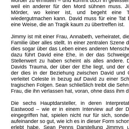
Mörder zu ermitteln – und kommt doch in gewisser 
weil ein anderer für den Mord sühnen muss. J
Mörder, wo keiner ist, und begeht eine T
wiedergutmachen kann. David muss für eine Tat 
eine Weise, die an Tragik kaum zu übertreffen ist.
Jimmy ist mit einer Frau, Annabeth, verheiratet, di
Familie über alles stellt. In einer zentralen Szene d
dies sogar über das Leben eines anderen Mensch
dazu führt David eine Ehe, in der das Schweig
Stellenwert zu haben scheint als alles andere.
Davids Trauma, der über der Ehe liegt, und der 
der dies in der Beziehung zwischen David und C
verleitet Celeste in bezug auf David zu einer Sch
tragischen Folgen. Sean schließlich treibt die Seh
Frau, die ihn verlassen hat, voran, ohne dass ihm d
Die sechs Hauptdarsteller, in deren Interpreta
Eastwood – wie er in einem Interview auf der
eingegriffen hat, spielen nicht nur für sich, son
aufeinander so gut, wie ich es in dieser Form scho
erlebt habe. Sean Penns Darstellung Jimmys 