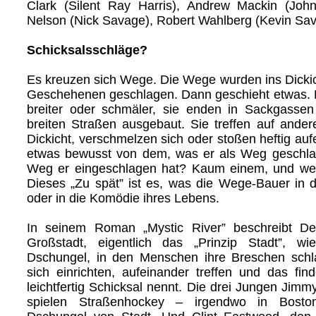
Clark (Silent Ray Harris), Andrew Mackin (Jo
Nelson (Nick Savage), Robert Wahlberg (Kevin Sa
Schicksalsschläge?
Es kreuzen sich Wege. Die Wege wurden ins Dickic
Geschehenen geschlagen. Dann geschieht etwas.
breiter oder schmäler, sie enden in Sackgasse
breiten Straßen ausgebaut. Sie treffen auf and
Dickicht, verschmelzen sich oder stoßen heftig au
etwas bewusst von dem, was er als Weg geschla
Weg er eingeschlagen hat? Kaum einem, und we
Dieses „Zu spät” ist es, was die Wege-Bauer in di
oder in die Komödie ihres Lebens.
In seinem Roman „Mystic River” beschreibt D
Großstadt, eigentlich das „Prinzip Stadt”, w
Dschungel, in den Menschen ihre Breschen schl
sich einrichten, aufeinander treffen und das f
leichtfertig Schicksal nennt. Die drei Jungen Jim
spielen Straßenhockey – irgendwo in Bosto