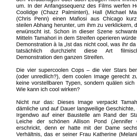
um. In der Anfangssequenz des Films werfen Ho
Coolidge (Chazz Palminteri), Hall (Michael M
(Chris Penn) einen Mafiosi aus Chicago kur
steilen Abhang herunter, um ihm zu verklickern, d
erwünscht ist. Schon in dieser Szene schwant
Mitteln Tamahori in dem Streifen operieren würde:
Demonstration à la „Ist das nicht cool, was ihr d
tatsächlich durchzieht diese Art filmisch
Demonstration den ganzen Streifen.
Die vier supercoolen Cops – die vier Stars be
(oder unredlich?), dem coolen Image gerecht z
keine vorstellbaren Typen, sondern quälen sich 
Wie kann ich cool wirken?
Nicht nur das: Dieses Image verpackt Tamaho
dämliche und auf Dauer langweilige Geschichte, di
Irgendwo auf einer Baustelle am Rand der Sta
Leiche der schönen Allison Pond (Jennifer 
erschrickt, denn er hatte mit der Dame sech
Verhältnis, das er seiner Frau Katherine (Melanie