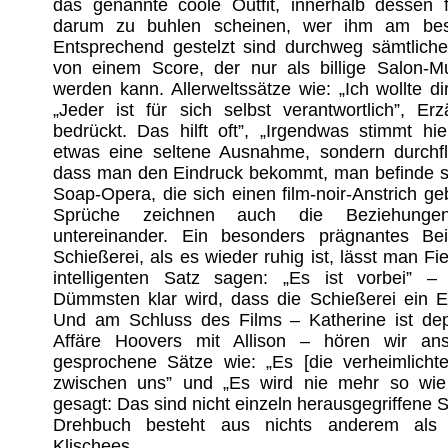
das genannte coole Outfit, innerhalb dessen fa
darum zu buhlen scheinen, wer ihm am best
Entsprechend gestelzt sind durchweg sämtliche 
von einem Score, der nur als billige Salon-Mus
werden kann. Allerweltssätze wie: „Ich wollte di
„Jeder ist für sich selbst verantwortlich”, Er
bedrückt. Das hilft oft”, „Irgendwas stimmt hie
etwas eine seltene Ausnahme, sondern durchfl
dass man den Eindruck bekommt, man befinde sich
Soap-Opera, die sich einen film-noir-Anstrich ge
Sprüche zeichnen auch die Beziehunge
untereinander. Ein besonders prägnantes Bei
Schießerei, als es wieder ruhig ist, lässt man F
intelligenten Satz sagen: „Es ist vorbei”
Dümmsten klar wird, dass die Schießerei ein 
Und am Schluss des Films – Katherine ist dep
Affäre Hoovers mit Allison – hören wir an
gesprochene Sätze wie: „Es [die verheimlicht
zwischen uns” und „Es wird nie mehr so wie 
gesagt: Das sind nicht einzeln herausgegriffene
Drehbuch besteht aus nichts anderem als 
Klischees.