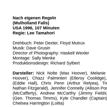
Nach eigenen Regeln
(Mulholland Falls)
USA 1996, 107 Minuten
Regie: Lee Tamahori
Drehbuch: Peter Dexter, Floyd Mutrux
Musik: Dave Grusin
Director of Photography: Haskell Wexler
Montage: Sally Menke
Produktionsdesign: Richard Sylbert
Darsteller:
Nick Nolte (Max Hoover), Melanie G
Hoover), Chazz Palminteri (Elleroy Coolidge
(Eddie Hall), Chris Penn (Arthur Relyea), Tr
Nathan Fitzgerald), Jennifer Connelly (Allison Po
(McCafferty), Andrew McCarthy (Jimmy Fields
(Gen. Thomas Timms), Kyle Chandler (Captain),
Chelsea Harrington (Lolita)