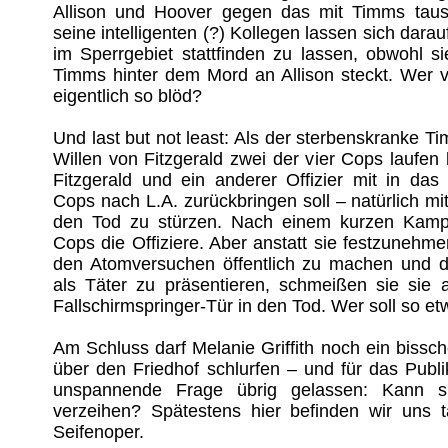
Allison und Hoover gegen das mit Timms tau
seine intelligenten (?) Kollegen lassen sich dara
im Sperrgebiet stattfinden zu lassen, obwohl 
Timms hinter dem Mord an Allison steckt. Wer vo
eigentlich so blöd?
Und last but not least: Als der sterbenskranke 
Willen von Fitzgerald zwei der vier Cops laufen l
Fitzgerald und ein anderer Offizier mit in das
Cops nach L.A. zurückbringen soll – natürlich mit
den Tod zu stürzen. Nach einem kurzen Kampf
Cops die Offiziere. Aber anstatt sie festzunehm
den Atomversuchen öffentlich zu machen und di
als Täter zu präsentieren, schmeißen sie sie 
Fallschirmspringer-Tür in den Tod. Wer soll so e
Am Schluss darf Melanie Griffith noch ein bissc
über den Friedhof schlurfen – und für das Publi
unspannende Frage übrig gelassen: Kann s
verzeihen? Spätestens hier befinden wir uns ta
Seifenoper.