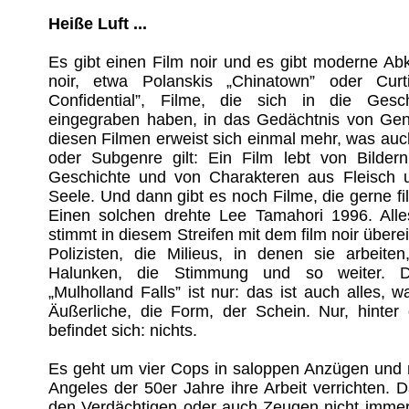
Heiße Luft ...
Es gibt einen Film noir und es gibt moderne Ab
noir, etwa Polanskis „Chinatown” oder Cur
Confidential”, Filme, die sich in die Ges
eingegraben haben, in das Gedächtnis von Gen
diesen Filmen erweist sich einmal mehr, was auc
oder Subgenre gilt: Ein Film lebt von Bilder
Geschichte und von Charakteren aus Fleisch u
Seele. Und dann gibt es noch Filme, die gerne fil
Einen solchen drehte Lee Tamahori 1996. Alle
stimmt in diesem Streifen mit dem film noir übere
Polizisten, die Milieus, in denen sie arbeit
Halunken, die Stimmung und so weiter. 
„Mulholland Falls” ist nur: das ist auch alles, w
Äußerliche, die Form, der Schein. Nur, hinter 
befindet sich: nichts.
Es geht um vier Cops in saloppen Anzügen und m
Angeles der 50er Jahre ihre Arbeit verrichten. 
den Verdächtigen oder auch Zeugen nicht immer