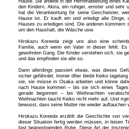
Hause. Sie arbeite in der Herrenabteilung eines Ka
den Kindern. Akira, ein ruhiger, ernster und sehr 
hat die Verantwortung für seine Geschwister, we
Hause ist. Er kauft ein und erledigt alle Dinge,
Hauses zu erledigen sind. Die anderen kümmern si
um den Haushalt, die Wäsche usw.
Hirokazu Koreeda zeigt uns also eine schein
Familie, auch wenn ein Vater in dieser fehlt. Es 
gewohnten Gang. Die Kinder verstehen sich, sie 
und das empfinden sie alle so.
Dann allerdings passiert etwas, was dieses Ge
sicher gefährdet. Immer öfter bleibt Keiko tagelang
sie, sie müsse in Osaka arbeiten und könne dahe
nach Hause kommen – bis sie sich eines Tages 
gerade begonnen – bis Weihnachten verabsch
Weihnachten taucht Keiko nicht mehr auf. Und irg
bewusst, dass seine Mutter nie wieder auftauchen w
Hirokazu Koreeda erzählt die Geschichte von vier
dieser Situation fertig werden müssen, in leisen Tö
fast beängstigenden Ruhe. Diese Art der Inszenie