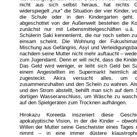
nicht aus sich selbst heraus, hat nichts G
widerspiegelt „nur” die Situation der vier Kinder, 
die Schule oder in den Kindergarten geht. 
abgeschottet von der Außenwelt bestehen die Ko
zunächst nur mit Lebensmittelgeschäften u.ä.
Schülerin Saki kennenlernt, die nur noch selten z
einsam scheint. Die Wohnung der Fukushimas
Mischung aus Gefängnis, Asyl und Verteidigungsbas
nachdem seine Mutter nicht mehr auftaucht – weder
zum Jugendamt. Denn er will nicht, dass die Kinde
Das Geld wird weniger, er leiht sich Geld bei 
einem Angestellten im Supermarkt heimlich 
zugesteckt. Akira versucht alles, um d
zusammenzuhalten und den Schein zu wahren. Al
und den Strom abstellt, behilft man sich auf dem 
dortigen Wasseranschluss, um Wäsche zu wasche
auf den Spielgeräten zum Trocknen aufhängen.
Hirokazu Koreeda inszeniert diese Gesch
apokalyptische Vision, in der die Kinder – obwoh
Willen der Mutter seine Geschwister eines Tages
nimmt – in eine immer düstere klaustrophob