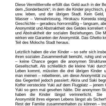
Diese Vermittlerrolle erfüllt das Geld auch in der 
dem „Sonderbezirk“, in dem die Kinder psychisch, 
usw. leben, und der übrigen Stadt. Kein Geld,
Wasser – Verwahrlosung. Hirokazu Koreeda steige
Geschichte – geradezu horrormäßig – langsam, abe
Anonymität und Abstraktheit des Geldes korreliert 
und Abstraktheit der sozialen Beziehungen. Die 
wirken wie Garanten der Anonymität. Das Ghetto kris
Teil des Molochs Stadt heraus.
Letztlich haben die vier Kinder – so sehr sich ins
ihren sozialen Zusammenhalt bemüht, ruhig und ve
– keine Chance gegen die anonymen Strukturen
Gesellschaft. Als schließlich die kleine Yuki dur
Leben kommt, müssten die drei übrigen Kinder 
man meinen – rebellieren, um diese Anonymität z
das Gegenteil jedoch passiert: Akira und Saki beg
Koffer versteckte Yuki auf dem Flugplatz – jenem O
Yuki so gern mal gesehen hätte. Die anonymen Str
haben die Kinder längst verinnerlicht. Sie
Anonymität ihres eigenen Lebens längst als Sicherh
Rest der Familie zusammenhalten zu können – trot