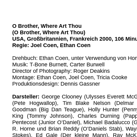
O Brother, Where Art Thou
(O Brother, Where Art Thou)
USA, Großbritannien, Frankreich 2000, 106 Min
Regie: Joel Coen, Ethan Coen
Drehbuch: Ethan Coen, unter Verwendung von H
Musik: T-Bone Burnett, Carter Burwell
Director of Photography: Roger Deakins
Montage: Ethan Coen, Joel Coen, Tricia Cooke
Produktionsdesign: Dennis Gassner
Darsteller:
George Clooney (Ulysses Everett McGil
(Pete Hogwallop), Tim Blake Nelson (Delmar 
Goodman (Big Dan Teague), Holly Hunter (Penn
King (Tommy Johnson), Charles Durning (Papp
Pentecost (Junior O’Daniel), Michael Badalucco (
R. Horne und Brian Reddy (O’Daniels Stab), Wa
Stokes), Ed Gale (Der kleine Mann), Ray McK