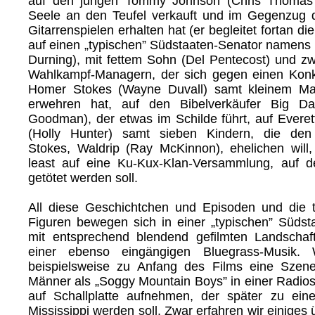
auf den jungen Tommy Johnson (Chris Thomas 
Seele an den Teufel verkauft und im Gegenzug 
Gitarrenspielen erhalten hat (er begleitet fortan di
auf einen „typischen” Südstaaten-Senator namens 
Durning), mit fettem Sohn (Del Pentecost) und z
Wahlkampf-Managern, der sich gegen einen Kon
Homer Stokes (Wayne Duvall) samt kleinem Ma
erwehren hat, auf den Bibelverkäufer Big D
Goodman), der etwas im Schilde führt, auf Evere
(Holly Hunter) samt sieben Kindern, die den
Stokes, Waldrip (Ray McKinnon), ehelichen will,
least auf eine Ku-Kux-Klan-Versammlung, auf d
getötet werden soll.
All diese Geschichtchen und Episoden und die te
Figuren bewegen sich in einer „typischen” Süds
mit entsprechend blendend gefilmten Landscha
einer ebenso eingängigen Bluegrass-Musik. 
beispielsweise zu Anfang des Films eine Szene
Männer als „Soggy Mountain Boys” in einer Radios
auf Schallplatte aufnehmen, der später zu ein
Mississippi werden soll. Zwar erfahren wir einiges 