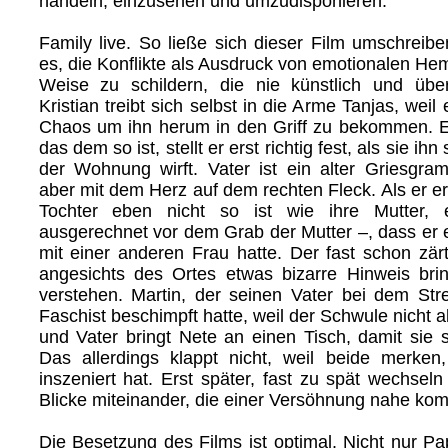
handeln, einzusehen und umzudisponieren.
Family live. So ließe sich dieser Film umschreibe
es, die Konflikte als Ausdruck von emotionalen He
Weise zu schildern, die nie künstlich und übers
Kristian treibt sich selbst in die Arme Tanjas, weil 
Chaos um ihn herum in den Griff zu bekommen. Er
das dem so ist, stellt er erst richtig fest, als sie ih
der Wohnung wirft. Vater ist ein alter Griesgram, 
aber mit dem Herz auf dem rechten Fleck. Als er e
Tochter eben nicht so ist wie ihre Mutter, 
ausgerechnet vor dem Grab der Mutter –, dass er e
mit einer anderen Frau hatte. Der fast schon zär
angesichts des Ortes etwas bizarre Hinweis bri
verstehen. Martin, der seinen Vater bei dem Stre
Faschist beschimpft hatte, weil der Schwule nicht 
und Vater bringt Nete an einen Tisch, damit sie 
Das allerdings klappt nicht, weil beide merken
inszeniert hat. Erst später, fast zu spät wechsel
Blicke miteinander, die einer Versöhnung nahe ko
Die Besetzung des Films ist optimal. Nicht nur Pa