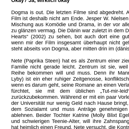
Okay? Ja, wirklich okay
Dogma is out. Die letzten Filme sind abgedreht. 
Film ist deshalb nicht am Ende. Jesper W. Nielsen
Mischung aus Komödie und Drama, in der vor all
zu glänzen vermag. Die Dänin war zuletzt in dem
Hearts“ (2002) zu sehen, bot auch dort eine gu
wenn mir der Film insgesamt überhaupt nicht gef
steht abseits von Dogma, aber mitten drin im (dän
Nete (Paprika Steen) hat es als Zentrum einer zie
Familie nicht gerade leicht. Zentrum ist sie, weil
Reihe bekommen will und muss. Denn ihr Mann 
Lyby) ist ein eher ruhiger Zeitgenosse, konfliktsc
wenn es darum geht, seine Romane an einen Verla
fürchtet, sie mit dem üblichen „Tut-mir-leid“-
zurückzubekommen. Während er mit ein paar Vorl
der Universität nur wenig Geld nach Hause bringt,
dem Sozialamt und muss Anträge genehmigen
ablehnen. Beider Tochter Katrine (Molly Blixt Egeli
und schwierigen Teenie-Alter, will ihre Zahnspa
hat heimlich einen Freund. Nete versucht, die Kontr