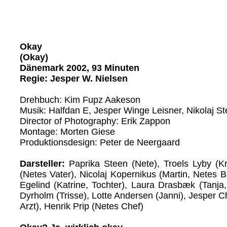
Okay
(Okay)
Dänemark 2002, 93 Minuten
Regie: Jesper W. Nielsen
Drehbuch: Kim Fupz Aakeson
Musik: Halfdan E, Jesper Winge Leisner, Nikolaj S
Director of Photography: Erik Zappon
Montage: Morten Giese
Produktionsdesign: Peter de Neergaard
Darsteller:
Paprika Steen (Nete), Troels Lyby (Kri
(Netes Vater), Nicolaj Kopernikus (Martin, Netes Br
Egelind (Katrine, Tochter), Laura Drasbæk (Tanja,
Dyrholm (Trisse), Lotte Andersen (Janni), Jesper 
Arzt), Henrik Prip (Netes Chef)