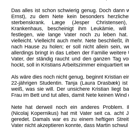
Das alles ist schon schwierig genug. Doch dann wi
Ernst), zu dem Nete kein besonders herzliches
sterbenskrank. Læge (Jesper Christensen
Krankenhaus, bescheinigt ihm Leukämie, will
festlegen, wie lange Vater noch zu leben hat
vielleicht. Vielleicht auch mehr. Nete beschließt, i
nach Hause zu holen; er soll nicht allein sein, w
allerdings bringt in das Leben der Familie weiter
Vater, der ständig raucht und den ganzen Tag v
hockt, soll in Kristians Arbeitszimmer einquartiert 
Als wäre dies noch nicht genug, beginnt Kristian ein
22-jährigen Studentin. Tanja (Laura Drasbæk) is
weiß, was sie will. Der unsichere Kristian liegt b
Frau im Bett und tut alles, damit Nete keinen Win
Nete hat derweil noch ein anderes Problem. I
(Nicolaj Kopernikus) hat mit Vater seit ca. acht 
geredet. Damals war es zu einem heftigen Strei
Vater nicht akzeptieren konnte, dass Martin schwul i