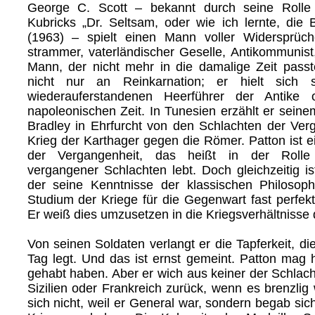
George C. Scott – bekannt durch seine Rolle
Kubricks „Dr. Seltsam, oder wie ich lernte, die
(1963) – spielt einen Mann voller Widersprüche
strammer, vaterländischer Geselle, Antikommunist,
Mann, der nicht mehr in die damalige Zeit passt
nicht nur an Reinkarnation; er hielt sich s
wiederauferstandenen Heerführer der Antike
napoleonischen Zeit. In Tunesien erzählt er sein
Bradley in Ehrfurcht von den Schlachten der Ve
Krieg der Karthager gegen die Römer. Patton ist ei
der Vergangenheit, das heißt in der Rolle
vergangener Schlachten lebt. Doch gleichzeitig is
der seine Kenntnisse der klassischen Philoso
Studium der Kriege für die Gegenwart fast perfe
Er weiß dies umzusetzen in die Kriegsverhältnisse
Von seinen Soldaten verlangt er die Tapferkeit, di
Tag legt. Und das ist ernst gemeint. Patton mag 
gehabt haben. Aber er wich aus keiner der Schlach
Sizilien oder Frankreich zurück, wenn es brenzlig
sich nicht, weil er General war, sondern begab sich