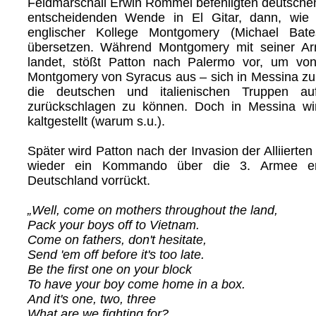
Feldmarschall Erwin Rommel befehligten deutschen
entscheidenden Wende in El Gitar, dann, wie
englischer Kollege Montgomery (Michael Bate
übersetzen. Während Montgomery mit seiner A
landet, stößt Patton nach Palermo vor, um vo
Montgomery von Syracus aus – sich in Messina zu 
die deutschen und italienischen Truppen a
zurückschlagen zu können. Doch in Messina wir
kaltgestellt (warum s.u.).
Später wird Patton nach der Invasion der Alliierte
wieder ein Kommando über die 3. Armee ert
Deutschland vorrückt.
„Well, come on mothers throughout the land,
Pack your boys off to Vietnam.
Come on fathers, don't hesitate,
Send 'em off before it's too late.
Be the first one on your block
To have your boy come home in a box.
And it's one, two, three
What are we fighting for?