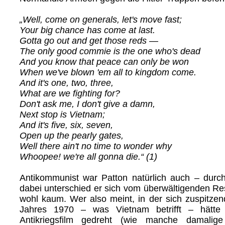
„Well, come on generals, let's move fast;
Your big chance has come at last.
Gotta go out and get those reds —
The only good commie is the one who's dead
And you know that peace can only be won
When we've blown 'em all to kingdom come.
And it's one, two, three,
What are we fighting for?
Don't ask me, I don't give a damn,
Next stop is Vietnam;
And it's five, six, seven,
Open up the pearly gates,
Well there ain't no time to wonder why
Whoopee! we're all gonna die.“ (1)
Antikommunist war Patton natürlich auch – durc
dabei unterschied er sich vom überwältigenden Re
wohl kaum. Wer also meint, in der sich zuspitzen
Jahres 1970 – was Vietnam betrifft – hätte 
Antikriegsfilm gedreht (wie manche damalig