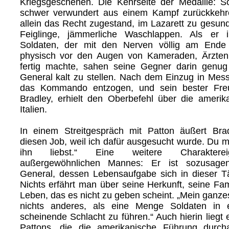
Kriegsgeschehen. Die Kehrseite der Medaille: So
schwer verwundert aus einem Kampf zurückkeh
allein das Recht zugestand, im Lazarett zu gesund
Feiglinge, jämmerliche Waschlappen. Als er i
Soldaten, der mit den Nerven völlig am Ende
physisch vor den Augen von Kameraden, Ärzte
fertig machte, sahen seine Gegner darin genu
General kalt zu stellen. Nach dem Einzug in Mes
das Kommando entzogen, und sein bester Freu
Bradley, erhielt den Oberbefehl über die ameri
Italien.
In einem Streitgespräch mit Patton äußert Bra
diesen Job, weil ich dafür ausgesucht wurde. Du m
ihn liebst.“ Eine weitere Charakterei
außergewöhnlichen Mannes: Er ist sozusage
General, dessen Lebensaufgabe sich in dieser Tät
Nichts erfährt man über seine Herkunft, seine Famil
Leben, das es nicht zu geben scheint. „Mein ganze
nichts anderes, als eine Menge Soldaten in e
scheinende Schlacht zu führen.“ Auch hierin liegt
Pattons, die die amerikanische Führung durc