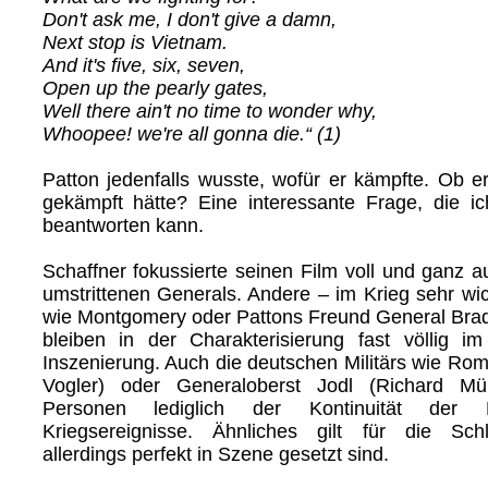
Don't ask me, I don't give a damn,
Next stop is Vietnam.
And it's five, six, seven,
Open up the pearly gates,
Well there ain't no time to wonder why,
Whoopee! we're all gonna die.“ (1)
Patton jedenfalls wusste, wofür er kämpfte. Ob e
gekämpft hätte? Eine interessante Frage, die ich
beantworten kann.
Schaffner fokussierte seinen Film voll und ganz a
umstrittenen Generals. Andere – im Krieg sehr wi
wie Montgomery oder Pattons Freund General Brad
bleiben in der Charakterisierung fast völlig i
Inszenierung. Auch die deutschen Militärs wie Rom
Vogler) oder Generaloberst Jodl (Richard Mü
Personen lediglich der Kontinuität der D
Kriegsereignisse. Ähnliches gilt für die Sch
allerdings perfekt in Szene gesetzt sind.