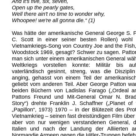
And it's five, six, seven,
Open up the pearly gates,
Well there ain't no time to wonder why,
Whoopee! we're all gonna die.“ (1)
Was hätte der amerikanische General George S. P
C. Scott in einer seiner besten Rollen) wohl
Vietnamkriegs-Song von Country Joe and the Fish,
Woodstock 1969, gesagt? Schwer zu sagen. Patton
man sich unter einem amerikanischen General wä
Weltkriegs vorstellen konnte: Militär bis a
vaterländisch gesinnt, streng, was die Diszipli
anging, gehasst von einem Teil der amerikanische
geliebt vom anderen Teil. Aber George Patton w
beiden Büchern von Ladislas Farago („Ordeal a
Pattons Freund und Mit-General Omar N. Bradl
Story“) drehte Franklin J. Schaffner („Planet of
„Papillon“, 1973) 1970 – in der Blütezeit des Pr
Vietnamkrieg – seinen fast dreistündigen Film über
aber von nur wenigen verstandenen General, de
Italien und nach der Landung der Alliierten
Normandie Armeen gegen die Hitler-Truppen befehl