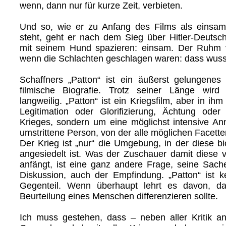
wenn, dann nur für kurze Zeit, verbieten.
Und so, wie er zu Anfang des Films als einsam
steht, geht er nach dem Sieg über Hitler-Deuts
mit seinem Hund spazieren: einsam. Der Ruhm ve
wenn die Schlachten geschlagen waren: dass wuss
Schaffners „Patton“ ist ein äußerst gelungenes 
filmische Biografie. Trotz seiner Länge wird
langweilig. „Patton“ ist ein Kriegsfilm, aber in ih
Legitimation oder Glorifizierung, Ächtung oder
Krieges, sondern um eine möglichst intensive A
umstrittene Person, von der alle möglichen Facett
Der Krieg ist „nur“ die Umgebung, in der diese bi
angesiedelt ist. Was der Zuschauer damit diese vi
anfängt, ist eine ganz andere Frage, seine Sach
Diskussion, auch der Empfindung. „Patton“ ist k
Gegenteil. Wenn überhaupt lehrt es davon, d
Beurteilung eines Menschen differenzieren sollte.
Ich muss gestehen, dass – neben aller Kritik a