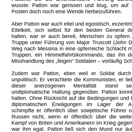
wusste: Patton war gerissen und klug, um auf s
Posten doch noch eine Wende herbeizuführen.
Aber Patton war auch eitel und egoistisch, exzentri
Eitelkeit, sich selbst für den besten General 
halten, war er auch bereit, Menschen zu opfern.
Truppe unter Führung von Major Truscott (John 
Weg nach Messina in eine opferreiche Schlacht mi
Truppen, ein Himmelfahrtskommando, das ihn 
Misshandlung des „feigen“ Soldaten – vorläufig Sc
Zudem war Patton, eben weil er Soldat durch
unpolitisch. Er verachtete die Kommunisten, er li
dieser anerzogenen Mentalität stand s
undiplomatische Haltung gegenüber. Patton konn
halten. Ohne Rücksicht auf die Bedingungen und
diplomatischen Erwägungen im Lager der Anti-
schimpfte er öffentlich über sowjetische Führer 
Russen nicht, wenn er öffentlich über die weit
Kampf von Briten und Amerikanern im Krieg gegen 
war ihm egal. Patton ließ sich den Mund nur äu