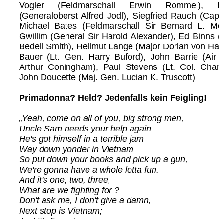
Vogler (Feldmarschall Erwin Rommel), 
(Generaloberst Alfred Jodl), Siegfried Rauch (Cap
Michael Bates (Feldmarschall Sir Bernard L. M
Gwillim (General Sir Harold Alexander), Ed Binns 
Bedell Smith), Hellmut Lange (Major Dorian von H
Bauer (Lt. Gen. Harry Buford), John Barrie (Air
Arthur Coningham), Paul Stevens (Lt. Col. Cha
John Doucette (Maj. Gen. Lucian K. Truscott)
Primadonna? Held? Jedenfalls kein Feigling!
„Yeah, come on all of you, big strong men,
Uncle Sam needs your help again.
He's got himself in a terrible jam
Way down yonder in Vietnam
So put down your books and pick up a gun,
We're gonna have a whole lotta fun.
And it's one, two, three,
What are we fighting for ?
Don't ask me, I don't give a damn,
Next stop is Vietnam;