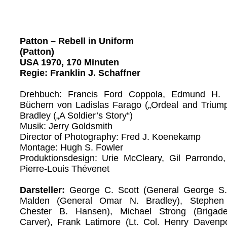
Patton – Rebell in Uniform
(Patton)
USA 1970, 170 Minuten
Regie: Franklin J. Schaffner
Drehbuch: Francis Ford Coppola, Edmund H. 
Büchern von Ladislas Farago („Ordeal and Trium
Bradley („A Soldier’s Story“)
Musik: Jerry Goldsmith
Director of Photography: Fred J. Koenekamp
Montage: Hugh S. Fowler
Produktionsdesign: Urie McCleary, Gil Parrondo
Pierre-Louis Thévenet
Darsteller:
George C. Scott (General George S. P
Malden (General Omar N. Bradley), Stephen
Chester B. Hansen), Michael Strong (Brigade
Carver), Frank Latimore (Lt. Col. Henry Davenpo