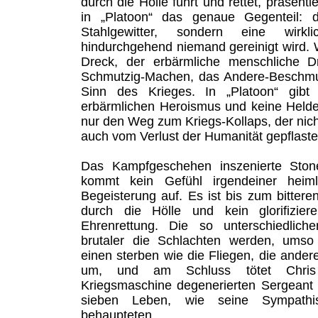
durch die Hölle führt und rettet, präsent
in „Platoon“ das genaue Gegenteil: da
Stahlgewitter, sondern eine wirk
hindurchgehend niemand gereinigt wird. W
Dreck, der erbärmliche menschliche Dr
Schmutzig-Machen, das Andere-Beschmut
Sinn des Krieges. In „Platoon“ gibt
erbärmlichen Heroismus und keine Helde
nur den Weg zum Kriegs-Kollaps, der nich
auch vom Verlust der Humanität gepflastert
Das Kampfgeschehen inszenierte Stone
kommt kein Gefühl irgendeiner heiml
Begeisterung auf. Es ist bis zum bittere
durch die Hölle und kein glorifizier
Ehrenrettung. Die so unterschiedlich
brutaler die Schlachten werden, umso 
einen sterben wie die Fliegen, die ander
um, und am Schluss tötet Chris
Kriegsmaschine degenerierten Sergeant 
sieben Leben, wie seine Sympath
behaupteten.