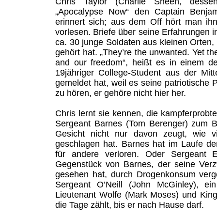
Chris Taylor (Charlie Sheen, desse
„Apocalypse Now“ den Captain Benjamin
erinnert sich; aus dem Off hört man ih
vorlesen. Briefe über seine Erfahrungen 
ca. 30 junge Soldaten aus kleinen Orten
gehört hat. „They’re the unwanted. Yet they
and our freedom“, heißt es in einem der
19jähriger College-Student aus der Mittel
gemeldet hat, weil es seine patriotische 
zu hören, er gehöre nicht hier her.
Chris lernt sie kennen, die kampferprobt
Sergeant Barnes (Tom Berenger) zum Be
Gesicht nicht nur davon zeugt, wie v
geschlagen hat. Barnes hat im Laufe der 
für andere verloren. Oder Sergeant E
Gegenstück von Barnes, der seine Verz
gesehen hat, durch Drogenkonsum verge
Sergeant O’Neill (John McGinley), ein 
Lieutenant Wolfe (Mark Moses) und King 
die Tage zählt, bis er nach Hause darf.