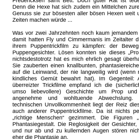
Fredericksen samt Bett. Doch guter Rat ist teue
Denn die Hexe hat sich zudem ein Mittelchen zure
Genuss sie zur bösesten aller bösen Hexen weit u
Zeiten machen würde ...
Was vor zwei Jahrzehnten noch kaum jemandem a
damit hatten Fly und Cimmermanis im Zeitalter di
ihrem Puppentrickfilm zu kämpfen: der Bewegu
Puppengesichter. Lösen konnten sie dieses „Pro
nichtsdestotrotz hat es mich ehrlich gesagt überha
Sie zauberten einen knallbunten, phantasiereiche
auf die Leinwand, der nie langweilig wird (wenn
kindliches Gemüt bewahrt hat). Im Gegenteil: 
überreizter Trickfilme empfand ich die (sicherli
umso liebevollere) Geschichte um Prop und
angenehme und wohltuende Abwechslung.
technischen Unvollkommenheit liegt der Reiz dies
auch anderer Puppentrickfilme. Da ist nichts pe
„richtige Menschen“ gezimmert. Die Figuren „
Phantasiegestalt. Die Reglosigkeit der Gesichter
und nur ab und zu kullernden Augen stören nic
eher die Phantasie an.