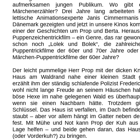
aufmerksamen jungen Publikum. Wo gibt
Märchenerzähler? Drei Jahre lang arbeiteten
lettische Animationsexperte Janis Cimmermani
Dänemark gezeigten und jetzt in unsere Kinos k
einer der Geschichten um Prop und Berta. Herau
Puppenzeichentrickfilm – ein Genre, das rar gewor
schon noch „Lolek und Bolek“, die zahlreich
Puppentrickfilme der 60er und 70er Jahre ode
Märchen-Puppentrickfilme der 60er Jahre?
Der leicht pummelige Herr Prop mit der dicken Kn
Haus am Waldrand nahe einer kleinen Stadt ge
erzählt ihm der ständig schlafende Polizist Freder
wohl nicht lange Freude an seinem Häuschen hab
böse Hexe im nahe gelegenen Wald es überhaupt
wenn sie einen Nachbarn hätte. Trotzdem g
Schlüssel. Das Haus ist verfallen, im Dach befind
staubt – aber vor allem hängt im Gatter neben 
fest. Mit Mühe und Not kann Prop der Kuh aus 
Lage helfen – und beide gehen daran, das Hau
(oder Vorderkuh?) zu bringen.