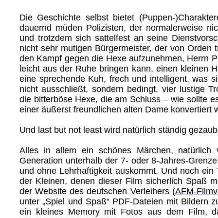
Die Geschichte selbst bietet (Puppen-)Charaktere
dauernd müden Polizisten, der normalerweise nich
und trotzdem sich sattelfest an seine Dienstvorsch
nicht sehr mutigen Bürgermeister, der von Orden tr
den Kampf gegen die Hexe aufzunehmen, Herrn Pr
leicht aus der Ruhe bringen kann, einen kleinen H
eine sprechende Kuh, frech und intelligent, was si
nicht ausschließt, sondern bedingt, vier lustige Tr
die bitterböse Hexe, die am Schluss – wie sollte e
einer äußerst freundlichen alten Dame konvertiert w
Und last but not least wird natürlich ständig gezau
Alles in allem ein schönes Märchen, natürlich 
Generation unterhalb der 7- oder 8-Jahres-Grenz
und ohne Lehrhaftigkeit auskommt. Und noch ein T
der Kleinen, denen dieser Film sicherlich Spaß 
der Website des deutschen Verleihers (
AFM-Filmve
unter „Spiel und Spaß“ PDF-Dateien mit Bildern
ein kleines Memory mit Fotos aus dem Film, d