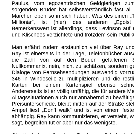
Paulus, vom egozentrischen Geldgierigen zu
sorgenden Bruder hat selbstverständlich fast all
Märchen eben so in sich haben. Was des einen „T
Millionär”, ist (hier) des anderen „Egois
Bemerkenswert ist allerdings, dass Levinson auf r
und Klischees verzichtete und trotzdem sein Publik
Man erfährt zudem erstaunlich viel über Ray und
Ray ist einerseits in der Lage, Telefonbücher aus
die Zahl von auf den Boden gefallenen St
Nullkommanix, nein, nicht zu schätzen, sondern ge
Dialoge von Fernsehsendungen auswendig vorzu
346 in Windeseile zu multiplizieren und die restl
Karten bei einem Kartenspiel ebenso schnel
Andererseits ist er völlig unfähig, die für andere
Alltagssituationen auch nur annähernd zu bewältig
Preisunterschiede, bleibt mitten auf der Straße ste
Ampel liest „Don’t walk” und ist von einem fes
abhängig. Ray kann kommunizieren, er versteht, 
sagt, begreifen tut er aber nur das wenigste.