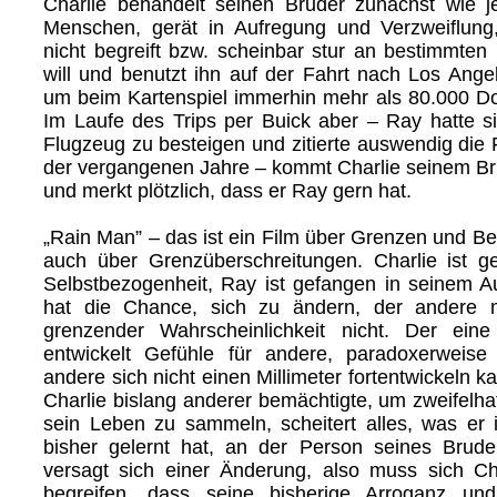
Charlie behandelt seinen Bruder zunächst wie j
Menschen, gerät in Aufregung und Verzweiflung,
nicht begreift bzw. scheinbar stur an bestimmten 
will und benutzt ihn auf der Fahrt nach Los Ange
um beim Kartenspiel immerhin mehr als 80.000 Do
Im Laufe des Trips per Buick aber – Ray hatte si
Flugzeug zu besteigen und zitierte auswendig die
der vergangenen Jahre – kommt Charlie seinem B
und merkt plötzlich, dass er Ray gern hat.
„Rain Man” – das ist ein Film über Grenzen und B
auch über Grenzüberschreitungen. Charlie ist g
Selbstbezogenheit, Ray ist gefangen in seinem A
hat die Chance, sich zu ändern, der andere m
grenzender Wahrscheinlichkeit nicht. Der ein
entwickelt Gefühle für andere, paradoxerweise
andere sich nicht einen Millimeter fortentwickeln 
Charlie bislang anderer bemächtigte, um zweifelha
sein Leben zu sammeln, scheitert alles, was er i
bisher gelernt hat, an der Person seines Brude
versagt sich einer Änderung, also muss sich Ch
begreifen, dass seine bisherige Arroganz un