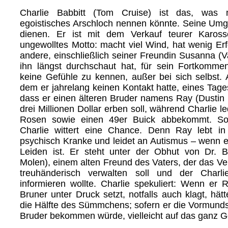
Charlie Babbitt (Tom Cruise) ist das, was 
egoistisches Arschloch nennen könnte. Seine Um
dienen. Er ist mit dem Verkauf teurer Kaross
ungewolltes Motto: macht viel Wind, hat wenig Erf
andere, einschließlich seiner Freundin Susanna (Va
ihn längst durchschaut hat, für sein Fortkommen
keine Gefühle zu kennen, außer bei sich selbst. A
dem er jahrelang keinen Kontakt hatte, eines Tages s
dass er einen älteren Bruder namens Ray (Dustin 
drei Millionen Dollar erben soll, während Charlie le
Rosen sowie einen 49er Buick abbekommt. So
Charlie wittert eine Chance. Denn Ray lebt i
psychisch Kranke und leidet an Autismus – wenn es
Leiden ist. Er steht unter der Obhut von Dr. B
Molen), einem alten Freund des Vaters, der das 
treuhänderisch verwalten soll und der Charl
informieren wollte. Charlie spekuliert: Wenn er
Bruner unter Druck setzt, notfalls auch klagt, hä
die Hälfte des Sümmchens; sofern er die Vormunds
Bruder bekommen würde, vielleicht auf das ganz G