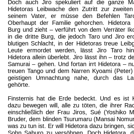
Doch auch Jiro spekuliert auf die ganze Ma
Hidetoras Leibwache den Zutritt zur zweite
seinem Vater, er müsse den Befehlen Ta
Oberhaupt der Familie gehorchen. Hidetora 
Burg und zieht – verführt von dem Verräter I
in die dritte Burg, die jedoch Taro und Jiro 
blutigen Schlacht, in der Hidetoras treue Leib
Leute ermordet werden, lässt Jiro Taro hin
Hidetora allein überlebt. Jiro lässt ihn – trotz
Samurai – gehen. Und fortan irrt Hidetora – n
treuen Tango und dem Narren Kyoami (Peter) –
geistigen Umnachtung nahe, durch das La
gehörte.
Finsternis hat die Erde bedeckt. Und es ist 
dazu bewegen will, alle zu töten, die ihrer R
einschließlich der Frau Jiros, Sué (Yoshiko M
Bruder, dem blinden Tsurumaru (Mansai Nomur
was zu tun ist. Er will Hidetora dazu bringen, si
Sohn Saburo zu versöhnen. Doch Hidetora, d