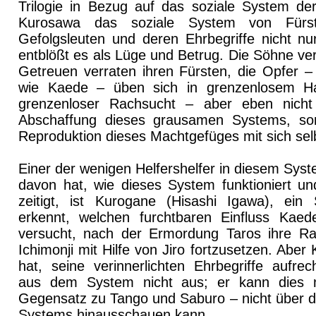
Trilogie in Bezug auf das soziale System der
Kurosawa das soziale System von Fürs
Gefolgsleuten und deren Ehrbegriffe nicht nu
entblößt es als Lüge und Betrug. Die Söhne ver
Getreuen verraten ihren Fürsten, die Opfer – 
wie Kaede – üben sich in grenzenlosem H
grenzenloser Rachsucht – aber eben nicht
Abschaffung dieses grausamen Systems, so
Reproduktion dieses Machtgefüges mit sich selb
Einer der wenigen Helfershelfer in diesem Sys
davon hat, wie dieses System funktioniert u
zeitigt, ist Kurogane (Hisashi Igawa), ein
erkennt, welchen furchtbaren Einfluss Kaed
versucht, nach der Ermordung Taros ihre Ra
Ichimonji mit Hilfe von Jiro fortzusetzen. Abe
hat, seine verinnerlichten Ehrbegriffe aufrec
aus dem System nicht aus; er kann dies n
Gegensatz zu Tango und Saburo – nicht über de
Systems hinausschauen kann.