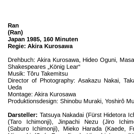
Ran
(Ran)
Japan 1985, 160 Minuten
Regie: Akira Kurosawa
Drehbuch: Akira Kurosawa, Hideo Oguni, Masat
Shakespeares „König Lear“
Musik: Tôru Takemitsu
Director of Photography: Asakazu Nakai, Ta
Ueda
Montage: Akira Kurosawa
Produktionsdesign: Shinobu Muraki, Yoshirô Mu
Darsteller:
Tatsuya Nakadai (Fürst Hidetora Ich
(Taro Ichimonji), Jinpachi Nezu (Jiro Ichi
(Saburo Ichimonji), Mieko Harada (Kaede, F