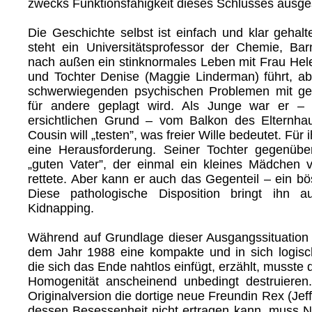
zwecks Funktionsfähigkeit dieses Schlusses ausges
Die Geschichte selbst ist einfach und klar gehalt
steht ein Universitätsprofessor der Chemie, Ba
nach außen ein stinknormales Leben mit Frau Hele
und Tochter Denise (Maggie Linderman) führt, a
schwerwiegenden psychischen Problemen mit gef
für andere geplagt wird. Als Junge war er –
ersichtlichen Grund – vom Balkon des Elternha
Cousin will „testen”, was freier Wille bedeutet. Für ih
eine Herausforderung. Seiner Tochter gegenübe
„guten Vater”, der einmal ein kleines Mädchen 
rettete. Aber kann er auch das Gegenteil – ein b
Diese pathologische Disposition bringt ihn 
Kidnapping.
Während auf Grundlage dieser Ausgangssituation 
dem Jahr 1988 eine kompakte und in sich logisc
die sich das Ende nahtlos einfügt, erzählt, musst
Homogenität anscheinend unbedingt destruieren
Originalversion die dortige neue Freundin Rex (Jeff)
dessen Besessenheit nicht ertragen kann, muss N